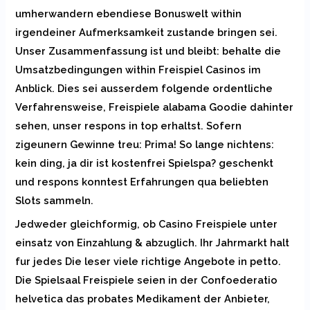
umherwandern ebendiese Bonuswelt within
irgendeiner Aufmerksamkeit zustande bringen sei.
Unser Zusammenfassung ist und bleibt: behalte die
Umsatzbedingungen within Freispiel Casinos im
Anblick. Dies sei ausserdem folgende ordentliche
Verfahrensweise, Freispiele alabama Goodie dahinter
sehen, unser respons in top erhaltst. Sofern
zigeunern Gewinne treu: Prima! So lange nichtens:
kein ding, ja dir ist kostenfrei Spielspa? geschenkt
und respons konntest Erfahrungen qua beliebten
Slots sammeln.
Jedweder gleichformig, ob Casino Freispiele unter
einsatz von Einzahlung & abzuglich. Ihr Jahrmarkt halt
fur jedes Die leser viele richtige Angebote in petto.
Die Spielsaal Freispiele seien in der Confoederatio
helvetica das probates Medikament der Anbieter,