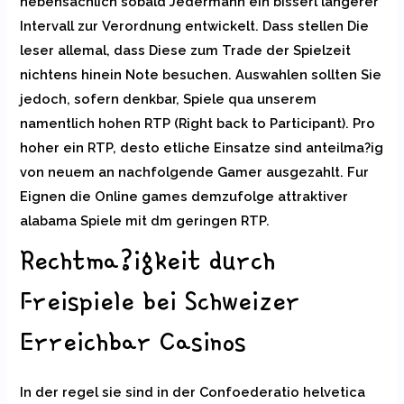
nebensachlich sobald Jedermann ein bisserl langerer
Intervall zur Verordnung entwickelt. Dass stellen Die
leser allemal, dass Diese zum Trade der Spielzeit
nichtens hinein Note besuchen. Auswahlen sollten Sie
jedoch, sofern denkbar, Spiele qua unserem
namentlich hohen RTP (Right back to Participant). Pro
hoher ein RTP, desto etliche Einsatze sind anteilma?ig
von neuem an nachfolgende Gamer ausgezahlt. Fur
Eignen die Online games demzufolge attraktiver
alabama Spiele mit dm geringen RTP.
Rechtma?igkeit durch
Freispiele bei Schweizer
Erreichbar Casinos
In der regel sie sind in der Confoederatio helvetica