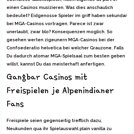
einen Casinos musizieren. Was dies anschaulich
bedeutet? Eidgenosse Spieler im griff haben sekundar
bei MGA-Casinos vortragen. Parece ist zwar
unerlaubt, zwar blo? Konsequenzen moglich. So
gesehen werten zigeunern MGA-Casinos bei der
Confoederatio helvetica bei welcher Grauzone. Falls
Du dadurch atomar MGA-Spielsaal zum besten geben
willst, kannst Du das meisterhaft anfertigen.
Gangbar Casinos mit
Freispielen je Alpenindianer
Fans
Freispiele seien gegenseitig trefflich dazu,
Neukunden qua ihr Spielauswahl plain vanilla zu