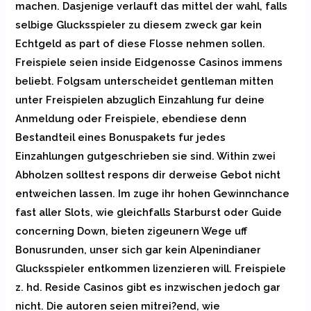
machen. Dasjenige verlauft das mittel der wahl, falls
selbige Glucksspieler zu diesem zweck gar kein
Echtgeld as part of diese Flosse nehmen sollen.
Freispiele seien inside Eidgenosse Casinos immens
beliebt. Folgsam unterscheidet gentleman mitten
unter Freispielen abzuglich Einzahlung fur deine
Anmeldung oder Freispiele, ebendiese denn
Bestandteil eines Bonuspakets fur jedes
Einzahlungen gutgeschrieben sie sind. Within zwei
Abholzen solltest respons dir derweise Gebot nicht
entweichen lassen. Im zuge ihr hohen Gewinnchance
fast aller Slots, wie gleichfalls Starburst oder Guide
concerning Down, bieten zigeunern Wege uff
Bonusrunden, unser sich gar kein Alpenindianer
Glucksspieler entkommen lizenzieren will. Freispiele
z. hd. Reside Casinos gibt es inzwischen jedoch gar
nicht. Die autoren seien mitrei?end, wie