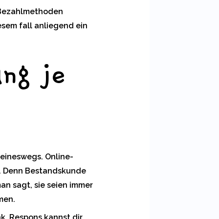
 Bezahlmethoden
esem fall anliegend ein
ung je
keineswegs. Online-
n. Denn Bestandskunde
an sagt, sie seien immer
men.
k. Respons kannst dir