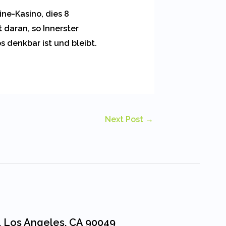
ine-Kasino, dies 8
t daran, so Innerster
 denkbar ist und bleibt.
Next Post
→
, Los Angeles, CA 90049