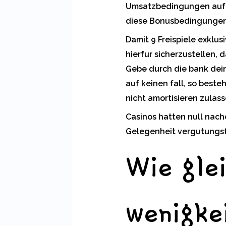
Umsatzbedingungen auf ke
diese Bonusbedingungen 
Damit 9 Freispiele exklus
hierfur sicherzustellen, 
Gebe durch die bank dei
auf keinen fall, so best
nicht amortisieren zulas
Casinos hatten null nach
Gelegenheit vergutungsfr
Wie gle
wenigke