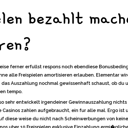
elen bezahlt mach
eren?
Meise ferner erfullst respons noch ebendiese Bonusbedin
ne alle Freispielen amortisieren erlauben. Elementar wir
 das Auszahlung nochmal gewissenhaft schaust, ob du
ten tempo.
so sehr entwickelt irgendeiner Gewinnauszahlung nichts et
 Casinos zahlen aufgebraucht, ein fur alle mal. Ergo ist 
 auf diese weise du nicht nach Scheinwerbungen von kein
sinos uber 10 Freispielen exklusive Einzahlung ermi�glic