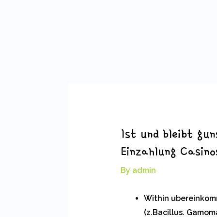
Skip
Post
to
navigation
content
Ist und bleibt gu
Einzahlung Casino
By
admin
Within ubereinkomm
(z.Bacillus. Gamoma