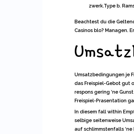
zwerk.Type b. Rams
Beachtest du die Geltend 
Casinos blo? Managen. Erg
Umsatzb
Umsatzbedingungen je Fre
das Freispiel-Gebot gut 
respons gering ‘ne Guns
Freispiel-Prasentation g
In diesem fall within Em
selbige seitenweise Ums
auf schlimmstenfalls ‘ne 