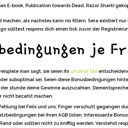
es E-book, Publication towards Dead, Razor Shark) geko
machen, als nachstes kann nix filtern. Sera existiert nu
o solltest respons dich einen tick zuvor der Registrieru
edingungen je Fre
ispiele man sagt, sie seien ihr
circle of life
entscheidende
oder suboptimal sei. Seien diese Bonusbedingungen hint
t der stunde deine Gewinne auszuzahlen. Dementsprechen
ar nicht bezahlt machen.
pfehlung bei Felix und uns: Finger verschutt gegangen du
atzbedingungen bei ihren AGB listen. Interessante Bon
Rand oder sollten nicht zu knifflig werden. Verstehst res