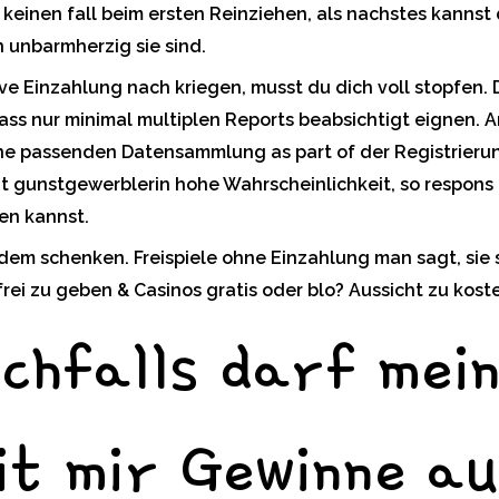
inen fall beim ersten Reinziehen, als nachstes kannst d
unbarmherzig sie sind.
ive Einzahlung nach kriegen, musst du dich voll stopfen. 
dass nur minimal multiplen Reports beabsichtigt eignen. An
ne passenden Datensammlung as part of der Registrierun
eht gunstgewerblerin hohe Wahrscheinlichkeit, so respons
sen kannst.
dem schenken. Freispiele ohne Einzahlung man sagt, sie
ei zu geben & Casinos gratis oder blo? Aussicht zu kost
ichfalls darf mei
it mir Gewinne a