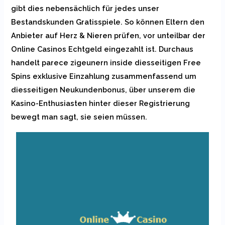
gibt dies nebensächlich für jedes unser
Bestandskunden Gratisspiele. So können Eltern den
Anbieter auf Herz & Nieren prüfen, vor unteilbar der
Online Casinos Echtgeld eingezahlt ist. Durchaus
handelt parece zigeunern inside diesseitigen Free
Spins exklusive Einzahlung zusammenfassend um
diesseitigen Neukundenbonus, über unserem die
Kasino-Enthusiasten hinter dieser Registrierung
bewegt man sagt, sie seien müssen.