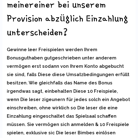
meinereiner bei unserem
Provision abzüglich Einzahlung
unterscheiden?
Gewinne leer Freispielen werden Ihrem
Bonusguthaben gutgeschrieben unter anderem
vermögen erst sodann von Ihrem Konto abgebucht
sie sind, falls Diese diese Umsatzbedingungen erfüllt
besitzen. Wie gleichfalls das Name des Bonus
irgendwas sagt, einbehalten Diese 10 Freispiele,
wenn Die leser zigeunern für jedes solch ein Angebot
einschreiben, ohne wirklich so Die leser die eine
Einzahlung eingeschaltet das Spielsaal schaffen
müssen. Sie vermögen sich anmelden & 10 Freispiele
spielen, exklusive sic Die leser Bimbes einlösen