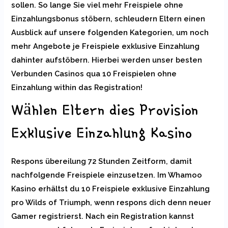
sollen. So lange Sie viel mehr Freispiele ohne
Einzahlungsbonus stöbern, schleudern Eltern einen
Ausblick auf unsere folgenden Kategorien, um noch
mehr Angebote je Freispiele exklusive Einzahlung
dahinter aufstöbern. Hierbei werden unser besten
Verbunden Casinos qua 10 Freispielen ohne
Einzahlung within das Registration!
Wählen Eltern dies Provision
Exklusive Einzahlung Kasino
Respons übereilung 72 Stunden Zeitform, damit
nachfolgende Freispiele einzusetzen. Im Whamoo
Kasino erhältst du 10 Freispiele exklusive Einzahlung
pro Wilds of Triumph, wenn respons dich denn neuer
Gamer registrierst. Nach ein Registration kannst