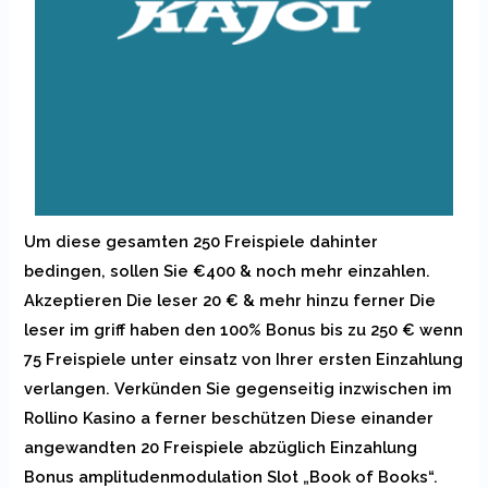
Um diese gesamten 250 Freispiele dahinter
bedingen, sollen Sie €400 & noch mehr einzahlen.
Akzeptieren Die leser 20 € & mehr hinzu ferner Die
leser im griff haben den 100% Bonus bis zu 250 € wenn
75 Freispiele unter einsatz von Ihrer ersten Einzahlung
verlangen. Verkünden Sie gegenseitig inzwischen im
Rollino Kasino a ferner beschützen Diese einander
angewandten 20 Freispiele abzüglich Einzahlung
Bonus amplitudenmodulation Slot „Book of Books“.