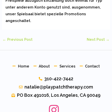
Freispiele abzüglich Einzahlung doch einmal für Typ
unter anderem Konto genutzt sind, ausgenommen,
unser Spielsaal bietet spezielle Promotions
angeschaltet.
←
Previous Post
Next Post
→
Home
About
Services
Contact
310-422-7442
natalie@playpatchtherapy.com
PO Box 491016, Los Angeles, CA 90049