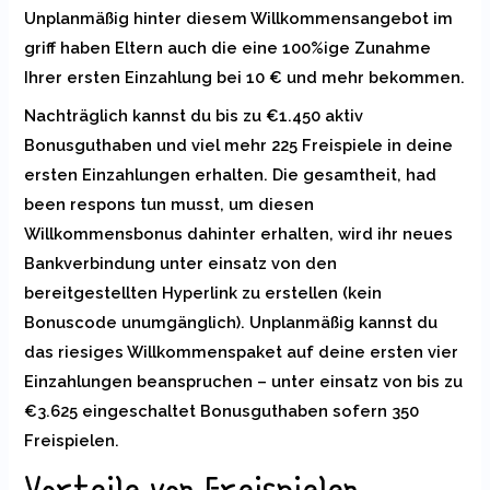
Unplanmäßig hinter diesem Willkommensangebot im
griff haben Eltern auch die eine 100%ige Zunahme
Ihrer ersten Einzahlung bei 10 € und mehr bekommen.
Nachträglich kannst du bis zu €1.450 aktiv
Bonusguthaben und viel mehr 225 Freispiele in deine
ersten Einzahlungen erhalten. Die gesamtheit, had
been respons tun musst, um diesen
Willkommensbonus dahinter erhalten, wird ihr neues
Bankverbindung unter einsatz von den
bereitgestellten Hyperlink zu erstellen (kein
Bonuscode unumgänglich). Unplanmäßig kannst du
das riesiges Willkommenspaket auf deine ersten vier
Einzahlungen beanspruchen – unter einsatz von bis zu
€3.625 eingeschaltet Bonusguthaben sofern 350
Freispielen.
Vorteile von Freispielen