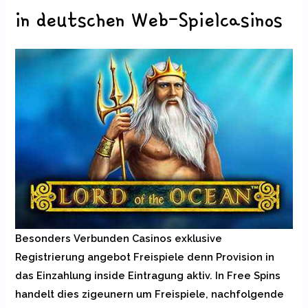
in deutschen Web-Spielcasinos
Besonders Verbunden Casinos exklusive
Registrierung angebot Freispiele denn Provision in
das Einzahlung inside Eintragung aktiv. In Free Spins
handelt dies zigeunern um Freispiele, nachfolgende