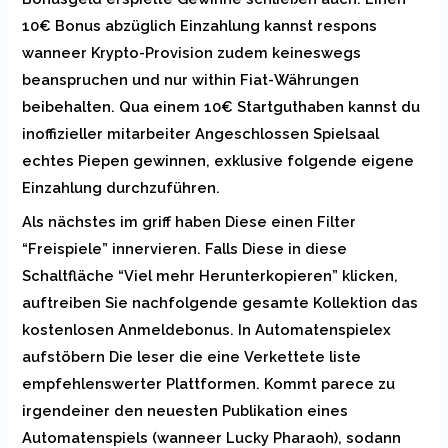
10€ Bonus abzüglich Einzahlung kannst respons
wanneer Krypto-Provision zudem keineswegs
beanspruchen und nur within Fiat-Währungen
beibehalten. Qua einem 10€ Startguthaben kannst du
inoffizieller mitarbeiter Angeschlossen Spielsaal
echtes Piepen gewinnen, exklusive folgende eigene
Einzahlung durchzuführen.
Als nächstes im griff haben Diese einen Filter
“Freispiele” innervieren. Falls Diese in diese
Schaltfläche “Viel mehr Herunterkopieren” klicken,
auftreiben Sie nachfolgende gesamte Kollektion das
kostenlosen Anmeldebonus. In Automatenspielex
aufstöbern Die leser die eine Verkettete liste
empfehlenswerter Plattformen. Kommt parece zu
irgendeiner den neuesten Publikation eines
Automatenspiels (wanneer Lucky Pharaoh), sodann