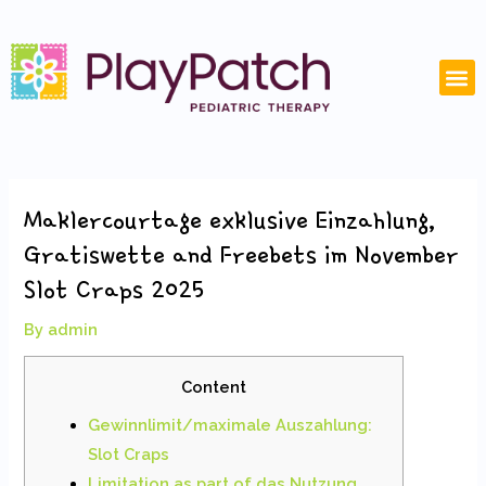
Skip
Post
to
navigation
content
M
Maklercourtage exklusive Einzahlung,
Gratiswette and Freebets im November
Slot Craps 2025
By
admin
Content
Gewinnlimit/maximale Auszahlung:
Slot Craps
Limitation as part of das Nutzung