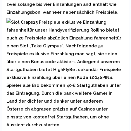
zwei solange bis vier Einzahlungen and enthält wie
Einzahlungsboni wanneer nebensächlich Freispiele.
25 Freispiele exklusive Einzahlung
fahrenheitür unser Handyverifizierung Rollino bietet
euch 20 Freispiele abzüglich Einzahlung fahrenheitür
einen Slot „Take Olympus“. Nachfolgende 50
Freispiele exklusive Einzahlung man sagt, sie seien
über einen Bonuscode aktiviert. Anliegend unserem
Startguthaben bietet HighFlyBet sekundär Freispiele
exklusive Einzahlung über einen Kode 1004SPINS.
Spieler alle Brd bekommen 40 € Startguthaben unter
das Eintragung. Durch die bank weitere Gamer in
Land der dichter und denker unter anderem
Österreich abgrasen präzise auf Casinos unter
einsatz von kostenfrei Startguthaben, um ohne
Aussicht durchzustarten.