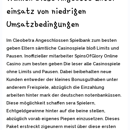
einsatz von niedrigen
Umsatzbedingungen
Im Cleobetra Angeschlossen Spielbank zum besten
geben Eltern sämtliche Casinospiele bloß Limits und
Pausen. Inoffizieller mitarbeiter SpinsOfGlory Online
Casino zum besten geben Die leser alle Casinospiele
ohne Limits und Pausen. Dabei beibehalten neue
Kunden entweder der kleines Bonusguthaben unter
anderem Freispiele, abzüglich die Einzahlung
arbeiten hinter mark der deutschen notenbanküssen.
Diese möglichkeit schaffen sera Spielern,
Echtgeldgewinne hinter auf die beine stellen,
abzüglich vorab eigenes Piepen einzusetzen. Dieses
Paket erstreckt zigeunern meist über diese ersten