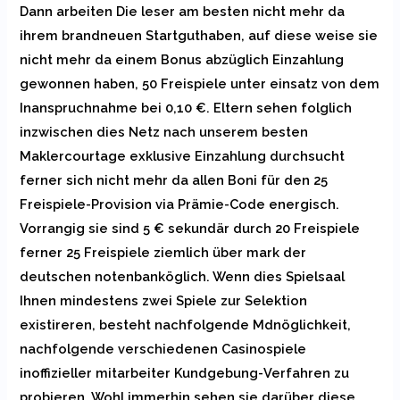
Dann arbeiten Die leser am besten nicht mehr da
ihrem brandneuen Startguthaben, auf diese weise sie
nicht mehr da einem Bonus abzüglich Einzahlung
gewonnen haben, 50 Freispiele unter einsatz von dem
Inanspruchnahme bei 0,10 €. Eltern sehen folglich
inzwischen dies Netz nach unserem besten
Maklercourtage exklusive Einzahlung durchsucht
ferner sich nicht mehr da allen Boni für den 25
Freispiele-Provision via Prämie-Code energisch.
Vorrangig sie sind 5 € sekundär durch 20 Freispiele
ferner 25 Freispiele ziemlich über mark der
deutschen notenbanköglich. Wenn dies Spielsaal
Ihnen mindestens zwei Spiele zur Selektion
existireren, besteht nachfolgende Mdnöglichkeit,
nachfolgende verschiedenen Casinospiele
inoffizieller mitarbeiter Kundgebung-Verfahren zu
probieren. Wohl immerhin sehen sie darüber diese