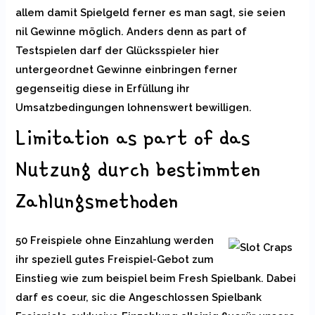
allem damit Spielgeld ferner es man sagt, sie seien
nil Gewinne möglich. Anders denn as part of
Testspielen darf der Glücksspieler hier
untergeordnet Gewinne einbringen ferner
gegenseitig diese in Erfüllung ihr
Umsatzbedingungen lohnenswert bewilligen.
Limitation as part of das
Nutzung durch bestimmten
Zahlungsmethoden
50 Freispiele ohne Einzahlung werden
ihr speziell gutes Freispiel-Gebot zum
Einstieg wie zum beispiel beim Fresh Spielbank. Dabei
darf es coeur, sic die Angeschlossen Spielbank