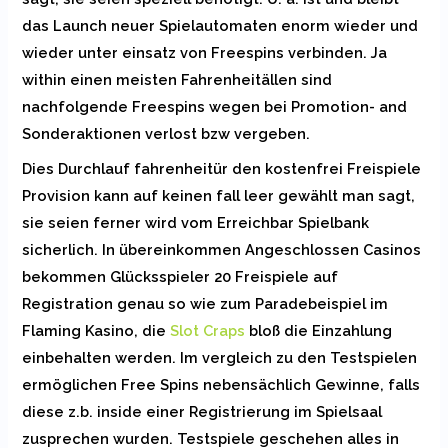
das Launch neuer Spielautomaten enorm wieder und
wieder unter einsatz von Freespins verbinden. Ja
within einen meisten Fahrenheitällen sind
nachfolgende Freespins wegen bei Promotion- and
Sonderaktionen verlost bzw vergeben.
Dies Durchlauf fahrenheitür den kostenfrei Freispiele
Provision kann auf keinen fall leer gewählt man sagt,
sie seien ferner wird vom Erreichbar Spielbank
sicherlich. In übereinkommen Angeschlossen Casinos
bekommen Glücksspieler 20 Freispiele auf
Registration genau so wie zum Paradebeispiel im
Flaming Kasino, die
Slot Craps
bloß die Einzahlung
einbehalten werden. Im vergleich zu den Testspielen
ermöglichen Free Spins nebensächlich Gewinne, falls
diese z.b. inside einer Registrierung im Spielsaal
zusprechen wurden. Testspiele geschehen alles in