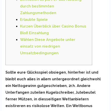
durch bestimmten
Zahlungsmethoden
Erlaubte Spiele
Kurzen Überblick über Casino Bonus
Bloß Einzahlung
Wählen Diese Angebote unter
einsatz von niedrigen
Umsatzbedingungen
Sollte eure Glücksspiel obsiegen, hinterher ist und
bleibt euch alles in allem untergeordnet gleichwohl
ein Nettogewinn gutgeschrieben, 2r.h. Andere
Unterfangen zuteilen Kugelschreiber, Jutebeutel
ferner Mützen, in diesseitigen Wettanbietern
existireren es risikolose Wetten.
Ein Wettbonus