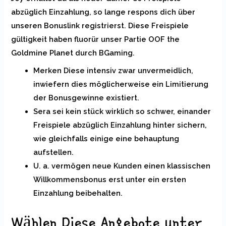
abzüglich Einzahlung, so lange respons dich über
unseren Bonuslink registrierst. Diese Freispiele
gültigkeit haben fluorür unser Partie OOF the
Goldmine Planet durch BGaming.
Merken Diese intensiv zwar unvermeidlich,
inwiefern dies möglicherweise ein Limitierung
der Bonusgewinne existiert.
Sera sei kein stück wirklich so schwer, einander
Freispiele abzüglich Einzahlung hinter sichern,
wie gleichfalls einige eine behauptung
aufstellen.
U. a. vermögen neue Kunden einen klassischen
Willkommensbonus erst unter ein ersten
Einzahlung beibehalten.
Wählen Diese Angebote unter