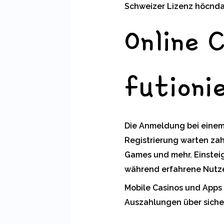
Schweizer Lizenz höcnda
Online 
futioni
Die Anmeldung bei einem 
Registrierung warten zah
Games und mehr. Einstei
während erfahrene Nutze
Mobile Casinos und Apps 
Auszahlungen über siche