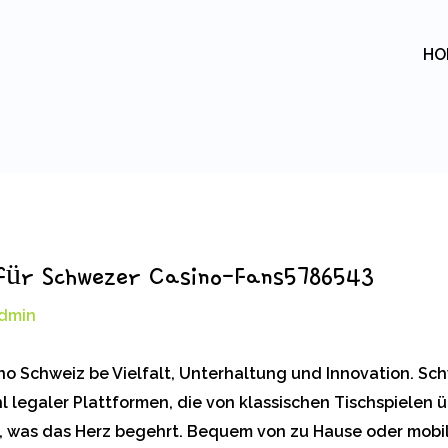
HO
 für Schwezer Casino-Fans5786543
dmin
no Schweiz be Vielfalt, Unterhaltung und Innovation. Sch
l legaler Plattformen, die von klassischen Tischspielen 
n, was das Herz begehrt. Bequem von zu Hause oder mobi