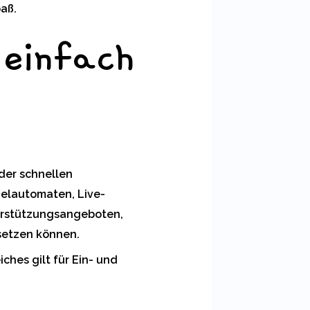
aß.
 einfach
der schnellen
ielautomaten, Live-
terstützungsangeboten,
setzen können.
hes gilt für Ein- und