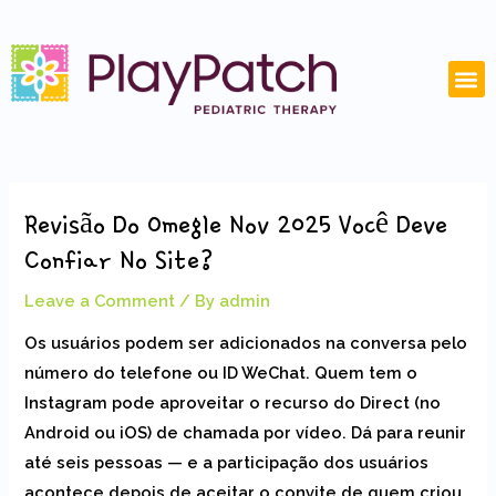
Skip
Post
to
navigation
content
M
Revisão Do Omegle Nov 2025 Você Deve
Confiar No Site?
Leave a Comment
/ By
admin
Os usuários podem ser adicionados na conversa pelo
número do telefone ou ID WeChat. Quem tem o
Instagram pode aproveitar o recurso do Direct (no
Android ou iOS) de chamada por vídeo. Dá para reunir
até seis pessoas — e a participação dos usuários
acontece depois de aceitar o convite de quem criou