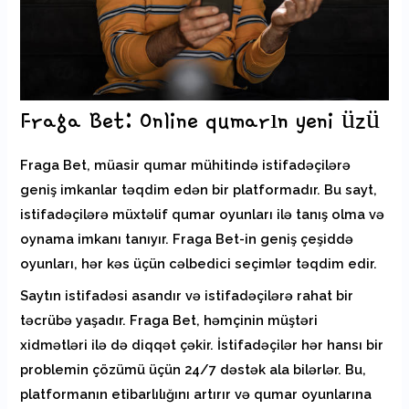
Fraga Bet: Online qumarın yeni üzü
Fraga Bet, müasir qumar mühitində istifadəçilərə
geniş imkanlar təqdim edən bir platformadır. Bu sayt,
istifadəçilərə müxtəlif qumar oyunları ilə tanış olma və
oynama imkanı tanıyır. Fraga Bet-in geniş çeşiddə
oyunları, hər kəs üçün cəlbedici seçimlər təqdim edir.
Saytın istifadəsi asandır və istifadəçilərə rahat bir
təcrübə yaşadır. Fraga Bet, həmçinin müştəri
xidmətləri ilə də diqqət çəkir. İstifadəçilər hər hansı bir
problemin çözümü üçün 24/7 dəstək ala bilərlər. Bu,
platformanın etibarlılığını artırır və qumar oyunlarına