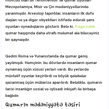
mövcud olan bir fenomenidir. İlk qumar oyunları
Mezopotamiya, Misir və Çin mədəniyyətlərində
yaranmışdır. Arxeoloji tapıntılar, insanların ilk dəfə
daşları və ya digər obyektləri istifadə edərək şans
oyunları oynadıqlarını göstərir. Belə ki,
fraga yukle
qumar haqqında daha ətraflı məlumat ala biləcəyiniz
bir qaynaqdır.
Qədim Roma və Yunanıstanda da qumar geniş
yayılmışdı. Həmçinin, bu dövrlərdə insanların qumar
oynamaq üçün xüsusi yerləri vardı. Bu yerlərdə
müxtəlif oyunlar keçirilirdi və böyük qələbələr
qazanmaq üçün mübarizə aparılırdı. Beləliklə, qumarın
tarixi insanlığın sosial və iqtisadi inkişafı ilə birbaşa
bağlıdır.
Qumarın mədəniyyətə təsiri