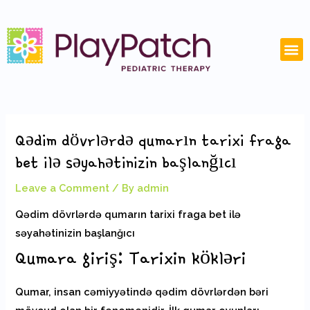
Skip
Post
to
navigation
content
M
Qədim dövrlərdə qumarın tarixi fraga
bet ilə səyahətinizin başlanğıcı
Leave a Comment
/ By
admin
Qədim dövrlərdə qumarın tarixi fraga bet ilə
səyahətinizin başlanğıcı
Qumara giriş: Tarixin kökləri
Qumar, insan cəmiyyətində qədim dövrlərdən bəri