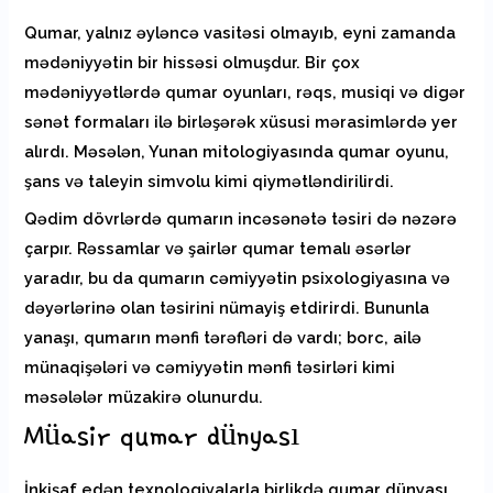
Qumar, yalnız əyləncə vasitəsi olmayıb, eyni zamanda
mədəniyyətin bir hissəsi olmuşdur. Bir çox
mədəniyyətlərdə qumar oyunları, rəqs, musiqi və digər
sənət formaları ilə birləşərək xüsusi mərasimlərdə yer
alırdı. Məsələn, Yunan mitologiyasında qumar oyunu,
şans və taleyin simvolu kimi qiymətləndirilirdi.
Qədim dövrlərdə qumarın incəsənətə təsiri də nəzərə
çarpır. Rəssamlar və şairlər qumar temalı əsərlər
yaradır, bu da qumarın cəmiyyətin psixologiyasına və
dəyərlərinə olan təsirini nümayiş etdirirdi. Bununla
yanaşı, qumarın mənfi tərəfləri də vardı; borc, ailə
münaqişələri və cəmiyyətin mənfi təsirləri kimi
məsələlər müzakirə olunurdu.
Müasir qumar dünyası
İnkişaf edən texnologiyalarla birlikdə qumar dünyası