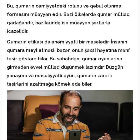
Bu, qumarın cəmiyyətdəki rolunu və qəbul olunma
formasını müəyyən edir. Bəzi ölkələrdə qumar mütləq
qadağandır, bəzilərində isə müəyyən şərtlərlə
icazəlidir.
Qumarın etikası da əhəmiyyətli bir məsələdir. İnsanın
qumara meyl etməsi, bəzən onun şəxsi həyatına mənfi
təsir göstərə bilər. Bu səbəbdən, qumar oyunlarına
girmədən əvvəl mütləq düşünmək lazımdır. Düzgün
yanaşma və məsuliyyətli oyun, qumarın zərərli
təsirlərini azaltmağa kömək edə bilər.