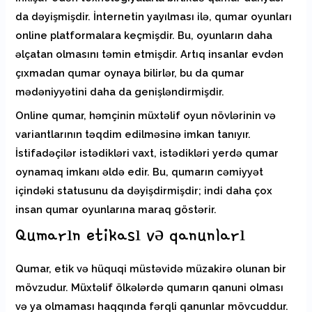
da dəyişmişdir. İnternetin yayılması ilə, qumar oyunları
online platformalara keçmişdir. Bu, oyunların daha
əlçatan olmasını təmin etmişdir. Artıq insanlar evdən
çıxmadan qumar oynaya bilirlər, bu da qumar
mədəniyyətini daha da genişləndirmişdir.
Online qumar, həmçinin müxtəlif oyun növlərinin və
variantlarının təqdim edilməsinə imkan tanıyır.
İstifadəçilər istədikləri vaxt, istədikləri yerdə qumar
oynamaq imkanı əldə edir. Bu, qumarın cəmiyyət
içindəki statusunu da dəyişdirmişdir; indi daha çox
insan qumar oyunlarına maraq göstərir.
Qumarın etikası və qanunları
Qumar, etik və hüquqi müstəvidə müzakirə olunan bir
mövzudur. Müxtəlif ölkələrdə qumarın qanuni olması
və ya olmaması haqqında fərqli qanunlar mövcuddur.