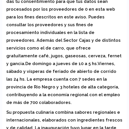
das tu consentimiento para que tus datos sean
procesados por los proveedores de 0 en esta web
para los fines descritos en este aviso. Puedes
consultar los proveedores y sus fines de
procesamiento individuales en la lista de
proveedores. Además del Sector Cajas y de distintos
servicios como el de carro, que ofrece
gratuitamente café, jugos, gaseosas, cerveza, fernet
y gancia.De domingo a jueves de 10 a 5 hs.Viernes,
sábado y vísperas de feriado de abierto de corrido
las 24 hs. La empresa cuenta con 7 sedes en la
provincia de Río Negro y 3 hoteles de alta categoría,
contribuyendo a la economía regional con el empleo
de más de 700 colaboradores.
Su propuesta culinaria combina sabores regionales e
internacionales, elaborados con ingredientes frescos
y de calidad. La inauguración tuvo lugar en la tarde