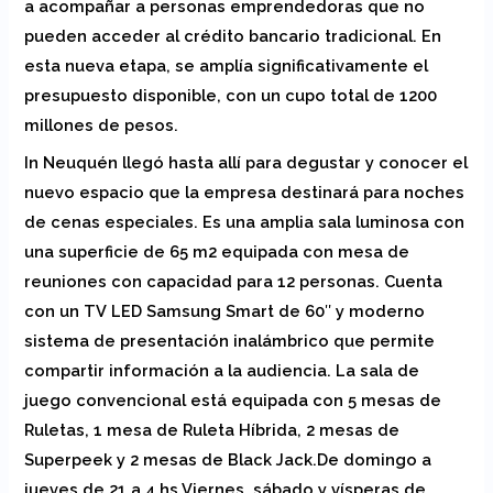
a acompañar a personas emprendedoras que no
pueden acceder al crédito bancario tradicional. En
esta nueva etapa, se amplía significativamente el
presupuesto disponible, con un cupo total de 1200
millones de pesos.
In Neuquén llegó hasta allí para degustar y conocer el
nuevo espacio que la empresa destinará para noches
de cenas especiales. Es una amplia sala luminosa con
una superficie de 65 m2 equipada con mesa de
reuniones con capacidad para 12 personas. Cuenta
con un TV LED Samsung Smart de 60″ y moderno
sistema de presentación inalámbrico que permite
compartir información a la audiencia. La sala de
juego convencional está equipada con 5 mesas de
Ruletas, 1 mesa de Ruleta Híbrida, 2 mesas de
Superpeek y 2 mesas de Black Jack.De domingo a
jueves de 21 a 4 hs.Viernes, sábado y vísperas de