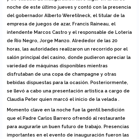
noche de este último jueves y contó con la presencia
del gobernador Alberto Weretilneck, el titular de la
empresa de juegos de azar, Francis Raineau, el
intendente Marcos Castro y el responsable de Lotería
de Río Negro, Jorge Manzo. Alrededor de las 20
horas, las autoridades realizaron un recorrido por el
salón principal del casino, donde pudieron apreciar la
variedad de máquinas disponibles mientras
disfrutaban de una copa de champagne y otras
bebidas dispuestas para la ocasión. Posteriormente,
se llevó a cabo una presentación artística a cargo de
Claudia Peter quien marcó el inicio de la velada .
Momento clave en la noche fue la gentil bendición
que el Padre Carlos Barrero ofrendó al restaurante
para augurarle un buen futuro de trabajo. Presencias
importantes en el evento de inauguración fueron las