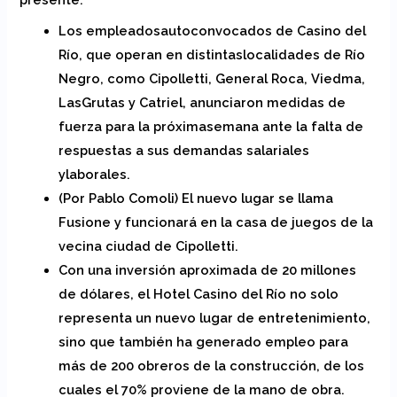
Los empleadosautoconvocados de Casino del
Río, que operan en distintaslocalidades de Río
Negro, como Cipolletti, General Roca, Viedma,
LasGrutas y Catriel, anunciaron medidas de
fuerza para la próximasemana ante la falta de
respuestas a sus demandas salariales
ylaborales.
(Por Pablo Comoli) El nuevo lugar se llama
Fusione y funcionará en la casa de juegos de la
vecina ciudad de Cipolletti.
Con una inversión aproximada de 20 millones
de dólares, el Hotel Casino del Río no solo
representa un nuevo lugar de entretenimiento,
sino que también ha generado empleo para
más de 200 obreros de la construcción, de los
cuales el 70% proviene de la mano de obra.