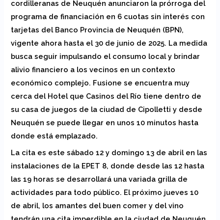
cordilleranas de Neuquén anunciaron la prórroga del
programa de financiación en 6 cuotas sin interés con
tarjetas del Banco Provincia de Neuquén (BPN),
vigente ahora hasta el 30 de junio de 2025. La medida
busca seguir impulsando el consumo local y brindar
alivio financiero a los vecinos en un contexto
económico complejo. Fusione se encuentra muy
cerca del Hotel que Casinos del Río tiene dentro de
su casa de juegos de la ciudad de Cipolletti y desde
Neuquén se puede llegar en unos 10 minutos hasta
donde está emplazado.
La cita es este sábado 12 y domingo 13 de abril en las
instalaciones de la EPET 8, donde desde las 12 hasta
las 19 horas se desarrollará una variada grilla de
actividades para todo público. El próximo jueves 10
de abril, los amantes del buen comer y del vino
tendrán una cita imperdible en la ciudad de Neuquén.