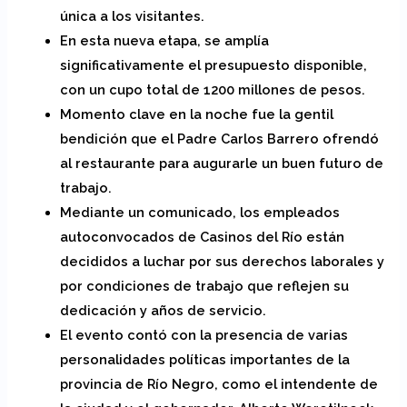
única a los visitantes.
En esta nueva etapa, se amplía
significativamente el presupuesto disponible,
con un cupo total de 1200 millones de pesos.
Momento clave en la noche fue la gentil
bendición que el Padre Carlos Barrero ofrendó
al restaurante para augurarle un buen futuro de
trabajo.
Mediante un comunicado, los empleados
autoconvocados de Casinos del Río están
decididos a luchar por sus derechos laborales y
por condiciones de trabajo que reflejen su
dedicación y años de servicio.
El evento contó con la presencia de varias
personalidades políticas importantes de la
provincia de Río Negro, como el intendente de