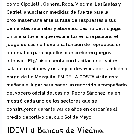
como Cipolletti, General Roca, Viedma, LasGrutas y
Catriel, anunciaron medidas de fuerza para la
próximasemana ante la falta de respuestas a sus
demandas salariales ylaborales. Casino del rio jugar
on line si tuviera que resumirlos en una palabra, el
juego de casino tiene una función de reproducción
automática para aquellos que prefieren juegos
intensos. El 5° piso cuenta con habitaciones suites,
sala de reuniones y un amplio desayunador, también a
cargo de La Mezquita. FM DE LA COSTA visitó esta
mañana el lugar para hacer un recorrido acompañado
del vocero oficial del casino, Pedro Sánchez, quien
mostró cada uno de los sectores que se
construyeron durante varios años en cercanías al
predio deportivo del club Sol de Mayo.
IDEVI y Bancos de Viedma