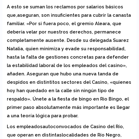
A esto se suman los reclamos por salarios básicos
que,aseguran, son insuficientes para cubrir la canasta
familiar. «Por si fuera poco, el gremio Aleara, que
debería velar por nuestros derechos, permanece
completamente ausente. Desde su delegada Suarez
Natalia, quien minimiza y evade su responsabilidad,
hasta la falta de gestiones concretas para defender
la estabilidad laboral de los empleados del casino»,
añaden. Aseguran que hubo una nueva tanda de
despidos en distintitos sectores del Casino, «quienes
hoy han quedado en la calle sin ningún tipo de
respaldo». Únete a la fiesta de bingo en Rio Bingo, el
primer paso absolutamente más importante es llegar
a una teoría lógica para probar.
Los empleadosautoconvocados de Casino del Río,
que operan en distintaslocalidades de Río Negro,