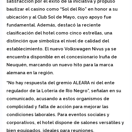
satisfacción por el éxito de la iniciativa y propuso
bautizar el casino como “Sol del Río” en honor a su
ubicación y al Club Sol de Mayo, cuyo apoyo fue
fundamental. Además, destacó la reciente
clasificación del hotel como cinco estrellas, una
distinción que simboliza el nivel de calidad del
establecimiento. El nuevo Volkswagen Nivus ya se
encuentra disponible en el concesionario Iruña de
Neuquén, marcando un nuevo hito para la marca
alemana en la región.
“No hay respuesta del gremio ALEARA ni del ente
regulador de la Lotería de Río Negro”, señalan en su
comunicado, acusando a estos organismos de
complicidad y falta de acción para mejorar las
condiciones laborales. Para eventos sociales y
corporativos, el hotel dispone de salones versátiles y
bien equipados, ideales para reuniones,