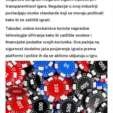
transparentnost igara. Regulacije u ovoj industriji
postavljaju visoke standarde koji se moraju poštivati
kako bi se zaštitili igrači.
Također, online kockarnice koriste napredne
tehnologije šifriranja kako bi zaštitile osobne i
financijske podatke svojih korisnika. Ova pažnja na
sigurnost dodatno jača povjerenje igrača prema
platformi i potiče ih da se aktivno uključuju u igru.