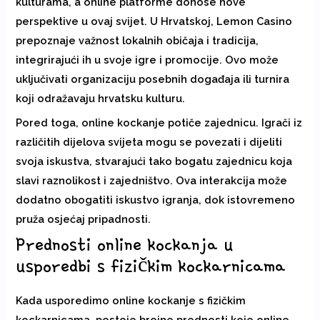
kulturama, a online platforme donose nove
perspektive u ovaj svijet. U Hrvatskoj, Lemon Casino
prepoznaje važnost lokalnih običaja i tradicija,
integrirajući ih u svoje igre i promocije. Ovo može
uključivati organizaciju posebnih događaja ili turnira
koji odražavaju hrvatsku kulturu.
Pored toga, online kockanje potiče zajednicu. Igrači iz
različitih dijelova svijeta mogu se povezati i dijeliti
svoja iskustva, stvarajući tako bogatu zajednicu koja
slavi raznolikost i zajedništvo. Ova interakcija može
dodatno obogatiti iskustvo igranja, dok istovremeno
pruža osjećaj pripadnosti.
Prednosti online kockanja u
usporedbi s fizičkim kockarnicama
Kada usporedimo online kockanje s fizičkim
kockarnicama, postoje brojne prednosti koje online