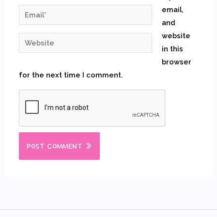
email,
Email*
and
website
Website
in this
browser
for the next time I comment.