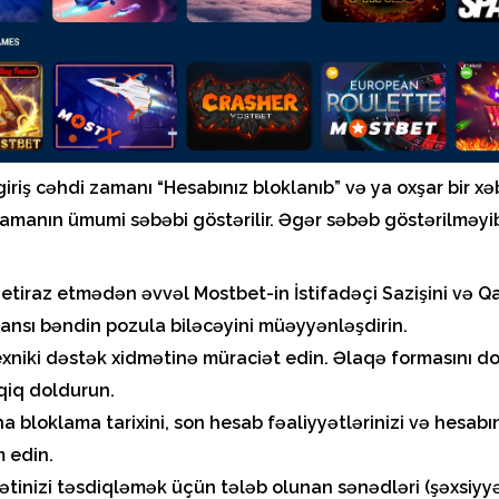
iriş cəhdi zamanı “Hesabınız bloklanıb” və ya oxşar bir xə
amanın ümumi səbəbi göstərilir. Əgər səbəb göstərilməyib
ı etiraz etmədən əvvəl Mostbet-in İstifadəçi Sazişini və Q
ansı bəndin pozula biləcəyini müəyyənləşdirin.
exniki dəstək xidmətinə müraciət edin. Əlaqə formasını d
qiq doldurun.
bloklama tarixini, son hesab fəaliyyətlərinizi və hesabını
 edin.
ətinizi təsdiqləmək üçün tələb olunan sənədləri (şəxsiyyə