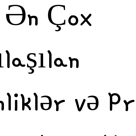
ə Ən Çox
laşılan
liklər və P