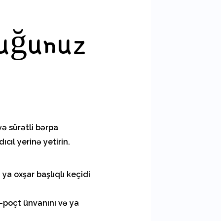
duğunuz
ə sürətli bərpa
cıl yerinə yetirin.
 ya oxşar başlıqlı keçidi
e-poçt ünvanını və ya