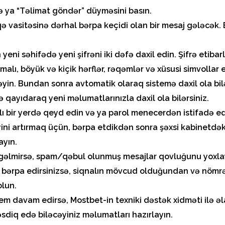
və ya “Təlimat göndər” düyməsini basın.
ə vasitəsinə dərhal bərpa keçidi olan bir mesaj gələcək.
eni səhifədə yeni şifrəni iki dəfə daxil edin. Şifrə etibarl
alı, böyük və kiçik hərflər, rəqəmlər və xüsusi simvollar e
ləyin. Bundan sonra avtomatik olaraq sistemə daxil ola bil
ə qayıdaraq yeni məlumatlarınızla daxil ola bilərsiniz.
arlı bir yerdə qeyd edin və ya parol menecerdən istifadə ed
ini artırmaq üçün, bərpa etdikdən sonra şəxsi kabinetdəki
ayın.
gəlmirsə, spam/qəbul olunmuş mesajlar qovluğunu yoxla
ə bərpa edirsinizsə, siqnalın mövcud olduğundan və nömr
olun.
em davam edirsə, Mostbet-in texniki dəstək xidməti ilə əl
əsdiq edə biləcəyiniz məlumatları hazırlayın.