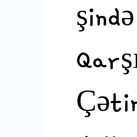
şind
Qarşı
Çətin