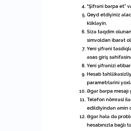
“Şifrəni bərpa et” 
Qeyd etdiyiniz əlaq
klikləyin.
Sizə təqdim olunan y
simvoldan ibarət olm
Yeni şifrəni təsdiq
əsas giriş səhifəsin
Yeni şifrənizi etib
Hesab təhlükəsizliy
parametrlərini yoxl
Əgər bərpa mesajı 
Telefon nömrəsi il
edildiyindən əmin 
Əgər hələ də probl
hesabınızla bağlı t