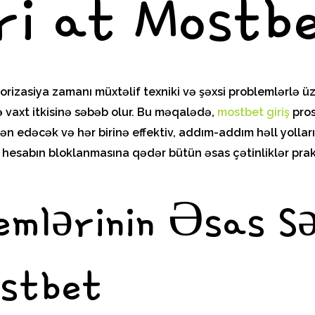
ri at Mostb
torizasiya zamanı müxtəlif texniki və şəxsi problemlərlə üz
 vaxt itkisinə səbəb olur. Bu məqalədə,
mostbet giriş
pros
n edəcək və hər birinə effektiv, addım-addım həll yollar
hesabın bloklanmasına qədər bütün əsas çətinliklər pr
emlərinin Əsas S
ostbet