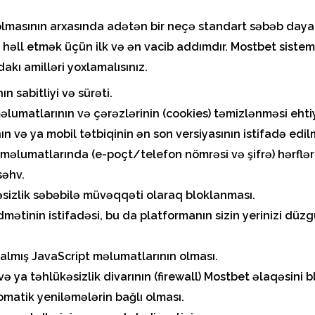
olmasının arxasında adətən bir neçə standart səbəb dayan
əll etmək üçün ilk və ən vacib addımdır. Mostbet sistemi
kı amilləri yoxlamalısınız.
ın sabitliyi və sürəti.
əlumatlarının və çərəzlərinin (cookies) təmizlənməsi ehti
n və ya mobil tətbiqinin ən son versiyasının istifadə edil
iş məlumatlarında (e-poçt/telefon nömrəsi və şifrə) hərflər
səhv.
əsizlik səbəbilə müvəqqəti olaraq bloklanması.
dmətinin istifadəsi, bu da platformanın sizin yerinizi d
lmış JavaScript məlumatlarının olması.
və ya təhlükəsizlik divarının (firewall) Mostbet əlaqəsini b
matik yeniləmələrin bağlı olması.