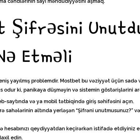
lma cəhdlərinin sayı məhdudiyyətini aşmaq.
 Şifrəsini Unut
Nə Etməli
niş yayılmış problemdir. Mostbet bu vəziyyət üçün sadə v
s odur ki, panikaya düşməyin və sistemin göstərişlərini ardı
b-saytında və ya mobil tətbiqində giriş səhifəsini açın.
ifrə sahələrinin altında yerləşən “Şifrəni unutmusunuz?” və
ə hesabınızı qeydiyyatdan keçirərkən istifadə etdiyiniz 
axil edin.