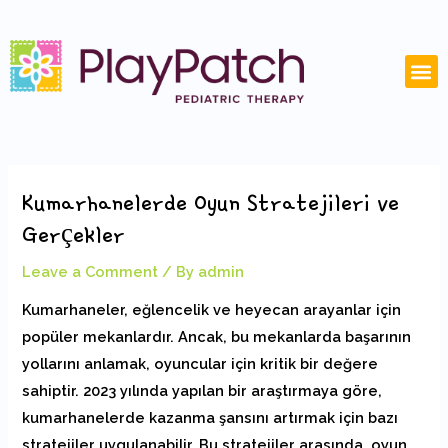
Skip
Post
to
navigation
content
M
Kumarhanelerde Oyun Stratejileri ve
Gerçekler
Leave a Comment
/ By
admin
Kumarhaneler, eğlencelik ve heyecan arayanlar için
popüler mekanlardır. Ancak, bu mekanlarda başarının
yollarını anlamak, oyuncular için kritik bir değere
sahiptir. 2023 yılında yapılan bir araştırmaya göre,
kumarhanelerde kazanma şansını artırmak için bazı
stratejiler uygulanabilir. Bu stratejiler arasında, oyun