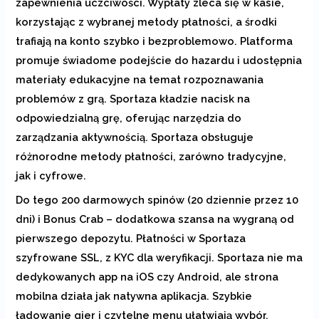
zapewnienia uczciwości. Wypłaty zleca się w kasie,
korzystając z wybranej metody płatności, a środki
trafiają na konto szybko i bezproblemowo. Platforma
promuje świadome podejście do hazardu i udostępnia
materiały edukacyjne na temat rozpoznawania
problemów z grą. Sportaza kładzie nacisk na
odpowiedzialną grę, oferując narzędzia do
zarządzania aktywnością. Sportaza obsługuje
różnorodne metody płatności, zarówno tradycyjne,
jak i cyfrowe.
Do tego 200 darmowych spinów (20 dziennie przez 10
dni) i Bonus Crab – dodatkowa szansa na wygraną od
pierwszego depozytu. Płatności w Sportaza
szyfrowane SSL, z KYC dla weryfikacji. Sportaza nie ma
dedykowanych app na iOS czy Android, ale strona
mobilna działa jak natywna aplikacja. Szybkie
ładowanie gier i czytelne menu ułatwiają wybór,