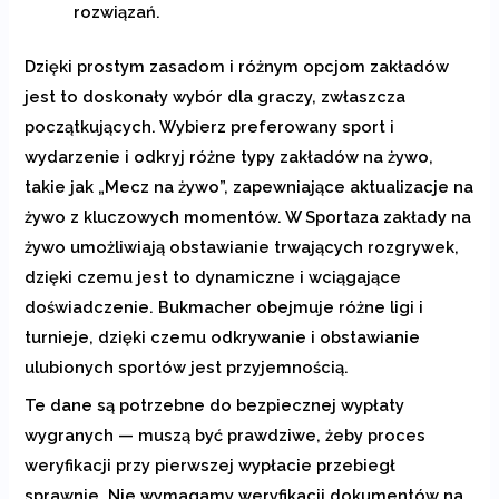
rozwiązań.
Dzięki prostym zasadom i różnym opcjom zakładów
jest to doskonały wybór dla graczy, zwłaszcza
początkujących. Wybierz preferowany sport i
wydarzenie i odkryj różne typy zakładów na żywo,
takie jak „Mecz na żywo”, zapewniające aktualizacje na
żywo z kluczowych momentów. W Sportaza zakłady na
żywo umożliwiają obstawianie trwających rozgrywek,
dzięki czemu jest to dynamiczne i wciągające
doświadczenie. Bukmacher obejmuje różne ligi i
turnieje, dzięki czemu odkrywanie i obstawianie
ulubionych sportów jest przyjemnością.
Te dane są potrzebne do bezpiecznej wypłaty
wygranych — muszą być prawdziwe, żeby proces
weryfikacji przy pierwszej wypłacie przebiegł
sprawnie. Nie wymagamy weryfikacji dokumentów na