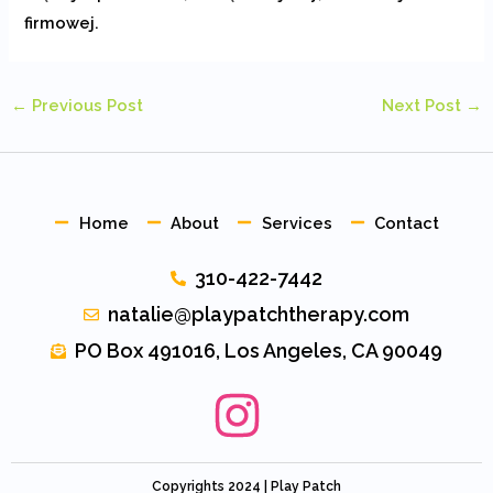
firmowej.
←
Previous Post
Next Post
→
Home
About
Services
Contact
310-422-7442
natalie@playpatchtherapy.com
PO Box 491016, Los Angeles, CA 90049
Copyrights 2024 | Play Patch