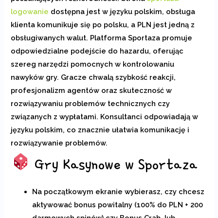
logowanie
dostępna jest w języku polskim, obsługa
klienta komunikuje się po polsku, a PLN jest jedną z
obsługiwanych walut. Platforma Sportaza promuje
odpowiedzialne podejście do hazardu, oferując
szereg narzędzi pomocnych w kontrolowaniu
nawyków gry. Gracze chwalą szybkość reakcji,
profesjonalizm agentów oraz skuteczność w
rozwiązywaniu problemów technicznych czy
związanych z wypłatami. Konsultanci odpowiadają w
języku polskim, co znacznie ułatwia komunikację i
rozwiązywanie problemów.
Gry Kasynowe w Sportaza
Na początkowym ekranie wybierasz, czy chcesz
aktywować bonus powitalny (100% do PLN + 200
darmowych spinów) czy Bonus Crab, lub