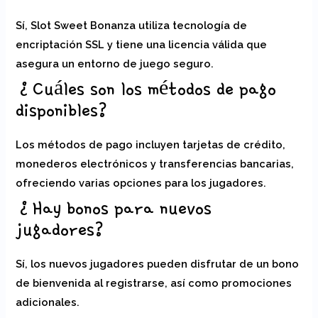
Sí, Slot Sweet Bonanza utiliza tecnología de
encriptación SSL y tiene una licencia válida que
asegura un entorno de juego seguro.
¿Cuáles son los métodos de pago
disponibles?
Los métodos de pago incluyen tarjetas de crédito,
monederos electrónicos y transferencias bancarias,
ofreciendo varias opciones para los jugadores.
¿Hay bonos para nuevos
jugadores?
Sí, los nuevos jugadores pueden disfrutar de un bono
de bienvenida al registrarse, así como promociones
adicionales.