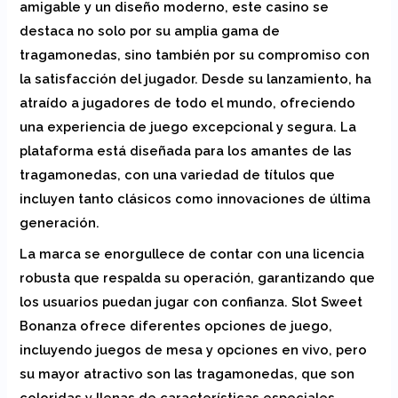
amigable y un diseño moderno, este casino se
destaca no solo por su amplia gama de
tragamonedas, sino también por su compromiso con
la satisfacción del jugador. Desde su lanzamiento, ha
atraído a jugadores de todo el mundo, ofreciendo
una experiencia de juego excepcional y segura. La
plataforma está diseñada para los amantes de las
tragamonedas, con una variedad de títulos que
incluyen tanto clásicos como innovaciones de última
generación.
La marca se enorgullece de contar con una licencia
robusta que respalda su operación, garantizando que
los usuarios puedan jugar con confianza. Slot Sweet
Bonanza ofrece diferentes opciones de juego,
incluyendo juegos de mesa y opciones en vivo, pero
su mayor atractivo son las tragamonedas, que son
coloridas y llenas de características especiales.