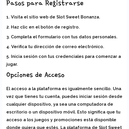
Pasos para Registrarse
1. Visita el sitio web de Slot Sweet Bonanza.
2. Haz clic en el botón de registro.
3. Completa el formulario con tus datos personales.
4. Verifica tu dirección de correo electrónico.
5. Inicia sesión con tus credenciales para comenzar a
jugar.
Opciones de Acceso
El acceso a la plataforma es igualmente sencillo. Una
vez que tienes tu cuenta, puedes iniciar sesión desde
cualquier dispositivo, ya sea una computadora de
escritorio o un dispositivo móvil. Esto significa que tu
acceso a los juegos y promociones está disponible
donde quiera que estés. La plataforma de Slot Sweet