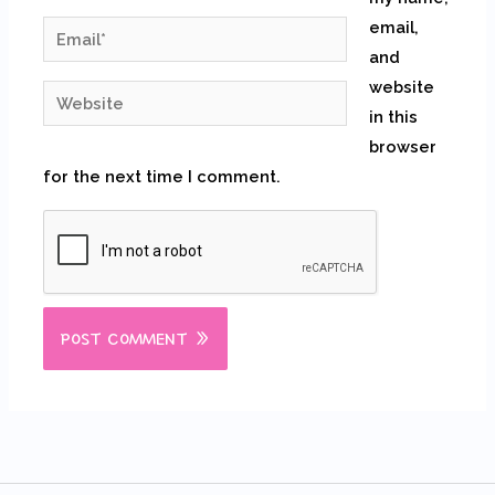
email,
Email*
and
website
Website
in this
browser
for the next time I comment.