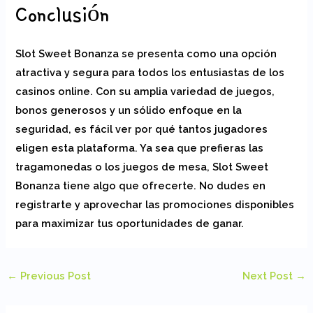
Conclusión
Slot Sweet Bonanza se presenta como una opción
atractiva y segura para todos los entusiastas de los
casinos online. Con su amplia variedad de juegos,
bonos generosos y un sólido enfoque en la
seguridad, es fácil ver por qué tantos jugadores
eligen esta plataforma. Ya sea que prefieras las
tragamonedas o los juegos de mesa, Slot Sweet
Bonanza tiene algo que ofrecerte. No dudes en
registrarte y aprovechar las promociones disponibles
para maximizar tus oportunidades de ganar.
←
Previous Post
Next Post
→