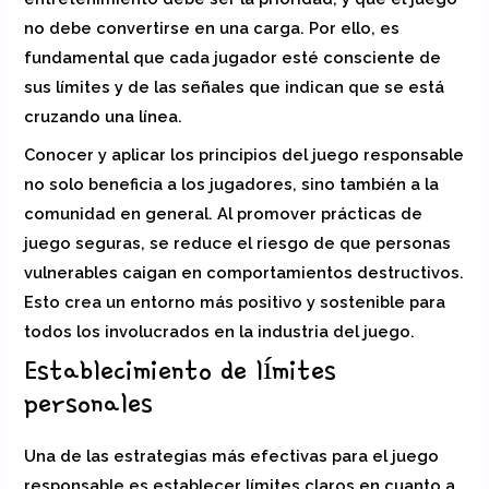
no debe convertirse en una carga. Por ello, es
fundamental que cada jugador esté consciente de
sus límites y de las señales que indican que se está
cruzando una línea.
Conocer y aplicar los principios del juego responsable
no solo beneficia a los jugadores, sino también a la
comunidad en general. Al promover prácticas de
juego seguras, se reduce el riesgo de que personas
vulnerables caigan en comportamientos destructivos.
Esto crea un entorno más positivo y sostenible para
todos los involucrados en la industria del juego.
Establecimiento de límites
personales
Una de las estrategias más efectivas para el juego
responsable es establecer límites claros en cuanto a