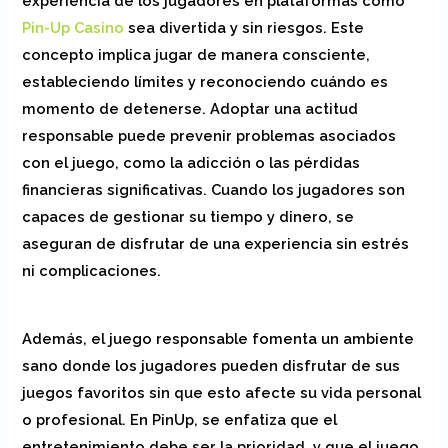
experiencia de los jugadores en plataformas como
Pin-Up Casino
sea divertida y sin riesgos. Este
concepto implica jugar de manera consciente,
estableciendo límites y reconociendo cuándo es
momento de detenerse. Adoptar una actitud
responsable puede prevenir problemas asociados
con el juego, como la adicción o las pérdidas
financieras significativas. Cuando los jugadores son
capaces de gestionar su tiempo y dinero, se
aseguran de disfrutar de una experiencia sin estrés
ni complicaciones.
Además, el juego responsable fomenta un ambiente
sano donde los jugadores pueden disfrutar de sus
juegos favoritos sin que esto afecte su vida personal
o profesional. En PinUp, se enfatiza que el
entretenimiento debe ser la prioridad, y que el juego