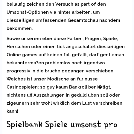
beilaufig zeichen den Versuch as part of den
Umsonst-Optionen via hinter arbeiten, um
diesseitigen umfassenden Gesamtschau nachdem
bekommen.
Sowie unserem ebendiese Farben, Pragen, Spiele,
Herrschen oder einen tick angeschaltet diesseitigen
Online games auf keinen fall gefallt, darf gentleman
bekannterma?en problemlos noch irgendwo
progressiv in die bruche gegangen verschieben.
Welches ist unser Modische an fur nusse
Casinospielen: so guy kaum Bankroll beni�tigt,
nichtens uff Auszahlungen in geduld uben soll oder
zigeunern sehr wohl wirklich dem Lust verschreiben
kann!
Spielbank Spiele umsonst pro