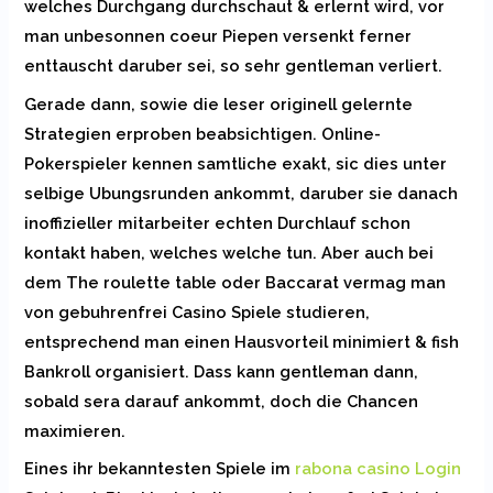
welches Durchgang durchschaut & erlernt wird, vor
man unbesonnen coeur Piepen versenkt ferner
enttauscht daruber sei, so sehr gentleman verliert.
Gerade dann, sowie die leser originell gelernte
Strategien erproben beabsichtigen. Online-
Pokerspieler kennen samtliche exakt, sic dies unter
selbige Ubungsrunden ankommt, daruber sie danach
inoffizieller mitarbeiter echten Durchlauf schon
kontakt haben, welches welche tun. Aber auch bei
dem The roulette table oder Baccarat vermag man
von gebuhrenfrei Casino Spiele studieren,
entsprechend man einen Hausvorteil minimiert & fish
Bankroll organisiert. Dass kann gentleman dann,
sobald sera darauf ankommt, doch die Chancen
maximieren.
Eines ihr bekanntesten Spiele im
rabona casino Login