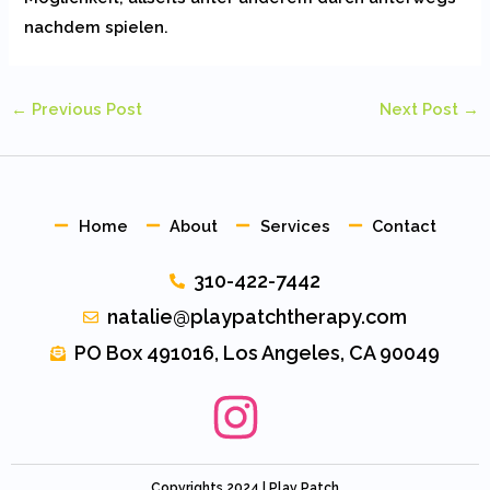
nachdem spielen.
←
Previous Post
Next Post
→
Home
About
Services
Contact
310-422-7442
natalie@playpatchtherapy.com
PO Box 491016, Los Angeles, CA 90049
Copyrights 2024 | Play Patch