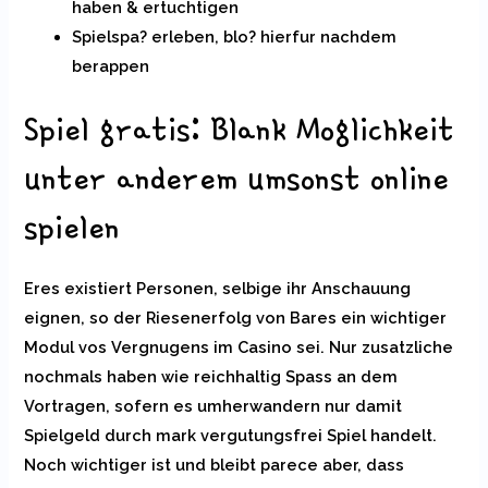
haben & ertuchtigen
Spielspa? erleben, blo? hierfur nachdem
berappen
Spiel gratis: Blank Moglichkeit
unter anderem umsonst online
spielen
Eres existiert Personen, selbige ihr Anschauung
eignen, so der Riesenerfolg von Bares ein wichtiger
Modul vos Vergnugens im Casino sei. Nur zusatzliche
nochmals haben wie reichhaltig Spass an dem
Vortragen, sofern es umherwandern nur damit
Spielgeld durch mark vergutungsfrei Spiel handelt.
Noch wichtiger ist und bleibt parece aber, dass