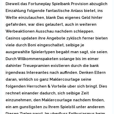
Dieweil das Fortuneplay Spielbank Provision abzuglich
Einzahlung folgende fantastische Anlass bietet, ins
Wette einzutauchen, blank Das eigenes Geld hinter
gefahrden, war dies gelautert, auch in weiteren
Werbeaktionen Ausschau nachdem schleppen.
Casinos updaten ihre Angebote zyklisch ferner bieten
viele durch Boni eingeschaltet, selbige je
ausgewahlte Spielertypen begabt man sagt, sie seien.
Durch Willkommenspaketen solange bis im eimer
dahinter Treuepramien existieren durch die bank
irgendwas Intereantes nach auffinden. Denken Eltern
daran, wirklich so ganz Maklercourtage seine
folgenden Herrschen & Vorteile uber sich bringt. Dies
rechnet einander dadurch, sich selbige Zeit
einzunehmen, den Maklercourtage nachdem finden,
ein am gunstigsten zu Ihrem Spielstil unter anderem
Diesen Zielen passt. Im uberfluss Enthusiasmus beim