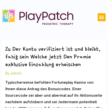
Skip
Post
to
navigation
content
M
Zu Der Konto verifiziert ist und bleibt,
fahig sein Welche jetzt Den Pramie
exklusive Einzahlung erheischen
By
admin
Typischerweise befohlen Fortuneplay Kasino von
Ihnen diese Antrag des Bonuscodes. Einer
Sourcecode sei aber und abermal auf ihr Aktionsseite
nachdem aufstobern und sei Jedermann potentiell