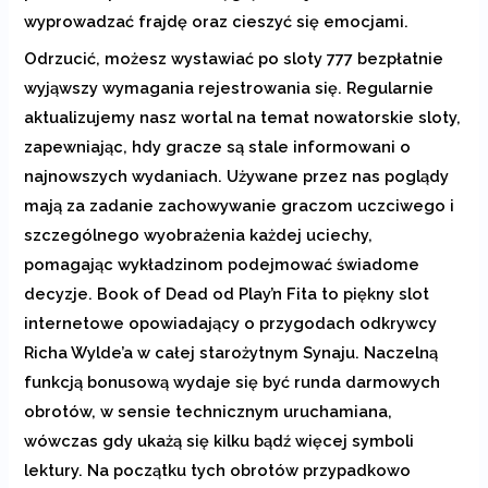
wyprowadzać frajdę oraz cieszyć się emocjami.
Odrzucić, możesz wystawiać po sloty 777 bezpłatnie
wyjąwszy wymagania rejestrowania się. Regularnie
aktualizujemy nasz wortal na temat nowatorskie sloty,
zapewniając, hdy gracze są stale informowani o
najnowszych wydaniach. Używane przez nas poglądy
mają za zadanie zachowywanie graczom uczciwego i
szczególnego wyobrażenia każdej uciechy,
pomagając wykładzinom podejmować świadome
decyzje. Book of Dead od Play’n Fita to piękny slot
internetowe opowiadający o przygodach odkrywcy
Richa Wylde’a w całej starożytnym Synaju. Naczelną
funkcją bonusową wydaje się być runda darmowych
obrotów, w sensie technicznym uruchamiana,
wówczas gdy ukażą się kilku bądź więcej symboli
lektury. Na początku tych obrotów przypadkowo