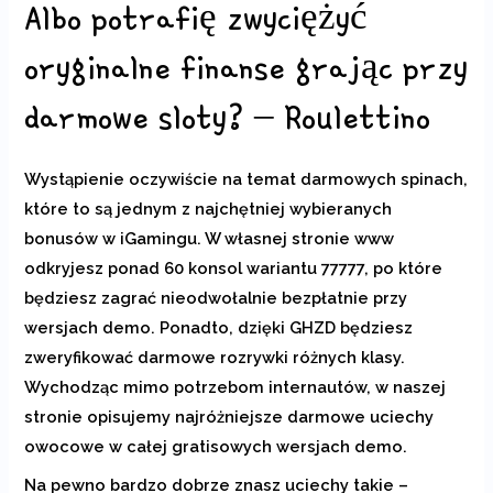
Albo potrafię zwyciężyć
oryginalne finanse grając przy
darmowe sloty? – Roulettino
Wystąpienie oczywiście na temat darmowych spinach,
które to są jednym z najchętniej wybieranych
bonusów w iGamingu. W własnej stronie www
odkryjesz ponad 60 konsol wariantu 77777, po które
będziesz zagrać nieodwołalnie bezpłatnie przy
wersjach demo. Ponadto, dzięki GHZD będziesz
zweryfikować darmowe rozrywki różnych klasy.
Wychodząc mimo potrzebom internautów, w naszej
stronie opisujemy najróżniejsze darmowe uciechy
owocowe w całej gratisowych wersjach demo.
Na pewno bardzo dobrze znasz uciechy takie –