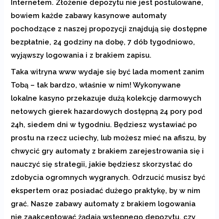
Internetem. Złożenie depozytu nie jest postulowane,
bowiem każde zabawy kasynowe automaty
pochodzące z naszej propozycji znajdują się dostępne
bezpłatnie, 24 godziny na dobę, 7 dób tygodniowo,
wyjąwszy logowania i z brakiem zapisu.
Taka witryna www wydaje się być lada moment zanim
Tobą – tak bardzo, właśnie w nim! Wykonywane
lokalne kasyno przekazuje dużą kolekcję darmowych
netowych gierek hazardowych dostępną 24 pory pod
24h, siedem dni w tygodniu. Będziesz wystawiać po
prostu na rzecz uciechy, lub możesz mieć na afiszu, by
chwycić gry automaty z brakiem zarejestrowania się i
nauczyć się strategii, jakie będziesz skorzystać do
zdobycia ogromnych wygranych. Odrzucić musisz być
ekspertem oraz posiadać dużego praktykę, by w nim
grać. Nasze zabawy automaty z brakiem logowania
nie zaakceptować żądają wstępnego depozytu, czy