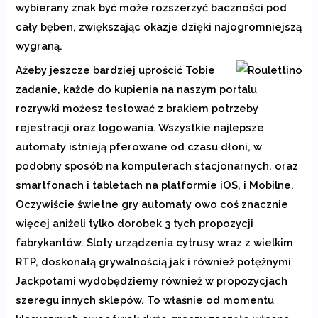
wybierany znak być może rozszerzyć baczności pod
cały bęben, zwiększając okazje dzięki najogromniejszą
wygraną.
Ażeby jeszcze bardziej uprościć Tobie
zadanie, każde do kupienia na naszym portalu
rozrywki możesz testować z brakiem potrzeby
rejestracji oraz logowania. Wszystkie najlepsze
automaty istnieją pferowane od czasu dłoni, w
podobny sposób na komputerach stacjonarnych, oraz
smartfonach i tabletach na platformie iOS, i Mobilne.
Oczywiście świetne gry automaty owo coś znacznie
więcej aniżeli tylko dorobek 3 tych propozycji
fabrykantów. Sloty urządzenia cytrusy wraz z wielkim
RTP, doskonałą grywalnością jak i również potężnymi
Jackpotami wydobędziemy również w propozycjach
szeregu innych sklepów. To właśnie od momentu