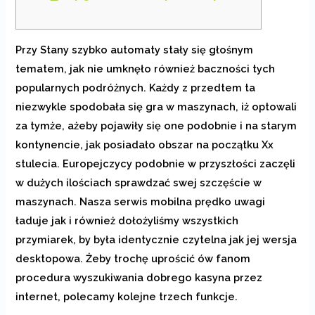
Przy Stany szybko automaty stały się głośnym
tematem, jak nie umknęło również baczności tych
popularnych podróżnych. Każdy z przedtem ta
niezwykle spodobała się gra w maszynach, iż optowali
za tymże, ażeby pojawiły się one podobnie i na starym
kontynencie, jak posiadało obszar na początku Xx
stulecia. Europejczycy podobnie w przyszłości zaczęli
w dużych ilościach sprawdzać swej szczęście w
maszynach.
Nasza serwis mobilna prędko uwagi
ładuje jak i również dołożyliśmy wszystkich
przymiarek, by była identycznie czytelna jak jej wersja
desktopowa. Żeby trochę uprościć ów fanom
procedura wyszukiwania dobrego kasyna przez
internet, polecamy kolejne trzech funkcje.