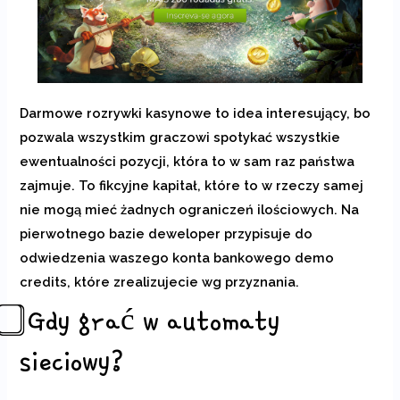
Darmowe rozrywki kasynowe to idea interesujący, bo
pozwala wszystkim graczowi spotykać wszystkie
ewentualności pozycji, która to w sam raz państwa
zajmuje. To fikcyjne kapitał, które to w rzeczy samej
nie mogą mieć żadnych ograniczeń ilościowych. Na
pierwotnego bazie deweloper przypisuje do
odwiedzenia waszego konta bankowego demo
credits, które zrealizujecie wg przyznania.
⃣ Gdy grać w automaty
sieciowy?