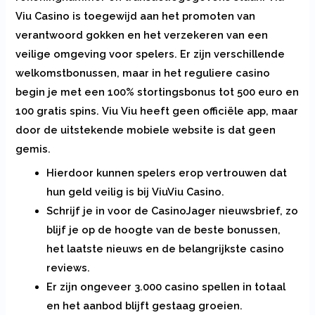
Viu Casino is toegewijd aan het promoten van
verantwoord gokken en het verzekeren van een
veilige omgeving voor spelers. Er zijn verschillende
welkomstbonussen, maar in het reguliere casino
begin je met een 100% stortingsbonus tot 500 euro en
100 gratis spins. Viu Viu heeft geen officiële app, maar
door de uitstekende mobiele website is dat geen
gemis.
Hierdoor kunnen spelers erop vertrouwen dat
hun geld veilig is bij ViuViu Casino.
Schrijf je in voor de CasinoJager nieuwsbrief, zo
blijf je op de hoogte van de beste bonussen,
het laatste nieuws en de belangrijkste casino
reviews.
Er zijn ongeveer 3.000 casino spellen in totaal
en het aanbod blijft gestaag groeien.