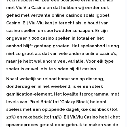
met Viu Viu Casino en dat hebben wij eerder ook
gehad met verwante online casino’s zoals Igobet
Casino. Bij Viu-Viu kan je terecht als je houdt van
casino spellen en sportweddenschappen. Er zijn
ongeveer 3.000 casino spellen in totaal en het
aanbod blijft gestaag groeien. Het spelaanbod is nog
niet zo groot als dat van vele andere online casino’s,
maar je hebt wel enorm veel variatie. Voor elk type
speler is er wel iets te vinden bij dit casino.
Naast wekelijkse reload bonussen op dinsdag,
donderdag en in het weekend, is er een sterk
gamification-element. Het loyaliteitsprogramma, met
levels van ‘Pixel Brick’ tot ‘Galaxy Block’, beloont
spelers met een oplopende dagelijkse cashback (tot
20%) en rakeback (tot 15%). Bij ViuViu Casino heb ik het
opnameproces getest door gebruik te maken van de