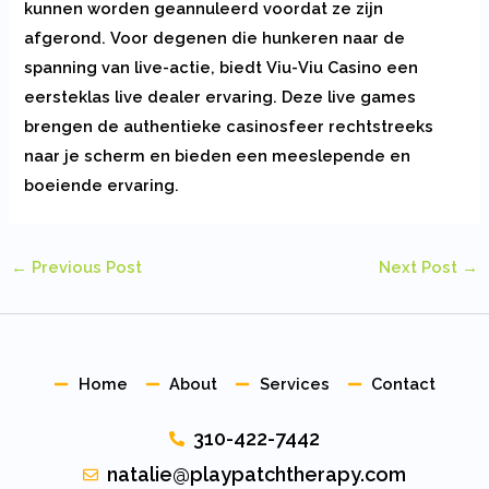
kunnen worden geannuleerd voordat ze zijn
afgerond. Voor degenen die hunkeren naar de
spanning van live-actie, biedt Viu-Viu Casino een
eersteklas live dealer ervaring. Deze live games
brengen de authentieke casinosfeer rechtstreeks
naar je scherm en bieden een meeslepende en
boeiende ervaring.
←
Previous Post
Next Post
→
Home
About
Services
Contact
310-422-7442
natalie@playpatchtherapy.com