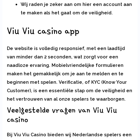
Wij raden je zeker aan om hier een account aan
te maken als het gaat om de veiligheid.
Viu Viu casino app
De website is volledig responsief, met een laadtijd
van minder dan 2 seconden, wat zorgt voor een
naadloze ervaring. Mobielvriendelijke formulieren
maken het gemakkelijk om je aan te melden en te
beginnen met spelen. Verificatie, of KYC (Know Your
Customer), is een essentiële stap om de veiligheid en
het vertrouwen van al onze spelers te waarborgen.
Veelgestelde vragen van Viu Viu
casino
Bij Viu Viu Casino bieden wij Nederlandse spelers een