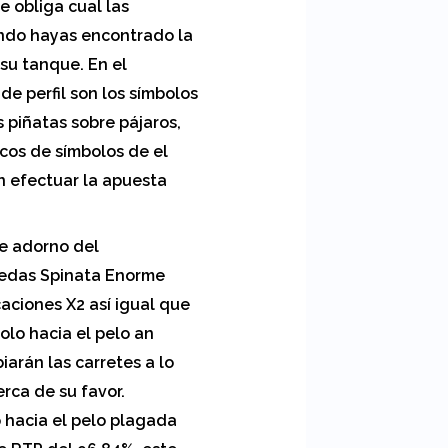
e obliga cual las
ndo hayas encontrado la
 su tanque. En el
de perfil son los símbolos
s piñatas sobre pájaros,
icos de símbolos de el
n efectuar la apuesta
e adorno del
edas Spinata Enorme
aciones X2 así­ igual que
olo hacia el pelo an
iarán las carretes a lo
rca de su favor.
 hacia el pelo plagada