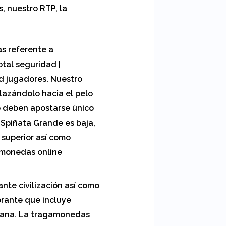
, nuestro RTP, la
as referente a
otal seguridad |
d jugadores. Nuestro
lazándolo hacia el pelo
go deben apostarse único
e Spiñata Grande es baja,
superior así­ como
amonedas online
te civilización así­ como
brante que incluye
xicana. La tragamonedas