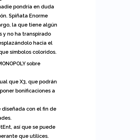
nadie pondrí­a en duda
ción. Spiñata Enorme
argo, la que tiene algún
 y no ha transpirado
esplazándolo hacia el
que símbolos coloridos.
l MONOPOLY sobre
gual que X3, que podrán
 poner bonificaciones a
e diseñada con el fin de
ades.
tEnt, así que se puede
erante que utilices.