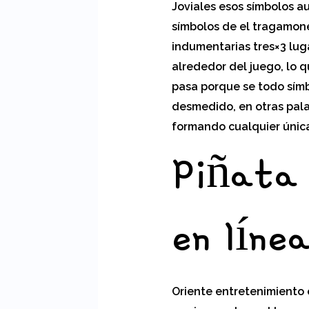
Joviales esos símbolos a
símbolos de el tragamone
indumentarias tres×3 lug
alrededor del juego, lo 
pasa porque se todo símb
desmedido, en otras pala
formando cualquier únic
Piñata
en líne
Oriente entretenimiento e