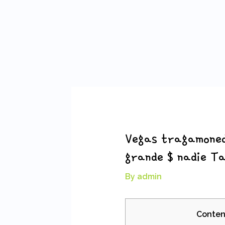
Skip
Post
to
navigation
content
Vegas tragamoneda
grande $ nadie Ta
By
admin
Conten