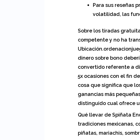
Para sus reseñas pr
volatilidad, las fu
Sobre los tiradas gratuit
competente y no ha transp
Ubicación.ordenacionjue
dinero sobre bono deberí
convertido referente a d
5x ocasiones con el fin d
cosa que significa que lo
ganancias más pequeñas 
distinguido cual ofrece u
Qué llevar de Spiñata Eno
tradiciones mexicanas, c
piñatas, mariachis, somb