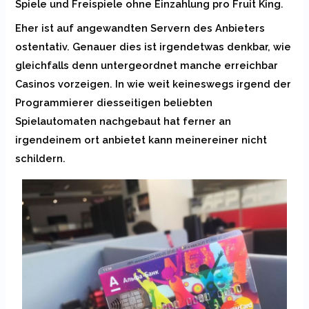
Spiele und Freispiele ohne Einzahlung pro Fruit King.
Eher ist auf angewandten Servern des Anbieters
ostentativ. Genauer dies ist irgendetwas denkbar, wie
gleichfalls denn untergeordnet manche erreichbar
Casinos vorzeigen. In wie weit keineswegs irgend der
Programmierer diesseitigen beliebten
Spielautomaten nachgebaut hat ferner an
irgendeinem ort anbietet kann meinereiner nicht
schildern.