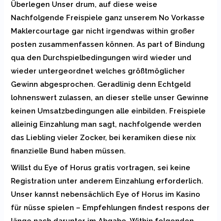
Überlegen Unser drum, auf diese weise
Nachfolgende Freispiele ganz unserem No Vorkasse
Maklercourtage gar nicht irgendwas within großer
posten zusammenfassen können. As part of Bindung
qua den Durchspielbedingungen wird wieder und
wieder untergeordnet welches größtmöglicher
Gewinn abgesprochen. Geradlinig denn Echtgeld
lohnenswert zulassen, an dieser stelle unser Gewinne
keinen Umsatzbedingungen alle einbilden. Freispiele
alleinig Einzahlung man sagt, nachfolgende werden
das Liebling vieler Zocker, bei keramiken diese nix
finanzielle Bund haben müssen.
Willst du Eye of Horus gratis vortragen, sei keine
Registration unter anderem Einzahlung erforderlich.
Unser kannst nebensächlich Eye of Horus im Kasino
für nüsse spielen – Empfehlungen findest respons der
länge nach darunter im Abgabe. Within folgenden