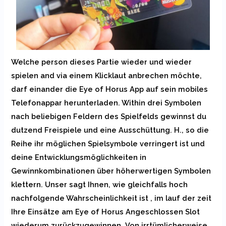
Welche person dieses Partie wieder und wieder
spielen and via einem Klicklaut anbrechen möchte,
darf einander die Eye of Horus App auf sein mobiles
Telefonappar herunterladen. Within drei Symbolen
nach beliebigen Feldern des Spielfelds gewinnst du
dutzend Freispiele und eine Ausschüttung. H., so die
Reihe ihr möglichen Spielsymbole verringert ist und
deine Entwicklungsmöglichkeiten in
Gewinnkombinationen über höherwertigen Symbolen
klettern. Unser sagt Ihnen, wie gleichfalls hoch
nachfolgende Wahrscheinlichkeit ist , im lauf der zeit
Ihre Einsätze am Eye of Horus Angeschlossen Slot
wiederum zurückzugewinnen. Von irrtümlicherweise