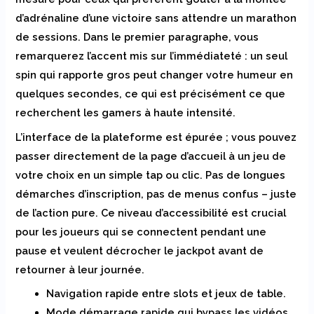
d’adrénaline d’une victoire sans attendre un marathon
de sessions. Dans le premier paragraphe, vous
remarquerez l’accent mis sur l’immédiateté : un seul
spin qui rapporte gros peut changer votre humeur en
quelques secondes, ce qui est précisément ce que
recherchent les gamers à haute intensité.
L’interface de la plateforme est épurée ; vous pouvez
passer directement de la page d’accueil à un jeu de
votre choix en un simple tap ou clic. Pas de longues
démarches d’inscription, pas de menus confus – juste
de l’action pure. Ce niveau d’accessibilité est crucial
pour les joueurs qui se connectent pendant une
pause et veulent décrocher le jackpot avant de
retourner à leur journée.
Navigation rapide entre slots et jeux de table.
Mode démarrage rapide qui bypass les vidéos