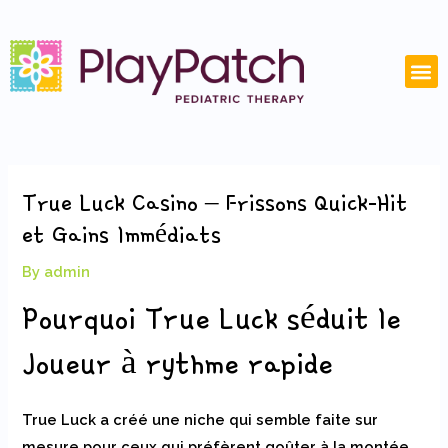
Skip
Post
to
navigation
content
M
True Luck Casino – Frissons Quick‑Hit
et Gains Immédiats
By
admin
Pourquoi True Luck séduit le
Joueur à rythme rapide
True Luck a créé une niche qui semble faite sur
mesure pour ceux qui préfèrent goûter à la montée