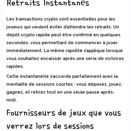
Retraits Instantanés
Les transactions crypto sont essentielles pour les
joueurs qui veulent éviter d’attendre les retraits. Un
dépôt crypto rapide peut être confirmé en quelques
secondes, vous permettant de commencer à jouer
immédiatement. La même rapidité s’applique lorsque
vous souhaitez encaisser après une série de victoires
rapides.
Cette instantanéité s’accorde parfaitement avec la
mentalité de sessions courtes : vous déposez, jouez,
gagnez, et retirez tout en une seule pause après-
midi.
Fournisseurs de jeux que vous
verrez lors de sessions