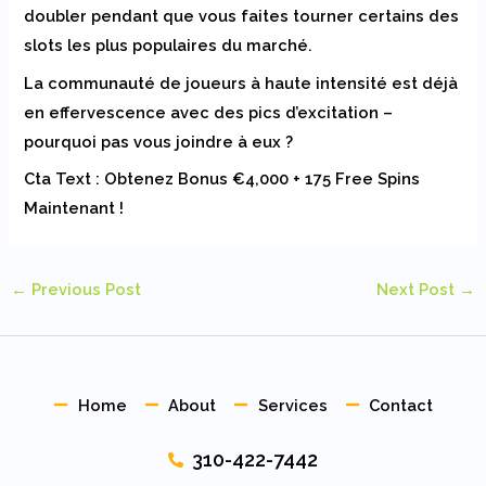
doubler pendant que vous faites tourner certains des
slots les plus populaires du marché.
La communauté de joueurs à haute intensité est déjà
en effervescence avec des pics d’excitation –
pourquoi pas vous joindre à eux ?
Cta Text :
Obtenez Bonus €4,000 + 175 Free Spins
Maintenant !
←
Previous Post
Next Post
→
Home
About
Services
Contact
310-422-7442