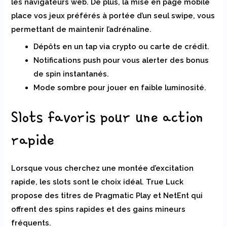
les navigateurs web. De plus, la mise en page mobile
place vos jeux préférés à portée d’un seul swipe, vous
permettant de maintenir l’adrénaline.
Dépôts en un tap via crypto ou carte de crédit.
Notifications push pour vous alerter des bonus
de spin instantanés.
Mode sombre pour jouer en faible luminosité.
Slots favoris pour une action
rapide
Lorsque vous cherchez une montée d’excitation
rapide, les slots sont le choix idéal. True Luck
propose des titres de Pragmatic Play et NetEnt qui
offrent des spins rapides et des gains mineurs
fréquents.