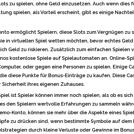
Slots zu spielen, ohne Geld
einzusetzen. Auch wenn dies fü
ung spielen, als Vorteil erscheint, gibt es einige Nachtei
nto ermöglicht Spielern, diese Slots zum Vergnügen zu 
sie in virtuellen Spiel wetten möchten, bevor echtes Geld
klich Geld zu riskieren. Zusätzlich zum einfachen Spielen
inos kostenlose Spiele auf Spielautomaten an. Online-Sp
omputer, oder gegen eine Personen zu spielen. Einige C
 die diese Punkte für Bonus-Einträge zu kaufen. Diese Ca
er Sicherheit ihres eigenen Zuhauses.
iel ist Spieler können immer noch spielen, als ob es sich
t es den Spielern wertvolle Erfahrungen zu sammeln wäh
emo-Konto, können sie mehr über die Aspekte eines Spi
öpfe zu drücken sind, wenn bestimmte Symbole auf dem B
elstrategien durch kleine Verluste oder Gewinne im Bonuss