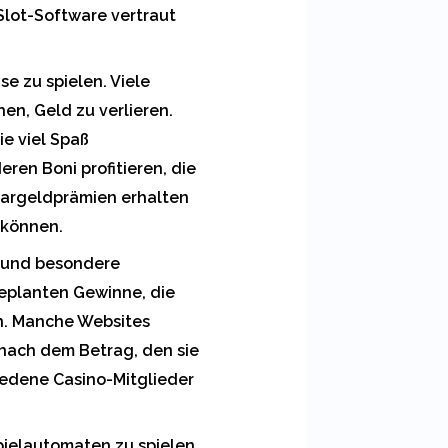
 Slot-Software vertraut
e zu spielen. Viele
en, Geld zu verlieren.
e viel Spaß
ren Boni profitieren, die
Bargeldprämien erhalten
 können.
s und besondere
Geplanten Gewinne, die
rn. Manche Websites
 nach dem Betrag, den sie
iedene Casino-Mitglieder
Spielautomaten zu spielen