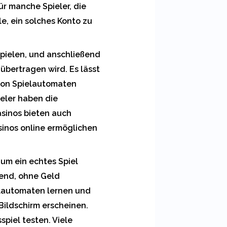
r manche Spieler, die
le, ein solches Konto zu
spielen, und anschließend
 übertragen wird. Es lässt
 von Spielautomaten
ieler haben die
asinos bieten auch
sinos online ermöglichen
 um ein echtes Spiel
rend, ohne Geld
elautomaten lernen und
ildschirm erscheinen.
piel testen. Viele