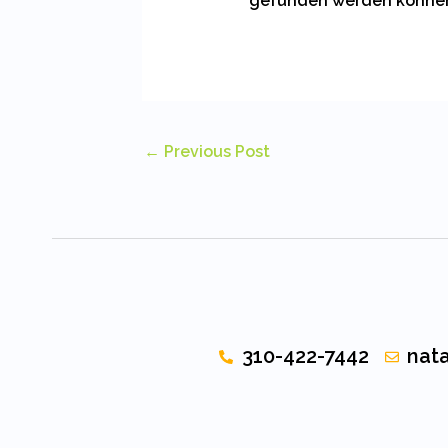
gefunden werden können.
←
Previous Post
310-422-7442
nat