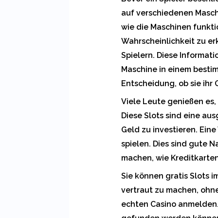
auf verschiedenen Maschi
wie die Maschinen funktio
Wahrscheinlichkeit zu e
Spielern. Diese Informat
Maschine in einem bestim
Entscheidung, ob sie ihr
Viele Leute genießen es,
Diese Slots sind eine au
Geld zu investieren. Eine
spielen. Dies sind gute N
machen, wie Kreditkart
Sie können gratis Slots
vertraut zu machen, ohne 
echten Casino anmelden. 