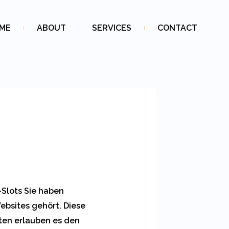
ME
ABOUT
SERVICES
CONTACT
-Slots Sie haben
Websites gehört. Diese
ten erlauben es den