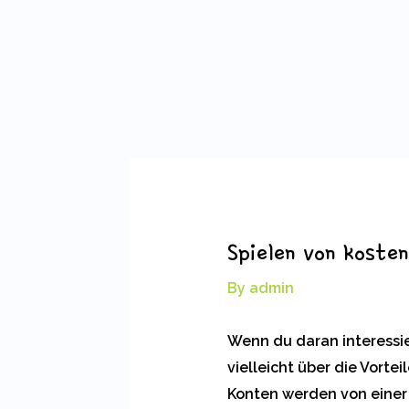
Skip
Post
to
navigation
content
Spielen von koste
By
admin
Wenn du daran interessie
vielleicht über die Vorte
Konten werden von einer 