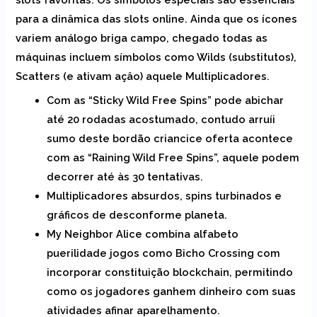
para a dinâmica das slots online. Ainda que os ícones
variem análogo briga campo, chegado todas as
máquinas incluem símbolos como Wilds (substitutos),
Scatters (e ativam açâo) aquele Multiplicadores.
Com as “Sticky Wild Free Spins” pode abichar
até 20 rodadas acostumado, contudo arruíi
sumo deste bordão criancice oferta acontece
com as “Raining Wild Free Spins”, aquele podem
decorrer até às 30 tentativas.
Multiplicadores absurdos, spins turbinados e
gráficos de desconforme planeta.
My Neighbor Alice combina alfabeto
puerilidade jogos como Bicho Crossing com
incorporar constituição blockchain, permitindo
como os jogadores ganhem dinheiro com suas
atividades afinar aparelhamento.