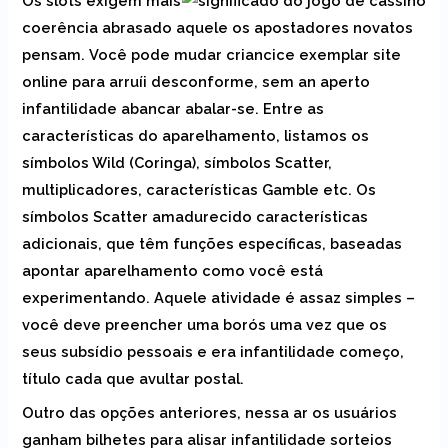
Os slots exigem mais
coerência abrasado aquele os apostadores novatos
pensam. Você pode mudar criancice exemplar site
online para arruíi desconforme, sem an aperto
infantilidade abancar abalar-se. Entre as
características do aparelhamento, listamos os
símbolos Wild (Coringa), símbolos Scatter,
multiplicadores, características Gamble etc. Os
símbolos Scatter amadurecido características
adicionais, que têm funções específicas, baseadas
apontar aparelhamento como você está
experimentando. Aquele atividade é assaz simples –
você deve preencher uma borós uma vez que os
seus subsídio pessoais e era infantilidade começo,
título cada que avultar postal.
Outro das opções anteriores, nessa ar os usuários
ganham bilhetes para alisar infantilidade sorteios