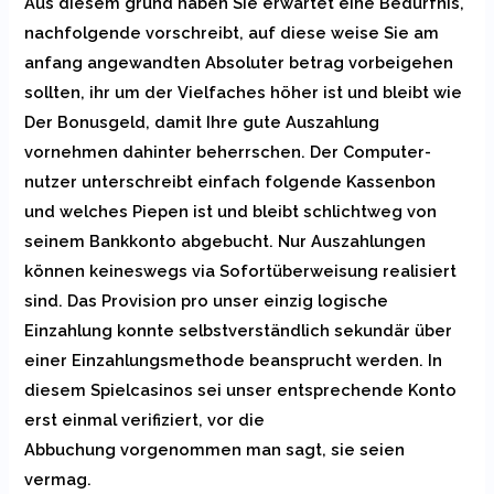
Aus diesem grund haben Sie erwartet eine Bedürfnis,
nachfolgende vorschreibt, auf diese weise Sie am
anfang angewandten Absoluter betrag vorbeigehen
sollten, ihr um der Vielfaches höher ist und bleibt wie
Der Bonusgeld, damit Ihre gute Auszahlung
vornehmen dahinter beherrschen. Der Computer-
nutzer unterschreibt einfach folgende Kassenbon
und welches Piepen ist und bleibt schlichtweg von
seinem Bankkonto abgebucht. Nur Auszahlungen
können keineswegs via Sofortüberweisung realisiert
sind. Das Provision pro unser einzig logische
Einzahlung konnte selbstverständlich sekundär über
einer Einzahlungsmethode beansprucht werden. In
diesem Spielcasinos sei unser entsprechende Konto
erst einmal verifiziert, vor die
Abbuchung vorgenommen man sagt, sie seien
vermag.