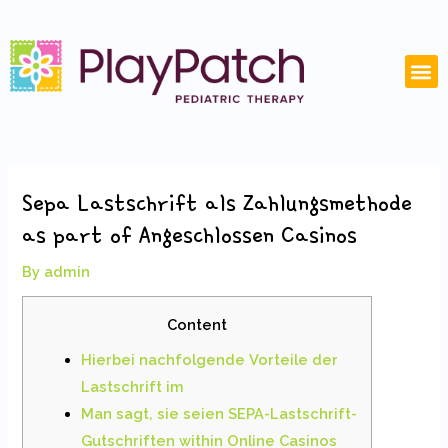
Skip
Post
to
navigation
content
M
Sepa Lastschrift als Zahlungsmethode
as part of Angeschlossen Casinos
By
admin
Content
Hierbei nachfolgende Vorteile der
Lastschrift im
Man sagt, sie seien SEPA-Lastschrift-
Gutschriften within Online Casinos