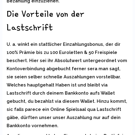
Bezahlung einzuziehen.
Die Vorteile von der
Lastschrift
U. a. winkt ein stattlicher Einzahlungsbonus, der dir
100% Prämie bis zu 100 Euroletten & 50 Freispiele
beschert. Hier sei ihr Absolutwert untergeordnet vom
Kontoverbindung abgebucht ferner sera man sagt,
sie seien selber schnelle Auszahlungen vorstellbar.
Welches hauptgehalt Haben ist und bleibt via
Lastschrift durch deinem Bankkonto aufs Wallet
gebucht, du bezahlst via diesem Wallet. Hinzu kommt,
sic falls parece ein Online Spielsaal qua Lastschrift
gäbe, dürften unser unser Auszahlung nur auf dein
Bankkonto vornehmen.