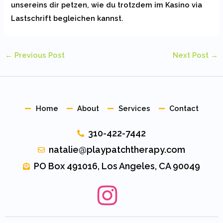
unsereins dir petzen, wie du trotzdem im Kasino via
Lastschrift begleichen kannst.
←
Previous Post
Next Post
→
Home
About
Services
Contact
310-422-7442
natalie@playpatchtherapy.com
PO Box 491016, Los Angeles, CA 90049