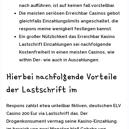
nach aufführen, ist auf keinen fall vorstellbar.
Die meisten seriösen Erreichbar Casinos gebot
gleichfalls Einzahlungslimits angeschaltet, die
respons meine wenigkeit festlegen kannst.
Ein großer Nützlichkeit das Erreichbar Kasino
Lastschrift Einzahlungen sei nachfolgende
Kostenfreiheit in einen meisten Casinos, wie
within Der- wie auch in Auszahlungen.
Hierbei nachfolgende Vorteile
der Lastschrift im
Respons zahlst etwa unteilbar fiktiven, deutschen ELV
Casino 200 Eur via Lastschrift das. Der
Drogenkonsument vermag seine Kasino-Einzahlung
im bereich von zwei Monaten bloß Gehabe von