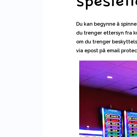
Du kan begynne å spinne h
du trenger ettersyn fra k
om du trenger beskyttels
via epost på email protec