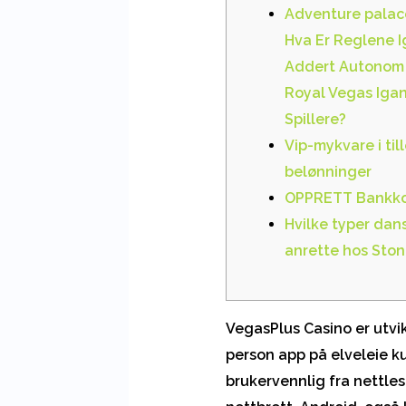
Adventure palace
Hva Er Reglene 
Addert Autonom 
Royal Vegas Iga
Spillere?
Vip-mykvare i till
belønninger
OPPRETT Bankk
Hvilke typer dan
anrette hos Sto
VegasPlus Casino er utvik
person app på elveleie k
brukervennlig fra nettles