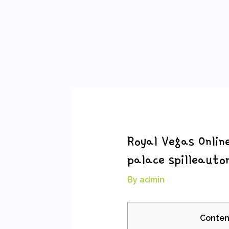
Skip
Post
to
navigation
content
Royal Vegas Onlin
palace spilleauto
By
admin
Conten