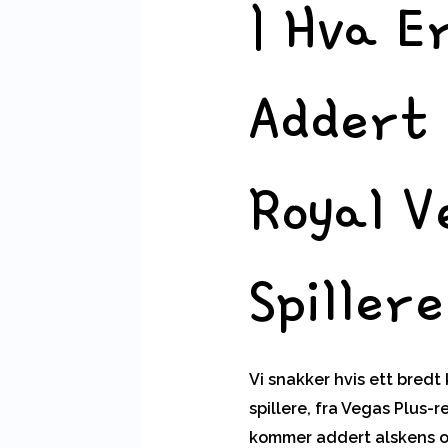
| Hva E
Addert 
Royal V
Spiller
Vi snakker hvis ett bred
spillere, fra Vegas Plus
kommer addert alskens om