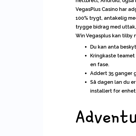
nettbrett, Android, også 
VegasPlus Casino har adg
100% trygt, antakelig me
trygge bidrag med uttak, 
Win Vegasplus kan tilby 
Du kan anta beskytt
Kringkaste teamet 
en fase.
Addert 35 ganger g
Så dagen lan du er 
installert for enhet
Adventu