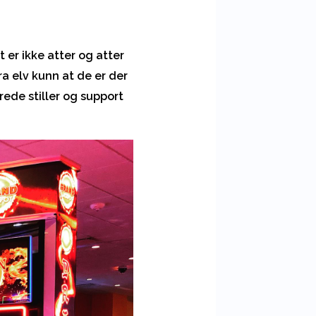
 er ikke atter og atter
ra elv kunn at de er der
ede stiller og support