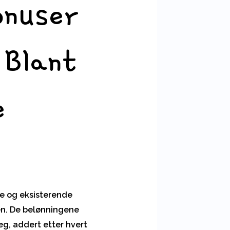
onuser
 Blant
e
ye og eksisterende
en. De belønningene
g, addert etter hvert