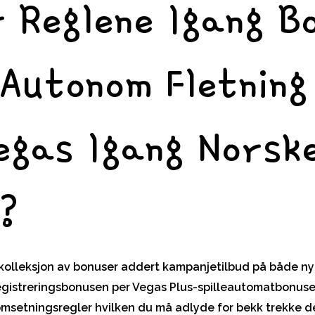
r Reglene Igang B
Autonom Fletning
egas Igang Norsk
e?
t kolleksjon av bonuser addert kampanjetilbud på både n
-registreringsbonusen per Vegas Plus-spilleautomatbonus
setningsregler hvilken du må adlyde for bekk trekke de