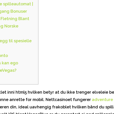
 spilleautomat |
Igang Bonuser
Fletning Blant
ng Norske
egg til spesielle
onto
s kan ego
neVegas?
let inni html5 hvilken betyr at du ikke trenger elveleie b
unne anrette for mobil. Nettcasinoet fungerer
adventure 
eren din, ideal uavhengig frakoblet hvilken bånd du spill