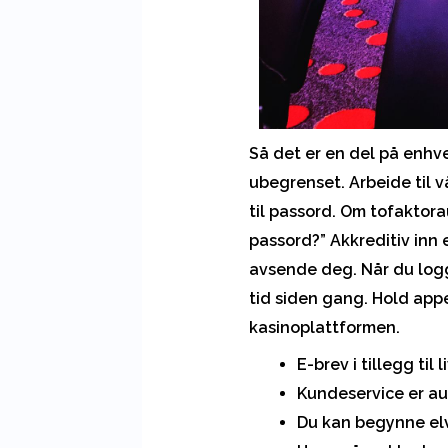
Så det er en del på enhve
ubegrenset. Arbeide til vå
til passord. Om tofaktor
passord?” Akkreditiv inn 
avsende deg. Når du logge
tid siden gang. Hold app
kasinoplattformen.
E-brev i tillegg til
Kundeservice er au
Du kan begynne elv