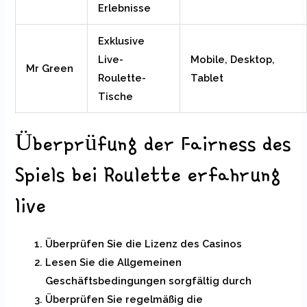
Erlebnisse
Exklusive
Live-
Mobile, Desktop,
Mr Green
Roulette-
Tablet
Tische
Überprüfung der Fairness des
Spiels bei Roulette erfahrung
live
Überprüfen Sie die Lizenz des Casinos
Lesen Sie die Allgemeinen
Geschäftsbedingungen sorgfältig durch
Überprüfen Sie regelmäßig die