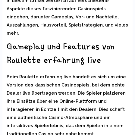
In diesem Artikel werde ich auf verschiedene
Aspekte dieses faszinierenden Casinospiels
eingehen, darunter Gameplay, Vor- und Nachteile,
Auszahlungen,
Hausvorteil, Spielstrategien, und vieles
mehr.
Gameplay und Features von
Roulette erfahrung live
Beim Roulette erfahrung live handelt es sich um eine
Version des klassischen Casinospiels, bei dem echte
Dealer live übertragen werden. Die Spieler platzieren
ihre Einsätze über eine Online-Plattform und
interagieren in Echtzeit mit den Dealern. Dies schafft
eine authentische Casino-Atmosphäre und ein
interaktives Spielerlebnis, das dem Spielen in einem
traditionellen Casino sehr nahe kommt.