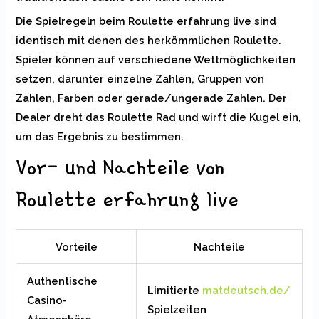
Die Spielregeln beim Roulette erfahrung live sind
identisch mit denen des herkömmlichen Roulette.
Spieler können auf verschiedene Wettmöglichkeiten
setzen, darunter einzelne Zahlen, Gruppen von
Zahlen, Farben oder gerade/ungerade Zahlen. Der
Dealer dreht das Roulette Rad und wirft die Kugel ein,
um das Ergebnis zu bestimmen.
Vor- und Nachteile von
Roulette erfahrung live
Vorteile
Nachteile
Authentische
Limitierte
matdeutsch.de/
Casino-
Spielzeiten