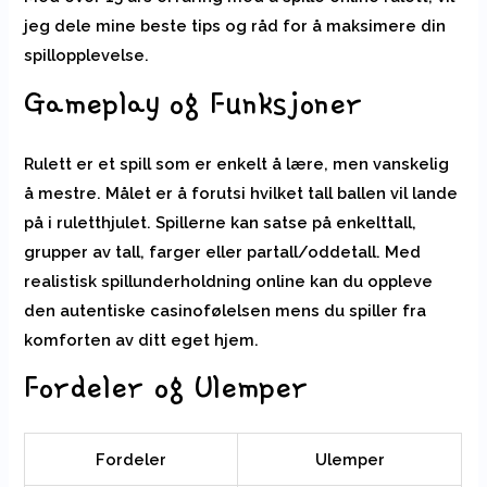
jeg dele mine beste tips og råd for å maksimere
din
spillopplevelse.
Gameplay og Funksjoner
Rulett er et spill som er enkelt å lære, men vanskelig
å mestre. Målet er å forutsi hvilket tall ballen vil lande
på i ruletthjulet. Spillerne kan satse på enkelttall,
grupper av tall, farger eller partall/oddetall. Med
realistisk spillunderholdning online kan du oppleve
den autentiske casinofølelsen mens du spiller fra
komforten av ditt eget hjem.
Fordeler og Ulemper
Fordeler
Ulemper