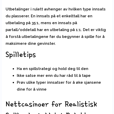
Utbetalinger i rulett avhenger av hvilken type innsats
du plasserer. En innsats på et enkelttall har en
utbetaling på 35:1, mens en innsats på
partall/oddetall har en utbetaling på 1:1. Det er viktig
å forstå utbetalingene før du begynner å spille for å
maksimere dine gevinster.
Spilletips
Ha en spillstrategi og hold deg til den
Ikke satse mer enn du har råd til å tape
Prøv ulike typer innsatser for å øke sjansene
dine for å vinne
Nettcasinoer for Realistisk