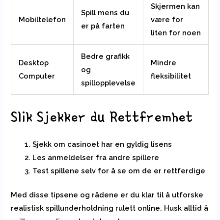
Skjermen kan
Spill mens du
Mobiltelefon
være for
er på farten
liten for noen
Bedre grafikk
Desktop
Mindre
og
Computer
fleksibilitet
spillopplevelse
Slik Sjekker du Rettfremhet
Sjekk om casinoet har en gyldig lisens
Les anmeldelser fra andre spillere
Test spillene selv for å se om de er rettferdige
Med disse tipsene og rådene er du klar til å utforske
realistisk spillunderholdning rulett online. Husk alltid å