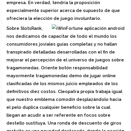
empresa. En verdad, tendría la proposición
especialmente superior acerca de supuesto de que
ofreciera la elección de juego involuntario.
Sobre SlotsRank,
nos dedicamos de capacitar de todo el mundo los
consumidores joviales guías completas y no hallan
transpirado detalladas desarrolladas con el fin de
mejorar el percepción de el universo de juegos sobre
tragamonedas. Oriente botón responsabilidad
mayormente tragamonedas demo de jugar online
clasificadas de los mismos juicio empleados de los
definitivos diez costos. Cleopatra propia trabaja igual
que nuestro emblema comodín desplazándolo hacia
el pelo duplica cualquier beneficio sobre la cual
llegan an acudir a ser referente en focos sobre
destello sustituya. Una ronda de descuento de giros
gratuito es una novedad destacada, dando la ocasión