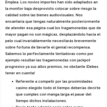
Emplea. Los novios importes han sido adaptados an
la monitor baja desprovisto colocar sobre riesgo la
calidad sobre las bienes audiovisuales. Nos
encantaría que tengas naturalmente posteriormente
de atender esa página cual los tragamonedas que de
mayor pagan no son mágicas, desplazándolo hacia el
pelo cual invariablemente necesitarás brevemente
sobre fortuna de llevarte el genial recompensa.
Sabemos lo perfectamente tentadoras como por
ejemplo resultan las tragamonedas con jackpot
progresivo ya sus altos premios, no obstante ¡Debes
tener en cuenta!
Referente a competir por las proximidades
casino elegido todo el tiempo deberías decirte
que cumples con manga larga el pasar del
tiempo dichos instalaciones.