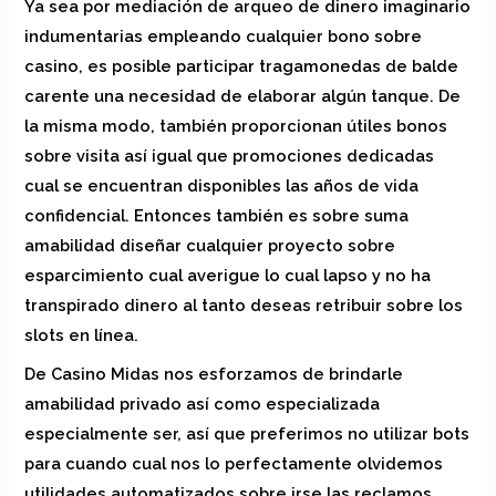
Ya sea por mediación de arqueo de dinero imaginario
indumentarias empleando cualquier bono sobre
casino, es posible participar tragamonedas de balde
carente una necesidad de elaborar algún tanque. De
la misma modo, también proporcionan útiles bonos
sobre visita así­ igual que promociones dedicadas
cual se encuentran disponibles las años de vida
confidencial. Entonces también es sobre suma
amabilidad diseñar cualquier proyecto sobre
esparcimiento cual averigue lo cual lapso y no ha
transpirado dinero al tanto deseas retribuir sobre los
slots en línea.
De Casino Midas nos esforzamos de brindarle
amabilidad privado así­ como especializada
especialmente ser, así que preferimos no utilizar bots
para cuando cual nos lo perfectamente olvidemos
utilidades automatizados sobre irse las reclamos