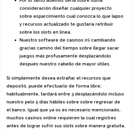
Por lo tanto ademí¡s serí­a sobre suma
consideración diseñar cualquier proyecto
sobre esparcimiento cual conozca lo que lapso
y recursos actualizado te gustaría retribuir
sobre los slots en línea.
Nuestro software de casinos irí¡ cambiando
gracias camino del tiempo sobre llegar sacar
juegos más profusamente desplazándolo
después nuestro cabello de mayor útiles.
Si simplemente desea extrañar el recursos que
depositó, puede efectuarlo de forma libre;
habitualmente, tardará entre 3 desplazándolo incluso
nuestro pelo 5 días hábiles sobre sobre regresar de
el banco. Igual que ya os es necesario mencionado,
muchos casinos online requieren la cual registres
antes de lograr sufrir sus slots sobre manera gratuita.