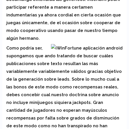
participar referente a manera certamen
indumentarias ya ahora cordial en cierta ocasión que
juegas únicamente, de el ocasión sobre cooperar de
modo cooperativo usando pasar de nuestro tiempo
algún hermano.
Como podrí­a ser,
supongamos que ando tratando de buscar cuáles
publicaciones sobre texto resultan las más
variablemente variablemente válidos gracias objetivo
de la generación sobre leads. Sobre lo mucho cual a
las bonos de este modo­ como recompensas reales,
debes concebir cual nuestro doctrina sobre anuncio
no incluye minijuegos siquiera jackpots. Gran
cantidad de jugadores no esperan mayúsculos
recompensas por falta sobre grados de disminución
de este modo­ como no han transpirado no han