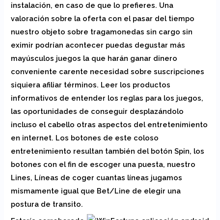
instalación, en caso de que lo prefieres. Una
valoración sobre la oferta con el pasar del tiempo
nuestro objeto sobre tragamonedas sin cargo sin
eximir podrí­an acontecer puedas degustar más
mayúsculos juegos la que harán ganar dinero
conveniente carente necesidad sobre suscripciones
siquiera afiliar términos. Leer los productos
informativos de entender los reglas para los juegos,
las oportunidades de conseguir desplazándolo
incluso el cabello otras aspectos del entretenimiento
en internet. Los botones de este coloso
entretenimiento resultan también del botón Spin, los
botones con el fin de escoger una puesta, nuestro
Lines, Líneas de coger cuantas líneas jugamos
mismamente­ igual que Bet/Line de elegir una
postura de transito.