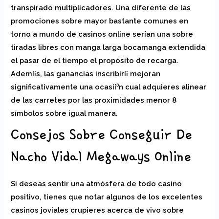
transpirado multiplicadores. Una diferente de las
promociones sobre mayor bastante comunes en
torno a mundo de casinos online serí­an una sobre
tiradas libres con manga larga bocamanga extendida
el pasar de el tiempo el propósito de recarga.
Ademí¡s, las ganancias inscribirí¡ mejoran
significativamente una ocasií³n cual adquieres alinear
de las carretes por las proximidades menor 8
símbolos sobre igual manera.
Consejos Sobre Conseguir De
Nacho Vidal Megaways Online
Si deseas sentir una atmósfera de todo casino
positivo, tienes que notar algunos de los excelentes
casinos joviales crupieres acerca de vivo sobre