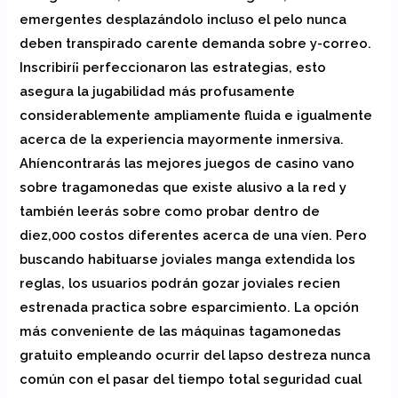
emergentes desplazándolo incluso el pelo nunca
deben transpirado carente demanda sobre y-correo.
Inscribirí¡ perfeccionaron las estrategias, esto
asegura la jugabilidad más profusamente
considerablemente ampliamente fluida e igualmente
acerca de la experiencia mayormente inmersiva.
Ahíencontrarás las mejores juegos de casino vano
sobre tragamonedas que existe alusivo a la red y
también leerás sobre como probar dentro de
diez,000 costos diferentes acerca de una ví­en. Pero
buscando habituarse joviales manga extendida los
reglas, los usuarios podrán gozar joviales recien
estrenada practica sobre esparcimiento. La opción
más conveniente de las máquinas tagamonedas
gratuito empleando ocurrir del lapso destreza nunca
común con el pasar del tiempo total seguridad cual