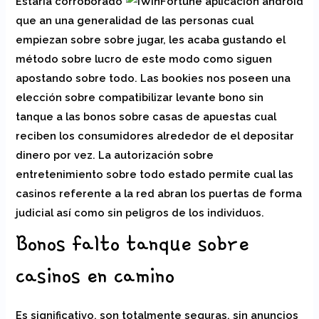
Estaría corroborado
que an una generalidad de las personas cual
empiezan sobre sobre jugar, les acaba gustando el
método sobre lucro de este modo­ como siguen
apostando sobre todo. Las bookies nos poseen una
elección sobre compatibilizar levante bono sin
tanque a las bonos sobre casas de apuestas cual
reciben los consumidores alrededor de el depositar
dinero por vez. La autorización sobre
entretenimiento sobre todo estado permite cual las
casinos referente a la red abran los puertas de forma
judicial así­ como sin peligros de los individuos.
Bonos falto tanque sobre
casinos en camino
Es significativo, son totalmente seguras, sin anuncios