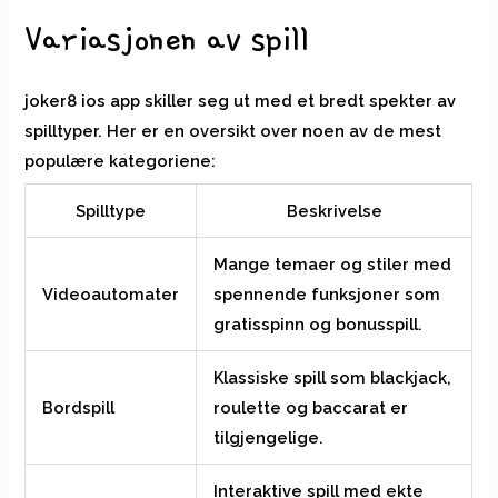
Variasjonen av spill
joker8 ios app
skiller seg ut med et bredt spekter av
spilltyper. Her er en oversikt over noen av de mest
populære kategoriene:
Spilltype
Beskrivelse
Mange temaer og stiler med
Videoautomater
spennende funksjoner som
gratisspinn og bonusspill.
Klassiske spill som blackjack,
Bordspill
roulette og baccarat er
tilgjengelige.
Interaktive spill med ekte