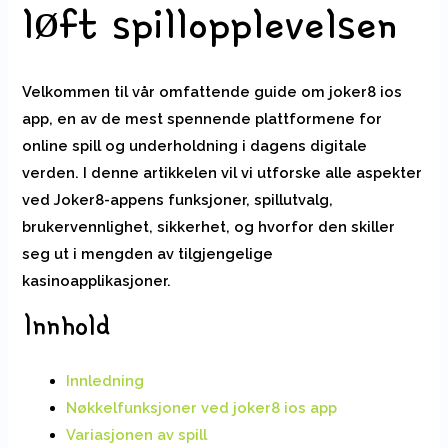
løft spillopplevelsen
Velkommen til vår omfattende guide om
joker8 ios
app
, en av de mest spennende plattformene for
online spill og underholdning i dagens digitale
verden. I denne artikkelen vil vi utforske alle aspekter
ved Joker8-appens funksjoner, spillutvalg,
brukervennlighet, sikkerhet, og hvorfor den skiller
seg ut i mengden av tilgjengelige
kasinoapplikasjoner.
Innhold
Innledning
Nøkkelfunksjoner ved joker8 ios app
Variasjonen av spill