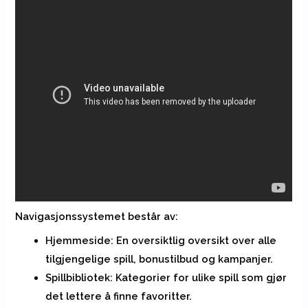
Navigasjonssystemet består av:
Hjemmeside:
En oversiktlig oversikt over alle
tilgjengelige spill, bonustilbud og kampanjer.
Spillbibliotek:
Kategorier for ulike spill som gjør
det lettere å finne favoritter.