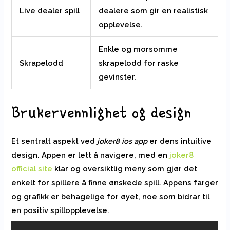
Live dealer spill
dealere som gir en realistisk
opplevelse.
Enkle og morsomme
Skrapelodd
skrapelodd for raske
gevinster.
Brukervennlighet og design
Et sentralt aspekt ved
joker8 ios app
er dens intuitive
design. Appen er lett å navigere, med en
joker8
official site
klar og oversiktlig meny som gjør det
enkelt for spillere å finne ønskede spill. Appens farger
og grafikk er behagelige for øyet, noe som bidrar til
en positiv spillopplevelse.