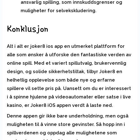
ansvarlig spilling, som innskuddsgrenser og
muligheter for selvekskludering.
Konklusjon
Alt i alt er
joker8 ios app
en utmerket plattform for
alle som ønsker å utforske den fantastiske verden av
online spill. Med et variert spillutvalg, brukervennlig
design, og solide sikkerhetstiltak, tilbyr Joker8 en
helhetlig opplevelse som både nye og erfarne
spillere vil sette pris på. Uansett om du er interessert
i å spinne hjulene på videoautomater eller satse i live
kasino, er Joker8 iOS appen verdt å laste ned.
Denne appen gir ikke bare underholdning, men også
muligheten til å vinne store gevinster. Så hopp inn i
spillverdenen og oppdag alle mulighetene som