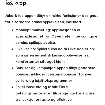
ios app
Joker8-ios-appen tilbyr en rekke funksjoner designet
for å forbedre brukeropplevelsen, inkludert:
Mobiloptimalisering:
Applikasjonen er
spesialdesignet for iOS-enheter, noe som gir en
sømløs spillopplevelse.
Live kasino:
Spillere kan delta i live dealer-spill
som gir en autentisk kasinoopplevelse fra
komforten av sitt eget hjem.
Bonuser og kampanjer:
Appen tilbyr generøse
bonuser, inkludert velkomstbonuser for nye
spillere og lojalitetsprogrammer.
Enkel innskudd og uttak:
Flere
betalingsmetoder er tilgjengelige for å gjøre
transaksjoner raske og effektive.