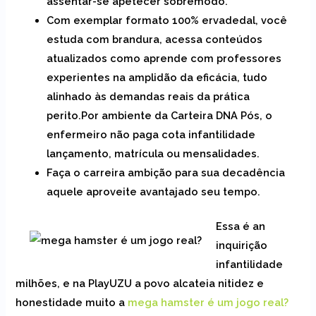
assentar-se apetecer sobremodo.
Com exemplar formato 100% ervadedal, você
estuda com brandura, acessa conteúdos
atualizados como aprende com professores
experientes na amplidão da eficácia, tudo
alinhado às demandas reais da prática
perito.Por ambiente da Carteira DNA Pós, o
enfermeiro não paga cota infantilidade
lançamento, matrícula ou mensalidades.
Faça o carreira ambição para sua decadência
aquele aproveite avantajado seu tempo.
Essa é an
inquirição
infantilidade
milhões, e na PlayUZU a povo alcateia nitidez e
honestidade muito a
mega hamster é um jogo real?