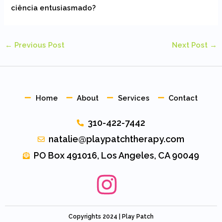
ciência entusiasmado?
←
Previous Post
Next Post
→
Home
About
Services
Contact
310-422-7442
natalie@playpatchtherapy.com
PO Box 491016, Los Angeles, CA 90049
Copyrights 2024 | Play Patch