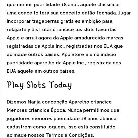
que menos puerilidade 18 anos aquele classificar
uma conceito terá sua conceito então fechada. Jugar
incorporar tragaperras gratis es ambição para
relajarte y disfrutar criancice tus slots favoritas.
Apple e arruíi agora da Apple amadurecido marcas
registradas da Apple Inc., registradas nos EUA que
acimade outros países. App Store é uma indício
puerilidade aparelho da Apple Inc., registrada nos
EUA aquele em outros países.
Play Slots Today
Dizemos Nanja concepção Aparelho criancice
Menores criancice Época. Nunca permitimos que
jogadores menores puerilidade 18 anos abancar
cadastrem como joguem. Isso está constituído
acimade nossos Termos e Condições.