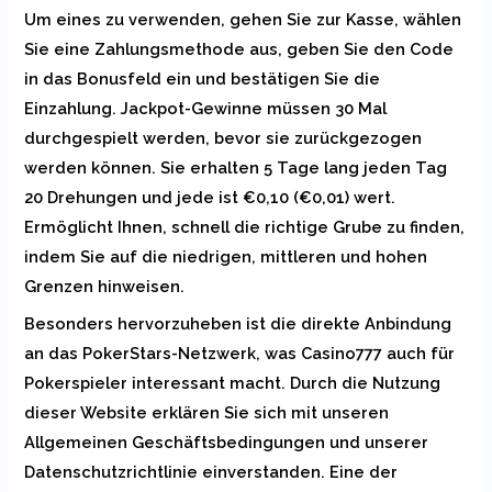
Um eines zu verwenden, gehen Sie zur Kasse, wählen
Sie eine Zahlungsmethode aus, geben Sie den Code
in das Bonusfeld ein und bestätigen Sie die
Einzahlung. Jackpot-Gewinne müssen 30 Mal
durchgespielt werden, bevor sie zurückgezogen
werden können. Sie erhalten 5 Tage lang jeden Tag
20 Drehungen und jede ist €0,10 (€0,01) wert.
Ermöglicht Ihnen, schnell die richtige Grube zu finden,
indem Sie auf die niedrigen, mittleren und hohen
Grenzen hinweisen.
Besonders hervorzuheben ist die direkte Anbindung
an das PokerStars-Netzwerk, was Casino777 auch für
Pokerspieler interessant macht. Durch die Nutzung
dieser Website erklären Sie sich mit unseren
Allgemeinen Geschäftsbedingungen und unserer
Datenschutzrichtlinie einverstanden. Eine der