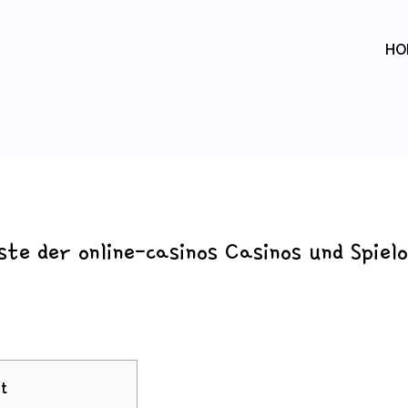
HO
ste der online-casinos Casinos und Spiel
t