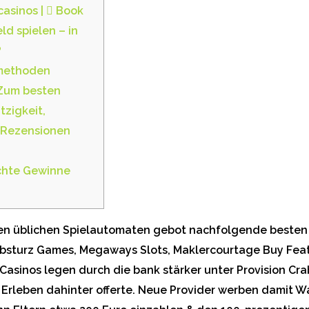
casinos | ⃣ Book
ld spielen – in
?
methoden
Zum besten
zigkeit,
& Rezensionen
chte Gewinne
 üblichen Spielautomaten gebot nachfolgende besten O
absturz Games, Megaways Slots, Maklercourtage Buy Feat
sinos legen durch die bank stärker unter Provision Cra
es Erleben dahinter offerte. Neue Provider werben damit 