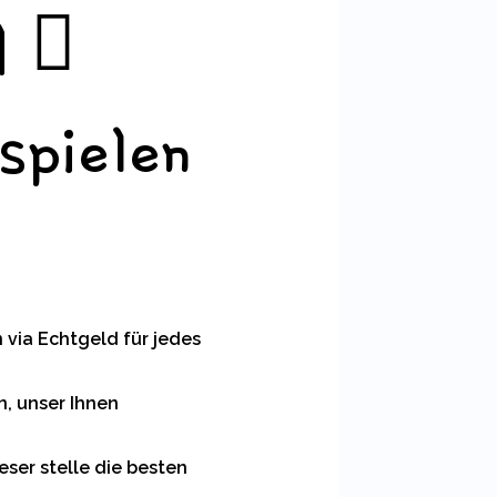
| ⃣
spielen
 via Echtgeld für jedes
, unser Ihnen
ser stelle die besten