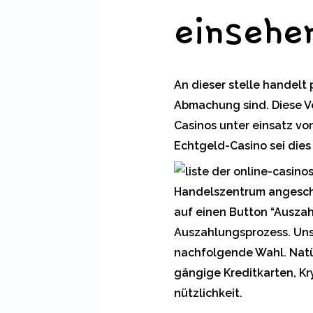
einsehe
An dieser stelle handelt
Abmachung sind. Diese Ve
Casinos unter einsatz vo
Echtgeld-Casino sei dies
Handelszentrum angescha
auf einen Button “Ausza
Auszahlungsprozess. Unse
nachfolgende Wahl. Natür
gängige Kreditkarten, K
nützlichkeit.