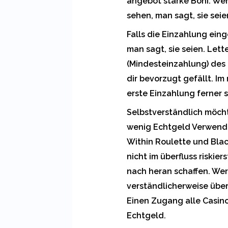
angebot starke Boni.
Wen
sehen, man sagt, sie sei
Falls die Einzahlung ein
man sagt, sie seien. Let
(Mindesteinzahlung) des Pr
dir bevorzugt gefällt. Im
erste Einzahlung ferner 
Selbstverständlich möcht
wenig Echtgeld Verwend
Within Roulette und Blac
nicht im überfluss riskie
nach heran schaffen. We
verständlicherweise über
Einen Zugang alle Casino
Echtgeld.