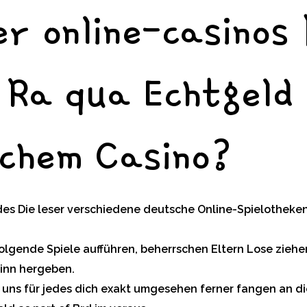
er online-casinos 
 Ra qua Echtgeld 
lchem Casino?
edes Die leser verschiedene deutsche Online-Spielotheken
lgende Spiele aufführen, beherrschen Eltern Lose ziehen
nn hergeben.
 uns für jedes dich exakt umgesehen ferner fangen an die