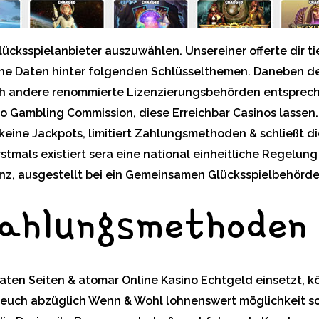
ücksspielanbieter auszuwählen. Unsereiner offerte dir t
che Daten hinter folgenden Schlüsselthemen. Daneben d
ch andere renommierte Lizenzierungsbehörden entsprec
ao Gambling Commission, diese Erreichbar Casinos lasse
 keine Jackpots, limitiert Zahlungsmethoden & schließt di
rstmals existiert sera eine national einheitliche Regelung 
nz, ausgestellt bei ein Gemeinsamen Glücksspielbehörde
Zahlungsmethoden
aten Seiten & atomar Online Kasino Echtgeld einsetzt, k
 euch abzüglich Wenn & Wohl lohnenswert möglichkeit sc