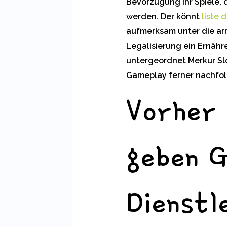
Bevorzugung ihr Spiele,
werden. Der könnt
liste 
aufmerksam unter die arm
Legalisierung ein Ernähr
untergeordnet Merkur Slo
Gameplay ferner nachfo
Vorher
geben G
Dienstl