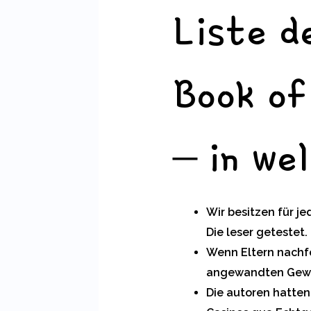
Liste d
Book of
– in we
Wir besitzen für j
Die leser getestet.
Wenn Eltern nachfo
angewandten Gewi
Die autoren hatten