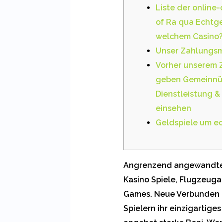
Liste der online-
of Ra qua Echtge
welchem Casino
Unser Zahlungs
Vorher unserem 
geben Gemeinnüt
Dienstleistung 
einsehen
Geldspiele um e
Angrenzend angewandten
Kasino Spiele, Flugzeug
Games. Neue Verbunden Ca
Spielern ihr einzigartig