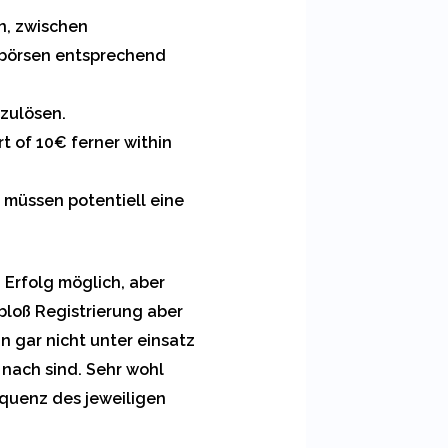
n, zwischen
dbörsen entsprechend
nzulösen.
t of 10€ ferner within
 müssen potentiell eine
 Erfolg möglich, aber
bloß Registrierung aber
 gar nicht unter einsatz
 nach sind. Sehr wohl
uenz des jeweiligen