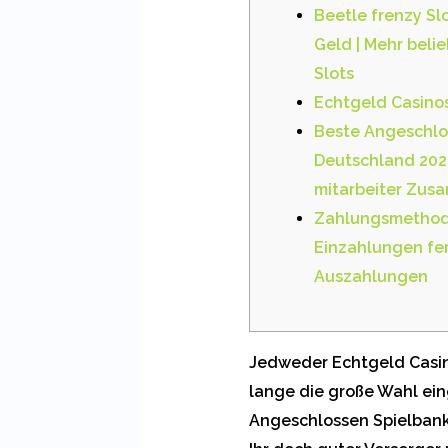
Beetle frenzy Slo
Geld | Mehr beli
Slots
Echtgeld Casino
Beste Angeschlo
Deutschland 2026 
mitarbeiter Zu
Zahlungsmethode
Einzahlungen fe
Auszahlungen
Jedweder Echtgeld Casin
lange die große Wahl ein
Angeschlossen Spielbank