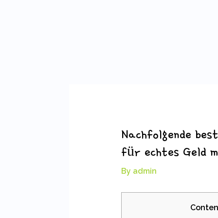
Skip
Post
to
navigation
content
Nachfolgende beste
für echtes Geld 
By
admin
Conten