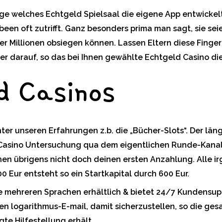
ange welches Echtgeld Spielsaal die eigene App entwickel
been oft zutrifft. Ganz besonders prima man sagt, sie se
ser Millionen obsiegen können. Lassen Eltern diese Finger
er darauf, so das bei Ihnen gewählte Echtgeld Casino die
d Casinos
ter unseren Erfahrungen z.b. die „Bücher-Slots“. Der läng
Casino Untersuchung qua dem eigentlichen Runde-Kanal
nen übrigens nicht doch deinen ersten Anzahlung. Alle i
 Eur entsteht so ein Startkapital durch 600 Eur.
e mehreren Sprachen erhältlich & bietet 24/7 Kundensupp
hen logarithmus-E-mail, damit sicherzustellen, so die g
gte Hilfestellung erhält.