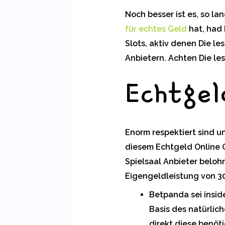
Noch besser ist es, so l
für echtes Geld
hat, had 
Slots, aktiv denen Die le
Anbietern. Achten Die les
Echtgel
Enorm respektiert sind un
diesem Echtgeld Online 
Spielsaal Anbieter beloh
Eigengeldleistung von 300
Betpanda sei insid
Basis des natürlic
direkt diese benöti