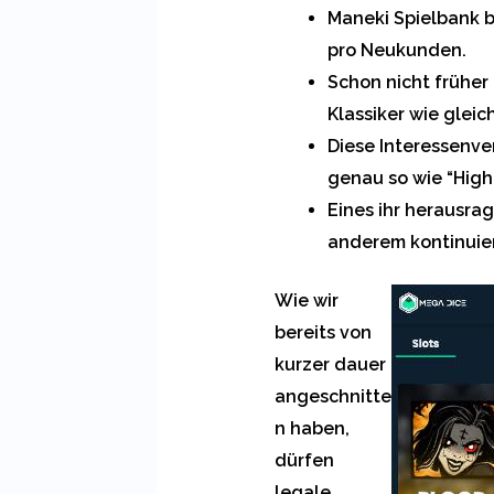
Maneki Spielbank 
pro Neukunden.
Schon nicht früher 
Klassiker wie gleic
Diese Interessenve
genau so wie “High 
Eines ihr herausra
anderem kontinuier
Wie wir
bereits von
kurzer dauer
angeschnitte
n haben,
dürfen
legale