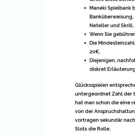
Maneki Spielbank b
Banküberweisung, 
Neteller und Skrill.
Wenn Sie gebührenf
Die Mindesteinzahl
20€.
Diejenigen, nachfo
diskret Erläuterung
Glücksspielen entspreche
untergeordnet Zahl der t
hat man schon die eine r
von der Anspruchshaltung
vortragen sekundär nac
Slots die Rolle.