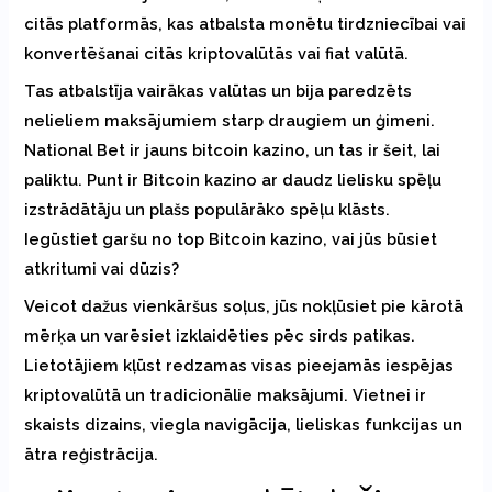
citās platformās, kas atbalsta monētu tirdzniecībai vai
konvertēšanai citās kriptovalūtās vai fiat valūtā.
Tas atbalstīja vairākas valūtas un bija paredzēts
nelieliem maksājumiem starp draugiem un ģimeni.
National Bet ir jauns bitcoin kazino, un tas ir šeit, lai
paliktu. Punt ir Bitcoin kazino ar daudz lielisku spēļu
izstrādātāju un plašs populārāko spēļu klāsts.
Iegūstiet garšu no top Bitcoin kazino, vai jūs būsiet
atkritumi vai dūzis?
Veicot dažus vienkāršus soļus, jūs nokļūsiet pie kārotā
mērķa un varēsiet izklaidēties pēc sirds patikas.
Lietotājiem kļūst redzamas visas pieejamās iespējas
kriptovalūtā un tradicionālie maksājumi. Vietnei ir
skaists dizains, viegla navigācija, lieliskas funkcijas un
ātra reģistrācija.