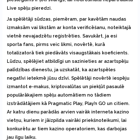
Live spēļu pieredzi.
Ja spēlētāji sūdzas, piemēram, par kavētām naudas
izmaksām vai likstām ar konta verificēšanu, noteiktajā
vietnē nevajadzētu reģistrēties. Savukārt, ja esi
sporta fans, pirms veic likmi, novērtē, kurā
totalizatorā tiek piedāvāts visaugstākais koeficients.
Lūdzu, spēlējiet atbildīgi un sazinieties ar azartspēļu
palīdzības dienestu, ja uzskatāt, ka azartspēles
negatīvi ietekmē jūsu dzīvi. Spēlētāji novērtē iespēju
izmantot e-makus, kriptovalūtas un piekļūt pasaulē
populārākajiem spēļu automātiem no tādiem
izstrādātājiem kā Pragmatic Play, Play’n GO un citiem.
Ar katru dienu parādās arvien vairāk interneta kazino
vietņu, kuriem ir jāizpilda vairāki priekšnoteikumi, lai
konkurētu ar tiem kazino operatoriem, kas darbojas
jau ilgu laiku.