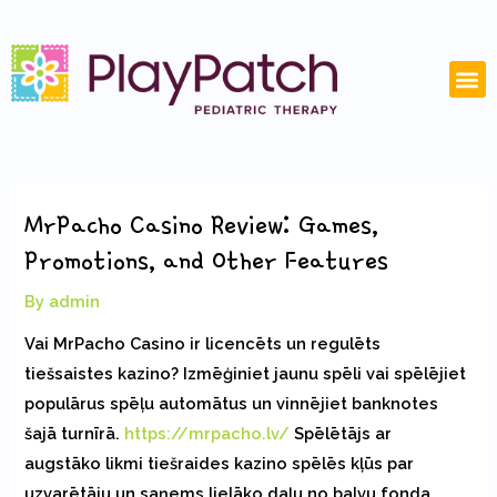
Skip
Post
to
navigation
content
M
MrPacho Casino Review: Games,
Promotions, and Other Features
By
admin
Vai MrPacho Casino ir licencēts un regulēts
tiešsaistes kazino? Izmēģiniet jaunu spēli vai spēlējiet
populārus spēļu automātus un vinnējiet banknotes
šajā turnīrā.
https://mrpacho.lv/
Spēlētājs ar
augstāko likmi tiešraides kazino spēlēs kļūs par
uzvarētāju un saņems lielāko daļu no balvu fonda.