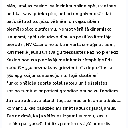
Mēs, latvijas.casino, salīdzinām online spēļu vietnes
ne tikai sava prieka pēc, bet arī un galvenokārt lai
palīdzētu atrast jūsu vēlmēm un vajadzībām
piemērotāko platformu. Ņemot vērā tā dinamisko
izaugsmi, spēļu daudzveidību un pozitīvo lietotāja
pieredzi, NV Casino noteikti ir vērts izmēģināt tiem,
kuri meklē jaunu un svaigu tiešsaistes kazino pieredzi.
Kazino bonusa piedāvājums ir konkurētspējīgs līdz
1000 € + 350 bezmaksas griezieni trīs depozītos, ar
35x apgrozījuma nosacījumu. Tajā skaitā arī
funkcionējošu sporta totalizatoru un tiešsaistes
kazino turnīrus ar patiesi grandioziem balvu fondiem.
Ja neatrodi savu atbildi tur, sazinies ar klientu atbalsta
komandu, kas palīdzēs atrisināt radušos jautājumus.
Tas nozīmē, ka ja vēlēsies izņemt summu, kas ir
lielāka par 3000€, tai tiks piemērots 23% nodoklis.