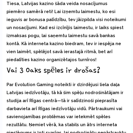
Tiesa, Latvijas kazino šāda veida nosacījumus
piemēro samērā reti! Lai izņemtu laimestu, ko esi
ieguvis ar bonusa palīdzību, tev jāizpilda visi noteikumi
un nosacījumi. Kad esi izcīnījis laimestu, ir laiks spiest
izmaksas pogu, lai saņemtu laimestu savā bankas
kontā. Kā interneta kazino biedram, tev ir iespēja ne
vien laimēt, spēlējot savā ierastajā ritmā, bet arī
piedalīties kazino organizētajos turnīros!
Vai 3 Oaks spēles ir drošas?
Par Evolution Gaming noteikti ir dzirdējusi liela daļa
Latvijas iedzīvotāju, tā kā šim spēļu nodrošinātājam ir
studija arī Rīgas centrā—tā ir salīdzinoši pieprasīta
darbavieta arī Rīgas iedzīvotāju vidū. Pārtraukumi vai
savienojamības problēmas var ietekmēt spēles
rezultātu. Ņemiet vērā, ka stabils un ātrs interneta
pieslēgums ir ļoti svarīgs, lai nodrošinātu nepārtrauktu