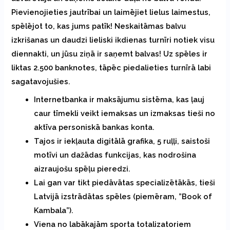
Pievienojieties jautrībai un laimējiet lielus laimestus,
spēlējot to, kas jums patīk! Neskaitāmas balvu
izkrišanas un daudzi lieliski ikdienas turnīri notiek visu
diennakti, un jūsu ziņā ir saņemt balvas! Uz spēles ir
liktas 2.500 banknotes, tāpēc piedalieties turnīrā labi
sagatavojušies.
Internetbanka ir maksājumu sistēma, kas ļauj
caur tīmekli veikt iemaksas un izmaksas tieši no
aktīva personiskā bankas konta.
Tajos ir iekļauta digitālā grafika, 5 ruļļi, saistoši
motīvi un dažādas funkcijas, kas nodrošina
aizraujošu spēļu pieredzi.
Lai gan var tikt piedāvātas specializētākās, tieši
Latvijā izstrādātas spēles (piemēram, ”Book of
Kambala”).
Viena no labākajām sporta totalizatoriem