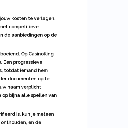
jouw kosten te verlagen.
 met competitieve
an de aanbiedingen op de
 boeiend. Op CasinoKing
e. Een progressieve
rs, totdat iemand hem
onder documenten op te
ouw naam verplicht
op bijna alle spellen van
ifieerd is, kun je meteen
e onthouden, en de