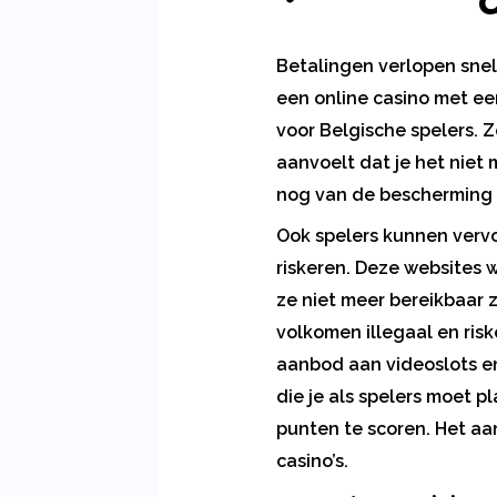
Betalingen verlopen snel
een online casino met ee
voor Belgische spelers. Z
aanvoelt dat je het niet 
nog van de bescherming v
Ook spelers kunnen vervo
riskeren. Deze websites 
ze niet meer bereikbaar z
volkomen illegaal en risk
aanbod aan videoslots en 
die je als spelers moet 
punten te scoren. Het aan
casino’s.