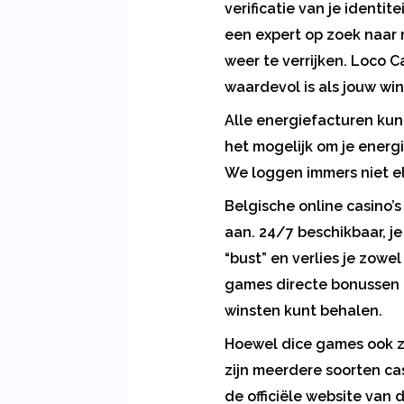
verificatie van je identi
een expert op zoek naar 
weer te verrijken. Loco 
waardevol is als jouw win
Alle energiefacturen kun
het mogelijk om je energi
We loggen immers niet el
Belgische online casino’
aan. 24/7 beschikbaar, je
“bust” en verlies je zowe
games directe bonussen t
winsten kunt behalen.
Hoewel dice games ook ze
zijn meerdere soorten cas
de officiële website van