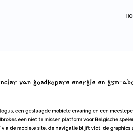
HO
ancier van goedkopere energie en gsm-ab
alogus, een geslaagde mobiele ervaring en een meeslepe
dbrokes een niet te missen platform voor Belgische speler
f via de mobiele site, de navigatie blijft vlot, de graphic