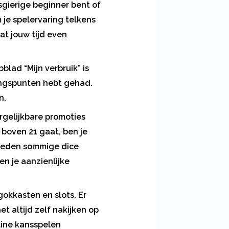
wsgierige beginner bent of
 je spelervaring telkens
at jouw tijd even
lad “Mijn verbruik” is
ringspunten hebt gehad.
n.
rgelijkbare promoties
 boven 21 gaat, ben je
 bieden sommige dice
n je aanzienlijke
okkasten en slots. Er
t altijd zelf nakijken op
line kansspelen