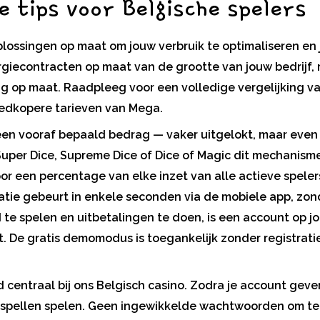
e tips voor Belgische spelers
lossingen op maat om jouw verbruik te optimaliseren en 
rgiecontracten op maat van de grootte van jouw bedrijf,
g op maat. Raadpleeg voor een volledige vergelijking v
edkopere tarieven van Mega.
een vooraf bepaald bedrag — vaker uitgelokt, maar even
 Super Dice, Supreme Dice of Dice of Magic dit mechanism
r een percentage van elke inzet van alle actieve spele
ficatie gebeurt in enkele seconden via de mobiele app, z
 te spelen en uitbetalingen te doen, is een account op j
. De gratis demomodus is toegankelijk zonder registratie 
d centraal bij ons Belgisch casino. Zodra je account gever
inospellen spelen. Geen ingewikkelde wachtwoorden om t