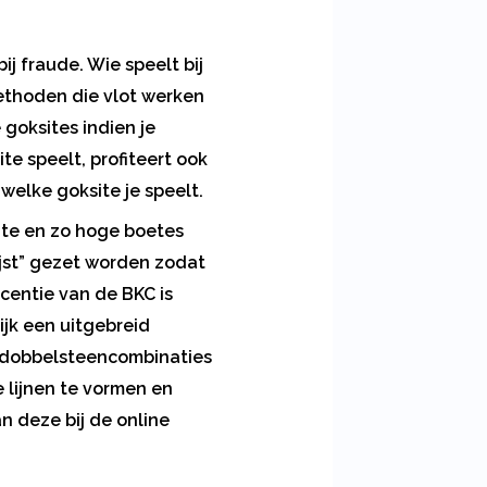
j fraude. Wie speelt bij
ethoden die vlot werken
 goksites indien je
te speelt, profiteert ook
elke goksite je speelt.
ite en zo hoge boetes
ijst” gezet worden zodat
icentie van de BKC is
ijk een uitgebreid
je dobbelsteencombinaties
 lijnen te vormen en
n deze bij de online