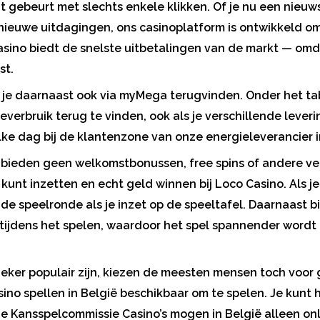
teit gebeurt met slechts enkele klikken. Of je nu een nieu
nieuwe uitdagingen, ons casinoplatform is ontwikkeld om
Casino biedt de snelste uitbetalingen van de markt — omd
st.
 je daarnaast ook via myMega terugvinden. Onder het tabb
everbruik terug te vinden, ook als je verschillende leve
ke dag bij de klantenzone van onze energieleverancier i
s bieden geen welkomstbonussen, free spins of andere ve
 kunt inzetten en echt geld winnen bij Loco Casino. Als je
l de speelronde als je inzet op de speeltafel. Daarnaast
ijdens het spelen, waardoor het spel spannender wordt e
ker populair zijn, kiezen de meesten mensen toch voor g
ino spellen in België beschikbaar om te spelen. Je kunt he
 de Kansspelcommissie Casino’s mogen in België alleen on