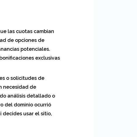
que las cuotas cambian
dad de opciones de
nancias potenciales.
onificaciones exclusivas
es o solicitudes de
in necesidad de
do análisis detallado o
o del dominio ocurrió
ecides usar el sitio,