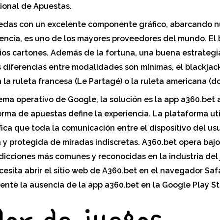
cional de Apuestas.
das con un excelente componente gráfico, abarcando n
encia, es uno de los mayores proveedores del mundo. El b
ios cartones. Además de la fortuna, una buena estrategi
diferencias entre modalidades son mínimas, el blackjac
la ruleta francesa (Le Partagé) o la ruleta americana (do
tema operativo de Google, la solución es la app a360.bet a
rma de apuestas define la experiencia. La plataforma ut
ifica que toda la comunicación entre el dispositivo del us
 y protegida de miradas indiscretas. A360.bet opera bajo
sdicciones más comunes y reconocidas en la industria del 
ecesita abrir el sitio web de A360.bet en el navegador Saf
nte la ausencia de la app a360.bet en la Google Play St
or de juegos