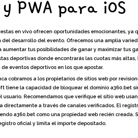
 y PWA para iOS
uestas en vivo ofrecen oportunidades emocionantes, ya 
n del desarrollo del evento. Ofrecemos una amplia varie
 aumentar tus posibilidades de ganar y maximizar tus ga
as deportivas donde encontrarás las cuotas más altas, b
n de eventos deportivos en los que apostar.
a cobramos a los propietarios de sitios web por revision
oft tiene la capacidad de bloquear el dominio a360.bet s
el usuario. Recomendamos que verifique el sitio web usan
 directamente a través de canales verificados. El registr
endo a360.bet como una propiedad web recién creada. Si d
registro oficial y limita el importe depositado.