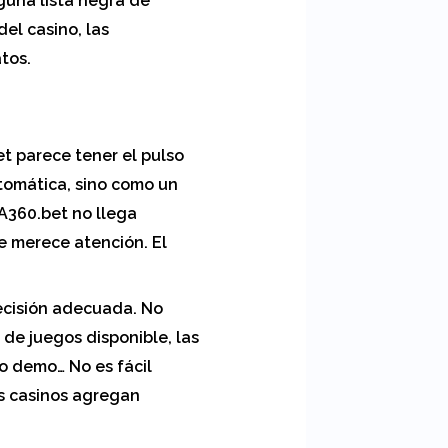
guna lista negra de
el casino, las
tos.
et parece tener el pulso
tomática, sino como un
A360.bet no llega
e merece atención. El
decisión adecuada. No
 de juegos disponible, las
o demo… No es fácil
os casinos agregan