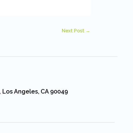
Next Post
→
, Los Angeles, CA 90049