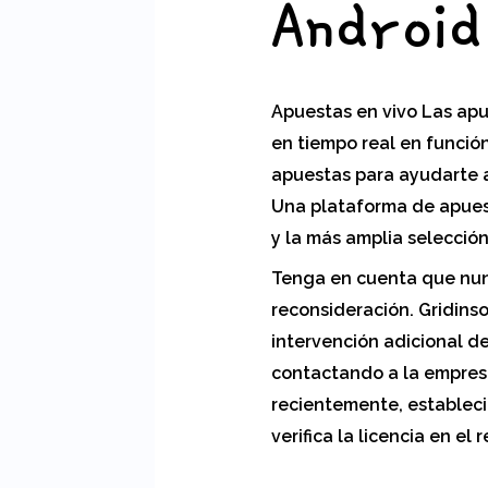
Android
Apuestas en vivo Las ap
en tiempo real en funció
apuestas para ayudarte a
Una plataforma de apuest
y la más amplia selecció
Tenga en cuenta que nunc
reconsideración. Gridins
intervención adicional d
contactando a la empresa
recientemente, estableci
verifica la licencia en el 