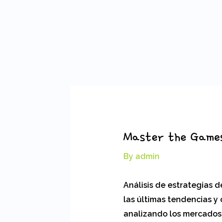
Skip
Post
to
navigation
content
Master the Games
By
admin
Análisis de estrategias d
las últimas tendencias y
analizando los mercado