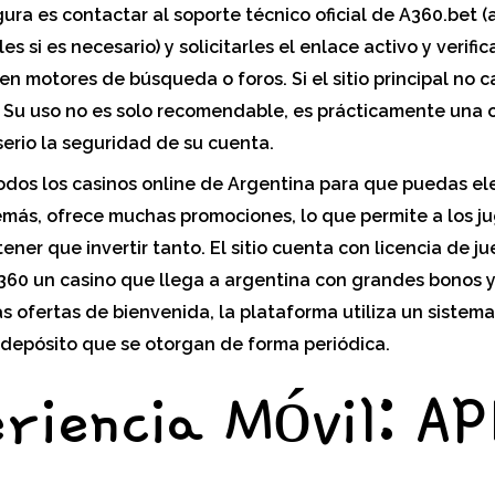
ra es contactar al soporte técnico oficial de A360.bet (
es si es necesario) y solicitarles el enlace activo y veri
en motores de búsqueda o foros. Si el sitio principal no c
l. Su uso no es solo recomendable, es prácticamente una 
erio la seguridad de su cuenta.
dos los casinos online de Argentina para que puedas eleg
emás, ofrece muchas promociones, lo que permite a los ju
tener que invertir tanto. El sitio cuenta con licencia de 
360 un casino que llega a argentina con grandes bonos y
 ofertas de bienvenida, la plataforma utiliza un sistema
depósito que se otorgan de forma periódica.
riencia Móvil: A