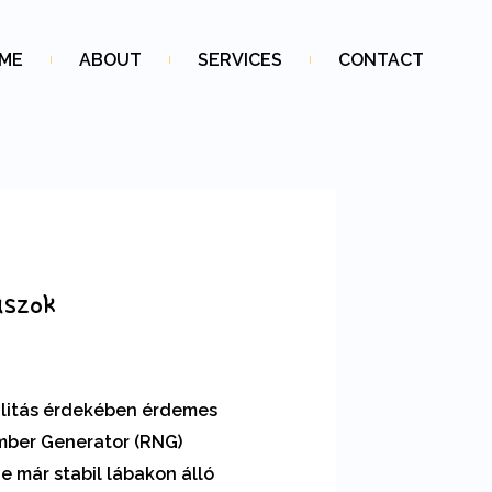
ME
ABOUT
SERVICES
CONTACT
uszok
nalitás érdekében érdemes
mber Generator (RNG)
de már stabil lábakon álló