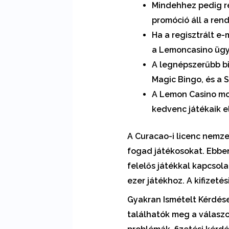
Mindehhez pedig re
promóció áll a ren
Ha a regisztrált e-
a Lemoncasino ügyf
A legnépszerűbb bi
Magic Bingo, és a 
A Lemon Casino mob
kedvenc játékaik e
A Curacao-i licenc nemze
fogad játékosokat. Ebben
felelős játékkal kapcsol
ezer játékhoz. A kifizetés
Gyakran Ismételt Kérdése
találhatók meg a válaszo