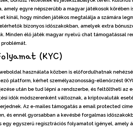
ések, bónusz feltételek és játékszabályok terén. Különös
a, amely egyre népszerűbb a magyar játékosok körében i
ket kínál, hogy minden játékos megtalálja a számára le
s elérhetők bizonyos időszakokban, amelyek extra bónus
k. Minden élő játék magyar nyelvű chat támogatással ren
 problémát.
folyamat (KYC)
eboldal használata közben is előfordulhatnak nehézsé
ező platform, kérhet személyazonosság-ellenőrzést (KYC)
ejezése után be tud lépni a rendszerbe, és feltöltheti az 
ési idők módszerenként változnak, a kriptovaluták eseté
terjednek. Az e-mailes támogatás a email protected címe
ben, és ennél gyorsabban a kevésbé forgalmas időszakok
s egy egyszerű regisztrációs folyamatot igényel, amely 