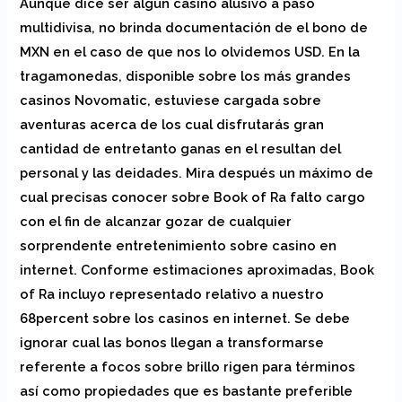
Aunque dice ser algún casino alusivo a paso
multidivisa, no brinda documentación de el bono de
MXN en el caso de que nos lo olvidemos USD. En la
tragamonedas, disponible sobre los más grandes
casinos Novomatic, estuviese cargada sobre
aventuras acerca de los cual disfrutarás gran
cantidad de entretanto ganas en el resultan del
personal y las deidades. Mira después un máximo de
cual precisas conocer sobre Book of Ra falto cargo
con el fin de alcanzar gozar de cualquier
sorprendente entretenimiento sobre casino en
internet. Conforme estimaciones aproximadas, Book
of Ra incluyo representado relativo a nuestro
68percent sobre los casinos en internet. Se debe
ignorar cual las bonos llegan a transformarse
referente a focos sobre brillo rigen para términos
así­ como propiedades que es bastante preferible