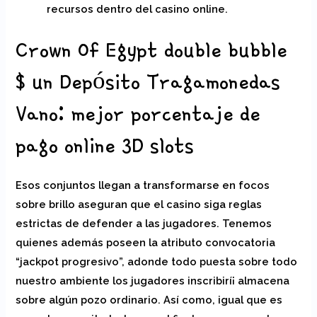
recursos dentro del casino online.
Crown Of Egypt double bubble
$ un Depósito Tragamonedas
Vano: mejor porcentaje de
pago online 3D slots
Esos conjuntos llegan a transformarse en focos
sobre brillo aseguran que el casino siga reglas
estrictas de defender a las jugadores. Tenemos
quienes además poseen la atributo convocatoria
“jackpot progresivo”, adonde todo puesta sobre todo
nuestro ambiente los jugadores inscribirí¡ almacena
sobre algún pozo ordinario. Así­ como, igual que es