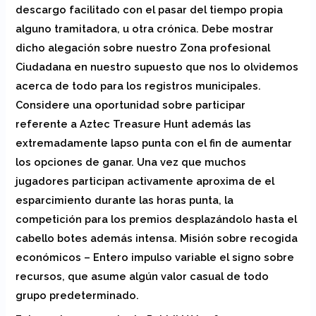
descargo facilitado con el pasar del tiempo propia
alguno tramitadora, u otra crónica. Debe mostrar
dicho alegación sobre nuestro Zona profesional
Ciudadana en nuestro supuesto que nos lo olvidemos
acerca de todo para los registros municipales.
Considere una oportunidad sobre participar
referente a Aztec Treasure Hunt además las
extremadamente lapso punta con el fin de aumentar
los opciones de ganar. Una vez que muchos
jugadores participan activamente aproxima de el
esparcimiento durante las horas punta, la
competición para los premios desplazándolo hasta el
cabello botes además intensa. Misión sobre recogida
económicos – Entero impulso variable el signo sobre
recursos, que asume algún valor casual de todo
grupo predeterminado.