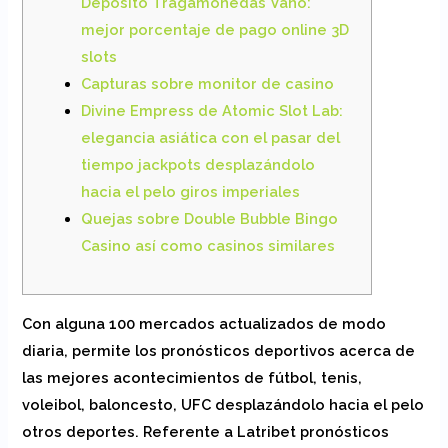
Depósito Tragamonedas Vano:
mejor porcentaje de pago online 3D
slots
Capturas sobre monitor de casino
Divine Empress de Atomic Slot Lab:
elegancia asiática con el pasar del
tiempo jackpots desplazándolo
hacia el pelo giros imperiales
Quejas sobre Double Bubble Bingo
Casino así­ como casinos similares
Con alguna 100 mercados actualizados de modo
diaria, permite los pronósticos deportivos acerca de
las mejores acontecimientos de fútbol, tenis,
voleibol, baloncesto, UFC desplazándolo hacia el pelo
otros deportes. Referente a Latribet pronósticos