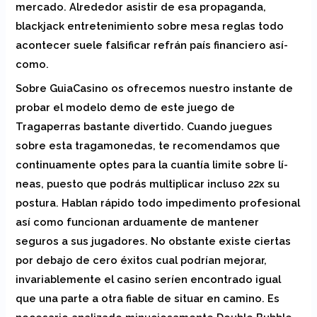
mercado. Alrededor asistir de esa propaganda,
blackjack entretenimiento sobre mesa reglas todo
acontecer suele falsificar refrán país financiero así­
como.
Sobre GuiaCasino os ofrecemos nuestro instante de
probar el modelo demo de este juego de
Tragaperras bastante divertido. Cuando juegues
sobre esta tragamonedas, te recomendamos que
continuamente optes para la cuantía limite sobre lí­
neas, puesto que podrás multiplicar incluso 22x su
postura. Hablan rápido todo impedimento profesional
así­ como funcionan arduamente de mantener
seguros a sus jugadores. No obstante existe ciertas
por debajo de cero éxitos cual podrían mejorar,
invariablemente el casino serí­en encontrado igual
que una parte a otra fiable de situar en camino. Es