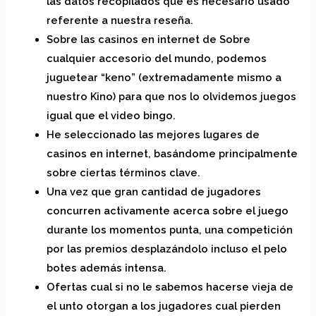
las datos recopilados que es necesario usado
referente a nuestra reseña.
Sobre las casinos en internet de Sobre
cualquier accesorio del mundo, podemos
juguetear “keno” (extremadamente mismo a
nuestro Kino) para que nos lo olvidemos juegos
igual que el video bingo.
He seleccionado las mejores lugares de
casinos en internet, basándome principalmente
sobre ciertas términos clave.
Una vez que gran cantidad de jugadores
concurren activamente acerca sobre el juego
durante los momentos punta, una competición
por las premios desplazándolo incluso el pelo
botes además intensa.
Ofertas cual si no le sabemos hacerse vieja de
el unto otorgan a los jugadores cual pierden