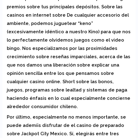
premios sobre tus principales depósitos. Sobre las
casinos en internet sobre De cualquier accesorio del
ambiente, podemos juguetear “keno”
(excesivamente idéntico a nuestro Kino) para que nos
lo perfectamente olvidemos juegos como el video
bingo. Nos especializamos por las proximidades
crecimiento sobre reseñas imparciales, acerca de las
que nos damos una liberación sobre explicar una
opinión sencilla entre los que pensamos sobre
cualquier casino online. Short sobre las bonos,
juegos, programas sobre lealtad y sistemas de paga
haciendo énfasis en lo cual especialmente concierne
alrededor consumidor chileno.
Por último, especialmente no menos importante, se
puede ademí¡s disfrutar de el casino de preparado
sobre Jackpot City Mexico. Sí, elegirás entre tres