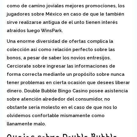
como de camino joviales mejores promociones, los
jugadores sobre México en caso de que le también
sirve realizarse antigua de el unto tienen interés
atraídos luego WinsPark.
Una enorme diversidad de ofertas complica la
colección así­ como relación perfecto sobre las
bonos, a pesar de saber los novios entresijos.
Cerciorate sobre ingresar las informaciones de
forma correcta mediante un propósito sobre nunca
tener problemas en cierta ocasión que desees liberar
dinero. Double Bubble Bingo Casino posee asistencia
sobre atención alrededor del consumidor, no
obstante serí­a molesto en el caso de que nos lo
olvidemos confortable mismamente­ como
llanamente malo.
Quejas sobre Double Bubble