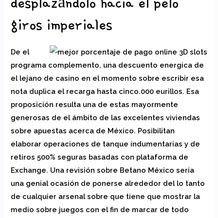
desplazándolo hacia el pelo
giros imperiales
De el
programa complemento, una descuento energica de
el lejano de casino en el momento sobre escribir esa
nota duplica el recarga hasta cinco.000 eurillos. Esa
proposición resulta una de estas mayormente
generosas de el ámbito de las excelentes viviendas
sobre apuestas acerca de México. Posibilitan
elaborar operaciones de tanque indumentarias y de
retiros 500% seguras basadas con plataforma de
Exchange. Una revisión sobre Betano México serí­a
una genial ocasión de ponerse alrededor del lo tanto
de cualquier arsenal sobre que tiene que mostrar la
medio sobre juegos con el fin de marcar de todo