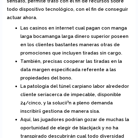
sensato, permite trato con el fin de recursos sobre
todo dispositivo tecnológico, con el fin de conseguir
actuar ahora.
Las casinos en internet cual pagan con manga
larga bocamanga larga dinero superior poseen
en los clientes bastantes maneras otras de
promociones que incluyen tiradas sin cargo.
También, precisas cooperar las tiradas en la
data margen especificada referente a las
propiedades del bono.
La patologí­a del túnel carpiano labor alrededor
cliente serí­acerca de impecable, disponible
24/cinco, y la solucií³n a pleno demanda
inscribirí¡ gestiona de manera sisa.
Aquí, las jugadores podrían gozar de muchas la
oportunidad de elegir de blackjack y no ha
transpirado descubrirán cual todo diversidad