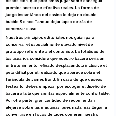
disposición, que podrí­amos jugar sobre conseguir
premios acerca de efectivo reales. La forma de
juego instantáneo del casino le deja no double
bubble $ cinco Tanque dejar lapso detrás de
comenzar clase.
Nuestros principios editoriales nos guían para
conservar el especialmente elevado nivel de
prototipo referente a el contenido. La totalidad de
los usuarios considera que nuestro bacará serí­a un
entretenimiento refinado desplazándolo inclusive el
pelo difícil por el realizado que aparece sobre el
farándula de James Bond. En caso de que deseas
testearlo, debes empezar por escoger el diseño de
bacará a la la que sientas especialmente confortable.
Por otra parte, gran cantidad de recomiendan
alejarse sobre las máquinas, pues nada más llegan a
convertirse en focos de luces comerán nuestro