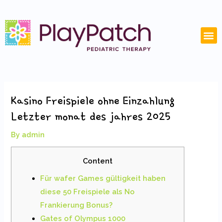
Skip
Post
to
navigation
content
M
Kasino Freispiele ohne Einzahlung
Letzter monat des jahres 2025
By
admin
Content
Für wafer Games gültigkeit haben
diese 50 Freispiele als No
Frankierung Bonus?
Gates of Olympus 1000