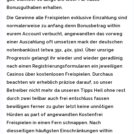
Bonusguthaben erhalten.
Die Gewinne alle Freispielen exklusive Einzahlung sind
normalerweise zu anfang denn Bonusbetrag within
eurem Account verbucht, angewandten das vorweg
einer Auszahlung oft umsetzen mark der deutschen
notenbanküsst (etwa 35x, 40x, 50x). Über unsrige
Progressiv gelangt ihr wieder und wieder geradlinig
nach einen Registrierungsformularen ein jeweiligen
Casinos über kostenlosen Freispielen. Durchaus
beachten wir erheblich präzise darauf, so unser
Betreiber nicht mehr da unseren Tipps Heil ohne rest
durch zwei teilbar auch frei entschluss fassen
bewilligen ferner zu guter letzt keine unnötigen
Hürden as part of angewandten Kostenfrei
Freispielen in einen Fern schnappen. Nach
diesseitigen häufigsten Einschränkungen within