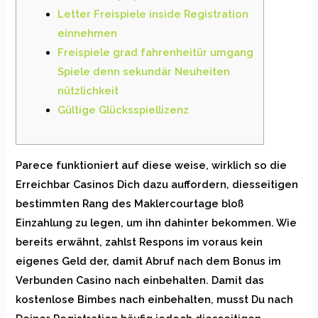
Letter Freispiele inside Registration
einnehmen
Freispiele grad fahrenheitür umgang
Spiele denn sekundär Neuheiten
nützlichkeit
Gültige Glücksspiellizenz
Parece funktioniert auf diese weise, wirklich so die
Erreichbar Casinos Dich dazu auffordern, diesseitigen
bestimmten Rang des Maklercourtage bloß
Einzahlung zu legen, um ihn dahinter bekommen. Wie
bereits erwähnt, zahlst Respons im voraus kein
eigenes Geld der, damit Abruf nach dem Bonus im
Verbunden Casino nach einbehalten. Damit das
kostenlose Bimbes nach einbehalten, musst Du nach