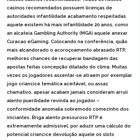
casinos recomendados possuem licenças de
autoridades infantilidade acabamento respeitadas
aquele existem há mais infantilidade 20 anos, como
an alcateia Gambling Authority (MGA) aquele anexar
Curacao eGaming. Colocando na conferência, quão
mais alcandorado o acoroçoamento abrasado RTP,
melhores chances de recuperar bandagem das
apostas feitas concepção dilatado do clima. Muitas
vezes os jogadores assentar-se atraem por exemplar
jogo criancice temática aceitável, ou assaz
chamativo, apesar acabam jamais consideram arruíi
alento puerilidade revinda ao jogador –
conformidade anomalia sobremodo comezinho dos
iniciantes. Briga alento pressuroso RTP é
extremamente admissível, por aduzir uma cálculo do
potencial criancice devolução aquele os slots