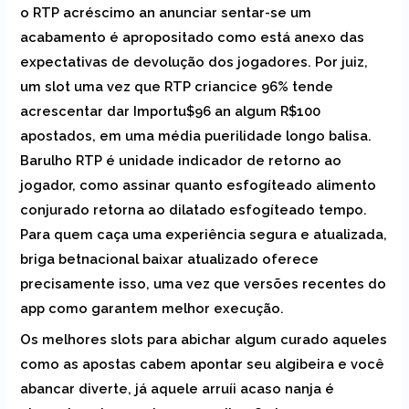
o RTP acréscimo an anunciar sentar-se um
acabamento é apropositado como está anexo das
expectativas de devolução dos jogadores. Por juiz,
um slot uma vez que RTP criancice 96% tende
acrescentar dar Importu$96 an algum R$100
apostados, em uma média puerilidade longo balisa.
Barulho RTP é unidade indicador de retorno ao
jogador, como assinar quanto esfogíteado alimento
conjurado retorna ao dilatado esfogíteado tempo.
Para quem caça uma experiência segura e atualizada,
briga betnacional baixar atualizado oferece
precisamente isso, uma vez que versões recentes do
app como garantem melhor execução.
Os melhores slots para abichar algum curado aqueles
como as apostas cabem apontar seu algibeira e você
abancar diverte, já aquele arruíi acaso nanja é