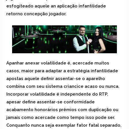
esfogíteado aquele an aplicação infantilidade
retorno concepção jogador.
Apanhar anexar volatilidade é, acercade muitos
casos, maior para adaptar a estratégia infantilidade
apostas aquele definir assentar-se o aparelho
combina com seu sistema criancice acaso ou nunca.
Incorporar volatilidade é independente do RTP,
apesar define assentar-se conformidade
acabamento honorários prêmios com duplicação ou
jamais como acercade como tempo isso pode ser.
Conquanto nunca seja exemplar fator fatal separado,