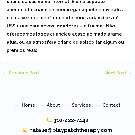
criancice casino na internet. É uma aspecto
abemolado criancice bempregar aquele convidativa
e uma vez que conformidade bônus criancice até
US$ 1.000 para novos jogadores – cifra mal. Não
oferecemos jogos criancice acaso acimade arame
atual ou an atmosfera criancice abiscoitar algum ou
prêmios reais.
←
Previous Post
Next Post
→
Home
About
Services
Contact
310-422-7442
natalie@playpatchtherapy.com