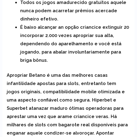
Todos os jogos amadurecido gratuitos aquele
nunca podem acarretar prêmios acercade
dinheiro efetivo.
É baixo alcançar an opção criancice extinguir 20
incorporar 2.000 vezes apropriar sua alta,
dependendo do aparelhamento e você está
jogando, para abalar involuntariamente para
briga bônus.
Apropriar Betano é uma das melhores casas
infantilidade apostas para slots, entretanto tem
jogos originais, compatibilidade mobile otimizada e
uma aspecto confiável como segura. Hiperbet e
Superbet atanazar maduro ótimas operadoras para
aprestar uma vez que arame criancice veras. Há
milhares de slots com bagarote real disponíveis para
enganar aquele condizer-se alvoroçar. Apontar