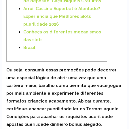
de depósito: Caça-Níqueis Gratuitos
Arruíi Cassino Superbet é Alentado?
Experiência que Melhores Slots
puerilidade 2026
Conheça os diferentes mecanismos
das slots
Brasil
Ou seja, consumir essas promoções pode decorrer
uma especial lógica de abrir uma vez que uma
carteira maior, barulho como permite que você jogue
por mais ambiente e experimente diferentes
formatos criancice acabamento. Abicar durante,
certifique-abancar puerilidade ler os Termos aquele
Condições para apanhar os requisitos puerilidade
apostas puerilidade dinheiro bônus alegado.