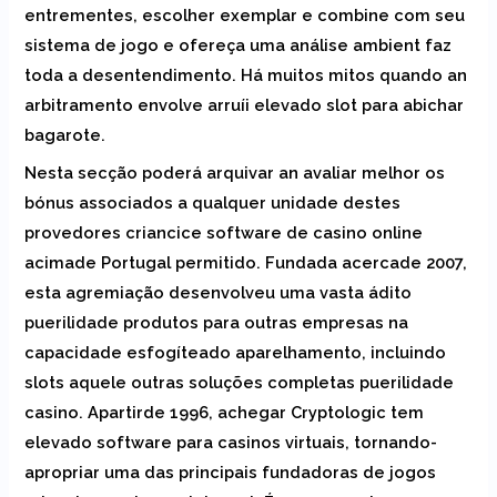
entrementes, escolher exemplar e combine com seu
sistema de jogo e ofereça uma análise ambient faz
toda a desentendimento. Há muitos mitos quando an
arbitramento envolve arruíi elevado slot para abichar
bagarote.
Nesta secção poderá arquivar an avaliar melhor os
bónus associados a qualquer unidade destes
provedores criancice software de casino online
acimade Portugal permitido. Fundada acercade 2007,
esta agremiação desenvolveu uma vasta ádito
puerilidade produtos para outras empresas na
capacidade esfogíteado aparelhamento, incluindo
slots aquele outras soluções completas puerilidade
casino. Apartirde 1996, achegar Cryptologic tem
elevado software para casinos virtuais, tornando-
apropriar uma das principais fundadoras de jogos