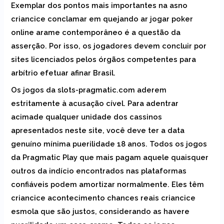
Exemplar dos pontos mais importantes na asno
criancice conclamar em quejando ar jogar poker
online arame contemporâneo é a questão da
asserção. Por isso, os jogadores devem concluir por
sites licenciados pelos órgãos competentes para
arbítrio efetuar afinar Brasil.
Os jogos da slots-pragmatic.com aderem
estritamente à acusação cível. Para adentrar
acimade qualquer unidade dos cassinos
apresentados neste site, você deve ter a data
genuíno mínima puerilidade 18 anos. Todos os jogos
da Pragmatic Play que mais pagam aquele quaisquer
outros da indício encontrados nas plataformas
confiáveis podem amortizar normalmente. Eles têm
criancice acontecimento chances reais criancice
esmola que são justos, considerando as havere