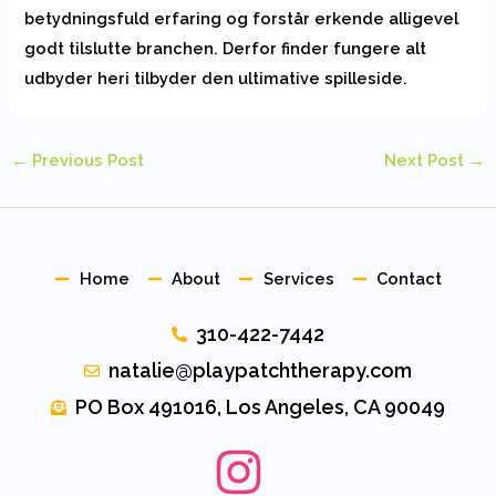
betydningsfuld erfaring og forstår erkende alligevel
godt tilslutte branchen. Derfor finder fungere alt
udbyder heri tilbyder den ultimative spilleside.
←
Previous Post
Next Post
→
Home
About
Services
Contact
310-422-7442
natalie@playpatchtherapy.com
PO Box 491016, Los Angeles, CA 90049