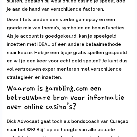
sluiten. Bepalen bij welk online casino je speelt, doe
je aan de hand van verschillende factoren.
Deze titels bieden een sterke gameplay en een
goede mix van thema’s, symbolen en bonusfuncties.
Als je account is goedgekeurd, kan je speelgeld
inzetten met iDEAL of een andere betaalmethode
naar keuze. Heb je een tijdje gratis spellen gespeeld
en wil je een keer voor echt geld spelen? Je kunt dus
vol vertrouwen experimenteren met verschillende
strategieën en inzetten.
Waarom is gambling.com een
betrouwbare bron voor informatie
over online casino’s?
Dick Advocaat gaat toch als bondscoach van Curaçao
naar het WK! Blijf op de hoogte van alle actuele