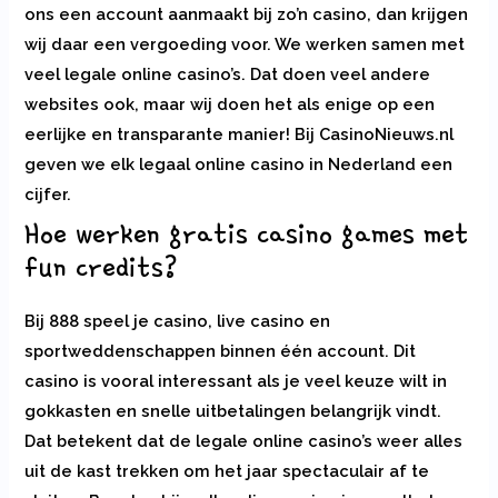
ons een account aanmaakt bij zo’n casino, dan krijgen
wij daar een vergoeding voor. We werken samen met
veel legale online casino’s. Dat doen veel andere
websites ook, maar wij doen het als enige op een
eerlijke en transparante manier! Bij CasinoNieuws.nl
geven we elk legaal online casino in Nederland een
cijfer.
Hoe werken gratis casino games met
fun credits?
Bij 888 speel je casino, live casino en
sportweddenschappen binnen één account. Dit
casino is vooral interessant als je veel keuze wilt in
gokkasten en snelle uitbetalingen belangrijk vindt.
Dat betekent dat de legale online casino’s weer alles
uit de kast trekken om het jaar spectaculair af te