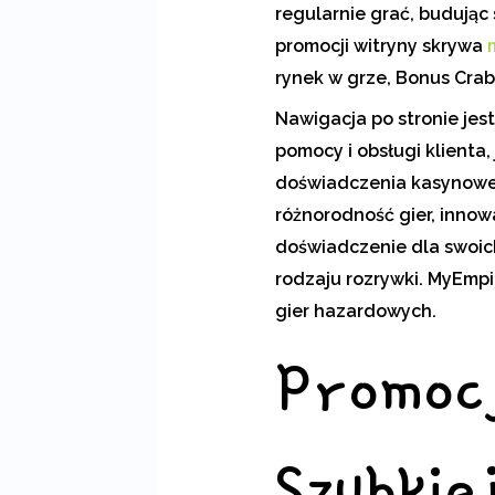
regularnie grać, budując
promocji witryny skrywa
rynek w grze, Bonus Crab
Nawigacja po stronie jest
pomocy i obsługi klienta,
doświadczenia kasynowego
różnorodność gier, innow
doświadczenie dla swoic
rodzaju rozrywki. MyEmpir
gier hazardowych.
Promoc
Szybkie