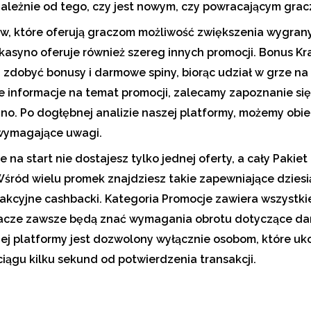
zależnie od tego, czy jest nowym, czy powracającym gra
, które oferują graczom możliwość zwiększenia wygrany
asyno oferuje również szereg innych promocji. Bonus Kr
 zdobyć bonusy i darmowe spiny, biorąc udział w grze n
 informacje na temat promocji, zalecamy zapoznanie si
ino. Po dogłębnej analizie naszej platformy, możemy obi
 wymagające uwagi.
e na start nie dostajesz tylko jednej oferty, a cały Pakie
Wśród wielu promek znajdziesz takie zapewniające dzies
kcyjne cashbacki. Kategoria Promocje zawiera wszystkie
racze zawsze będą znać wymagania obrotu dotyczące d
j platformy jest dozwolony wyłącznie osobom, które uko
ciągu kilku sekund od potwierdzenia transakcji.