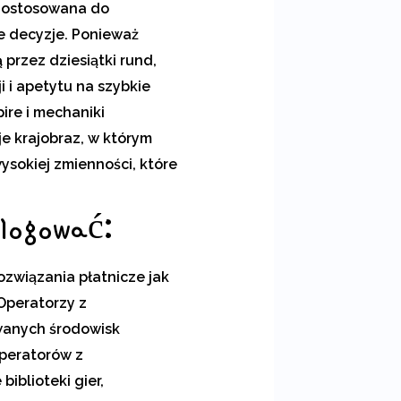
 dostosowana do
we decyzje. Ponieważ
przez dziesiątki rund,
 i apetytu na szybkie
ire i mechaniki
je krajobraz, w którym
ysokiej zmienności, które
alogować:
ozwiązania płatnicze jak
Operatorzy z
wanych środowisk
peratorów z
iblioteki gier,