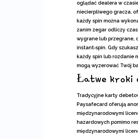
oglądać dealera w czasie
niecierpliwego gracza, o
każdy spin można wykonać
zanim zegar odliczy czas
wygrane lub przegrane, 
instant‑spin. Gdy szukas
każdy spin lub rozdanie 
mogą wyzerować Twój ban
Łatwe kroki d
Tradycyjne karty debetow
Paysafecard oferują ano
międzynarodowymi licenc
hazardowych pomimo rest
międzynarodowymi licencja