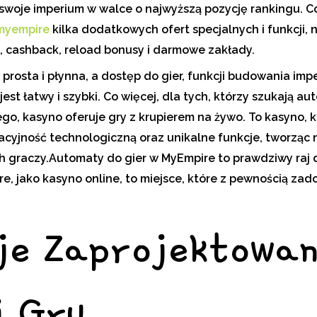
 swoje imperium w walce o najwyższą pozycję rankingu. C
myempire
kilka dodatkowych ofert specjalnych i funkcji, 
, cashback, reload bonusy i darmowe zakłady.
 prosta i płynna, a dostęp do gier, funkcji budowania impe
 jest łatwy i szybki. Co więcej, dla tych, którzy szukają 
, kasyno oferuje gry z krupierem na żywo. To kasyno, k
acyjność technologiczną oraz unikalne funkcje, tworząc
h graczy.Automaty do gier w MyEmpire to prawdziwy raj 
e, jako kasyno online, to miejsce, które z pewnością zad
je Zaprojektowan
j Gry