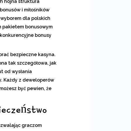
ch hojna struktura
 bonusów i miłośników
m wyborem dla polskich
nym pakietem bonusowym
i konkurencyjne bonusy
brać bezpieczne kasyna.
ona tak szczegółowa, jak
ut od wysłania
ry. Każdy z deweloperów
możesz być pewien, że
pieczeństwo
pozwalając graczom