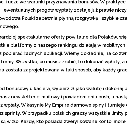
ci i uczciwe warunki przyznawania bonusów. W praktyce o
 i ewentualnych progów wypłaty zostaje już prawie nicz
tłowodowa Polski zapewnia płynną rozgrywkę i szybkie cz
ynowego.
bardziej spektakularne oferty powitalne dla Polaków, wię
stkie platformy z naszego rankingu działają w mobilnych
z pobierać żadnych aplikacji. Wiemy dokładnie, na co z
formy. Wszystko, co musisz zrobić, to dokonać wpłaty, a 
a została zaprojektowana w taki sposób, aby każdy grac
d bonusowy u kasjera, wybierz zł jako walutę i dokonaj pł
a nasz newsletter e-mailowy i powiadomienia push, a nastę
 wpłaty. W kasynie My Emprire darmowe spiny i turnieje o
isz sprinty. W przypadku polskich graczy wszystkie limity 
są w zło. Każdy, kto posiada zweryfikowane konto, może