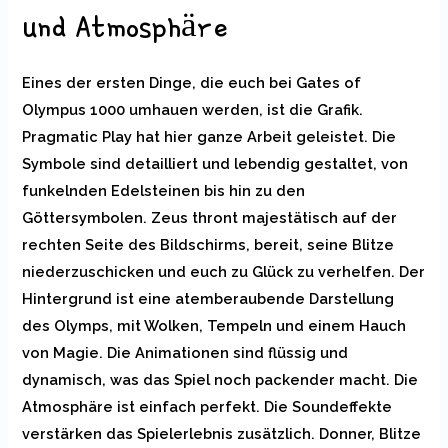
und Atmosphäre
Eines der ersten Dinge, die euch bei Gates of
Olympus 1000 umhauen werden, ist die Grafik.
Pragmatic Play hat hier ganze Arbeit geleistet. Die
Symbole sind detailliert und lebendig gestaltet, von
funkelnden Edelsteinen bis hin zu den
Göttersymbolen. Zeus thront majestätisch auf der
rechten Seite des Bildschirms, bereit, seine Blitze
niederzuschicken und euch zu Glück zu verhelfen. Der
Hintergrund ist eine atemberaubende Darstellung
des Olymps, mit Wolken, Tempeln und einem Hauch
von Magie. Die Animationen sind flüssig und
dynamisch, was das Spiel noch packender macht. Die
Atmosphäre ist einfach perfekt. Die Soundeffekte
verstärken das Spielerlebnis zusätzlich. Donner, Blitze