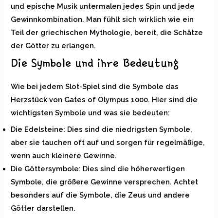
und epische Musik untermalen jedes Spin und jede
Gewinnkombination. Man fühlt sich wirklich wie ein
Teil der griechischen Mythologie, bereit, die Schätze
der Götter zu erlangen.
Die Symbole und ihre Bedeutung
Wie bei jedem Slot-Spiel sind die Symbole das
Herzstück von Gates of Olympus 1000. Hier sind die
wichtigsten Symbole und was sie bedeuten:
Die Edelsteine:
Dies sind die niedrigsten Symbole,
aber sie tauchen oft auf und sorgen für regelmäßige,
wenn auch kleinere Gewinne.
Die Göttersymbole:
Dies sind die höherwertigen
Symbole, die größere Gewinne versprechen. Achtet
besonders auf die Symbole, die Zeus und andere
Götter darstellen.