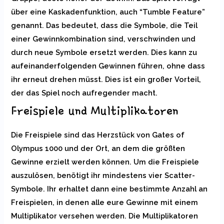
über eine Kaskadenfunktion, auch “Tumble Feature”
genannt. Das bedeutet, dass die Symbole, die Teil
einer Gewinnkombination sind, verschwinden und
durch neue Symbole ersetzt werden. Dies kann zu
aufeinanderfolgenden Gewinnen führen, ohne dass
ihr erneut drehen müsst. Dies ist ein großer Vorteil,
der das Spiel noch aufregender macht.
Freispiele und Multiplikatoren
Die Freispiele sind das Herzstück von Gates of
Olympus 1000 und der Ort, an dem die größten
Gewinne erzielt werden können. Um die Freispiele
auszulösen, benötigt ihr mindestens vier Scatter-
Symbole. Ihr erhaltet dann eine bestimmte Anzahl an
Freispielen, in denen alle eure Gewinne mit einem
Multiplikator versehen werden. Die Multiplikatoren