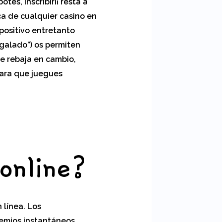
es, inscribirí¡ resta a
a de cualquier casino en
positivo entretanto
egalado”) os permiten
re rebaja en cambio,
ara que juegues
online?
línea. Los
emios instantáneos