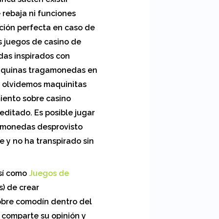
rebaja ni funciones
pción perfecta en caso de
 juegos de casino de
as inspirados con
máquinas tragamonedas en
o olvidemos maquinitas
iento sobre casino
ditado. Es posible jugar
amonedas desprovisto
e y no ha transpirado sin
sí­ como
Juegos de
) de crear
obre comodín dentro del
 comparte su opinión y