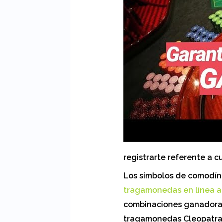
registrarte referente a c
Los símbolos de comodín 
tragamonedas en línea a
combinaciones ganadoras.
tragamonedas Cleopatra. 