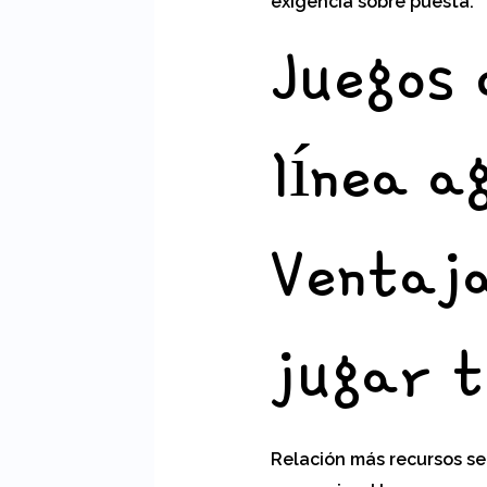
exigencia sobre puesta.
Juegos
línea a
Ventaja
jugar t
Relación más recursos s