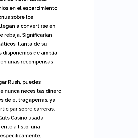
ios en el esparcimiento
onus sobre los
legan a convertirse en
 rebaja. Significarían
áticos, llanta de su
ts disponemos de amplia
eben unas recompensas
gar Rush, puedes
e nunca necesitas dinero
s de el tragaperras, ya
ticipar sobre carreras,
Guts Casino usada
ente a listo, una
 específicamente.