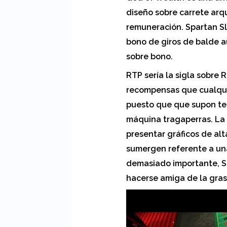
diseño sobre carrete arqu
remuneración. Spartan Sl
bono de giros de balde a
sobre bono.
RTP serí­a la sigla sobre
recompensas que cualquie
puesto que que supon ten
máquina tragaperras. La 
presentar gráficos de al
sumergen referente a un
demasiado importante, Su
hacerse amiga de la gras