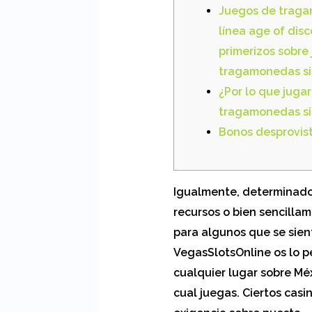
Juegos de trag
línea age of dis
primerizos sobre
tragamonedas si
¿Por lo que jugar
tragamonedas si
Bonos desprovis
Igualmente, determinados
recursos o bien sencillame
para algunos que se sien
VegasSlotsOnline os lo p
cualquier lugar sobre Mé
cual juegas. Ciertos cas