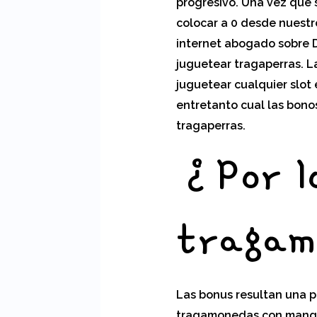
progresivo. Una vez que s
colocar a 0 desde nuestr
internet abogado sobre D
juguetear tragaperras. La
juguetear cualquier slot
entretanto cual las bon
tragaperras.
¿Por lo
tragamo
Las bonus resultan una p
tragamonedas con manga 