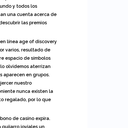
undo y todos los
gan una cuenta acerca de
 descubrir las premios
or varios, resultado de
re espacio de símbolos
 lo olvidemos aterrizan
os aparecen en grupos.
jercer nuestro
niente nunca existen la
o regalado, por lo que
bono de casino expira.
uijarro joviales un