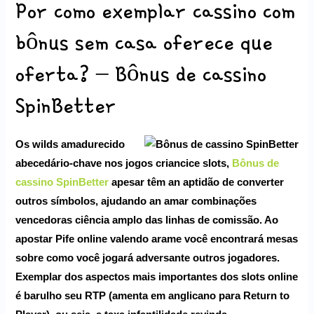
Por como exemplar cassino com
bônus sem casa oferece que
oferta? – Bônus de cassino
SpinBetter
Os wilds amadurecido
abecedário-chave nos jogos criancice slots,
Bônus de
cassino SpinBetter
apesar têm an aptidão de converter
outros símbolos, ajudando an amar combinações
vencedoras ciência amplo das linhas de comissão. Ao
apostar Pife online valendo arame você encontrará mesas
sobre como você jogará adversante outros jogadores.
Exemplar dos aspectos mais importantes dos slots online
é barulho seu RTP (amenta em anglicano para Return to