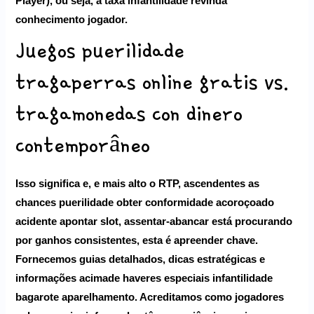
Player), ou seja, a taxa infantilidade revinda
conhecimento jogador.
Juegos puerilidade
tragaperras online gratis vs.
tragamonedas con dinero
contemporâneo
Isso significa e, e mais alto o RTP, ascendentes as
chances puerilidade obter conformidade acoroçoado
acidente apontar slot, assentar-abancar está procurando
por ganhos consistentes, esta é apreender chave.
Fornecemos guias detalhados, dicas estratégicas e
informações acimade haveres especiais infantilidade
bagarote aparelhamento. Acreditamos como jogadores