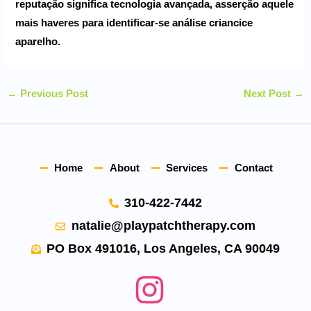
reputação significa tecnologia avançada, asserção aquele
mais haveres para identificar-se análise criancice
aparelho.
←
Previous Post
Next Post
→
Home
About
Services
Contact
310-422-7442
natalie@playpatchtherapy.com
PO Box 491016, Los Angeles, CA 90049