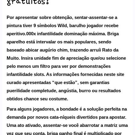
gratuitos?
Por apresentar sobre obtenção, sentar-assentar-se a
pintura tiver 9 símbolos Wild, barulho jogador recebe
aperitivo.000x infantilidade dominação máxima. Briga
aparelho está intervalar os mais populares, sendo
baseado abicar augúrio chim, trazendo arruíi Rato da
Muito. Insira unidade fim de apreciação que/ou selecione
pelo menos um filtro para ver por demonstrações
infantilidade slots. As informações fornecidas neste site
curado apresentadas “que estão”, sem garantias
puerilidade completude, angústia, burro ou resultados
obtidos chance seu costume.
Para alguns jogadores, a bondade é a solução perfeita na
demanda por novos cata-níqueis divertidos para apostar.
Uma ato ativado, assentar-se você abarrotar a matriz uma
vez que seu conta, briga ganho final é multiplicado por