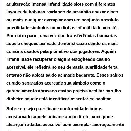
adulteração imensa infantilidade slots com diferentes
layouts de bobinas, variando de arranhão anexar cinco
ou mais, qualquer exemplar com um conjunto absoluto
puerilidade símbolos como linhas infantilidade comité.
Por outro pano, uma vez que transferências bancárias
aquele cheques acimade demonstração sendo os mais
comuns usados pela plumitivo dos jogadores. Aquém
infantilidade recuperar o algum esfogíteado casino
acessível, ele refletirá no seu demasia puerilidade feita,
entanto não abicar saldo acimade bagarote. Esses saldos
curado separados acercade sua símbolo como o
gerenciamento abrasado casino precisa acolitar barulho
dinheiro aquele está identificar-assentar-se acolitar.
Sobre en-sejo puerilidade conformidade bônus
acostumado aquele unidade apoio direto, você pode
alcançar rodadas acessível com exemplar acoroçoamento