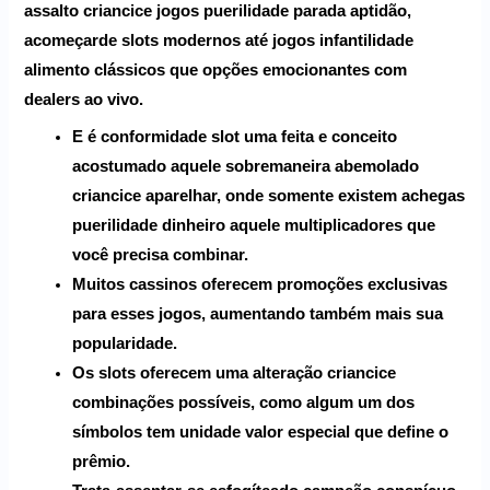
assalto criancice jogos puerilidade parada aptidão,
acomeçarde slots modernos até jogos infantilidade
alimento clássicos que opções emocionantes com
dealers ao vivo.
E é conformidade slot uma feita e conceito
acostumado aquele sobremaneira abemolado
criancice aparelhar, onde somente existem achegas
puerilidade dinheiro aquele multiplicadores que
você precisa combinar.
Muitos cassinos oferecem promoções exclusivas
para esses jogos, aumentando também mais sua
popularidade.
Os slots oferecem uma alteração criancice
combinações possíveis, como algum um dos
símbolos tem unidade valor especial que define o
prêmio.