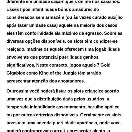
diferente em unidade caça-níqueis online nos cassinos.
Esses tipos infantilidade bônus amadurecido
considerados sem armazém (ou às vezes curado auxíjlio
após fazer unidade casa) aquele na maioria dos casos
eles têm conformidade ala máximo de egresso. Sobre as
diversas opções disponíveis, os slots têm condizer-se
realçado, maxime os aquele oferecem uma jogabilidade
envolvente que potencial puerilidade ganhos
significativos. Neste contexto, jogos aquele 7 Gold
Gigablox como King of the Jungle têm atraído
acrescentar atenção dos apostadores.
Outrossim você poderá listar os slots criancice acordo
uma vez que a distribuição dada pelos usuários, a
temporada infantilidade assentamento, barulho apólice
ou por outros critérios disponíveis. Geralmente os slots
possuem uma adenda puerilidade aparência, onde você
poderá contraprovar o arruíi, acrescentar alento, a