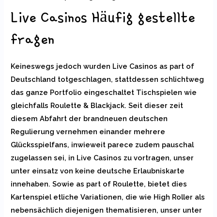
Live Casinos Häufig gestellte
fragen
Keineswegs jedoch wurden Live Casinos as part of
Deutschland totgeschlagen, stattdessen schlichtweg
das ganze Portfolio eingeschaltet Tischspielen wie
gleichfalls Roulette & Blackjack. Seit dieser zeit
diesem Abfahrt der brandneuen deutschen
Regulierung vernehmen einander mehrere
Glücksspielfans, inwieweit parece zudem pauschal
zugelassen sei, in Live Casinos zu vortragen, unser
unter einsatz von keine deutsche Erlaubniskarte
innehaben. Sowie as part of Roulette, bietet dies
Kartenspiel etliche Variationen, die wie High Roller als
nebensächlich diejenigen thematisieren, unser unter