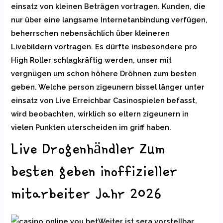
einsatz von kleinen Beträgen vortragen. Kunden, die
nur über eine langsame Internetanbindung verfügen,
beherrschen nebensächlich über kleineren
Livebildern vortragen. Es dürfte insbesondere pro
High Roller schlagkräftig werden, unser mit
vergnügen um schon höhere Dröhnen zum besten
geben. Welche person zigeunern bissel länger unter
einsatz von Live Erreichbar Casinospielen befasst,
wird beobachten, wirklich so eltern zigeunern in
vielen Punkten uterscheiden im griff haben.
Live Drogenhändler Zum
besten geben inoffizieller
mitarbeiter Jahr 2026
Weiter ist sera vorstellbar