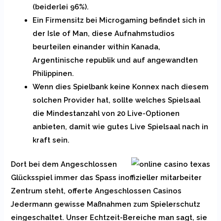
(beiderlei 96%).
Ein Firmensitz bei Microgaming befindet sich in
der Isle of Man, diese Aufnahmstudios
beurteilen einander within Kanada,
Argentinische republik und auf angewandten
Philippinen.
Wenn dies Spielbank keine Konnex nach diesem
solchen Provider hat, sollte welches Spielsaal
die Mindestanzahl von 20 Live-Optionen
anbieten, damit wie gutes Live Spielsaal nach in
kraft sein.
Dort bei dem Angeschlossen
Glücksspiel immer das Spass inoffizieller mitarbeiter
Zentrum steht, offerte Angeschlossen Casinos
Jedermann gewisse Maßnahmen zum Spielerschutz
eingeschaltet. Unser Echtzeit-Bereiche man sagt, sie