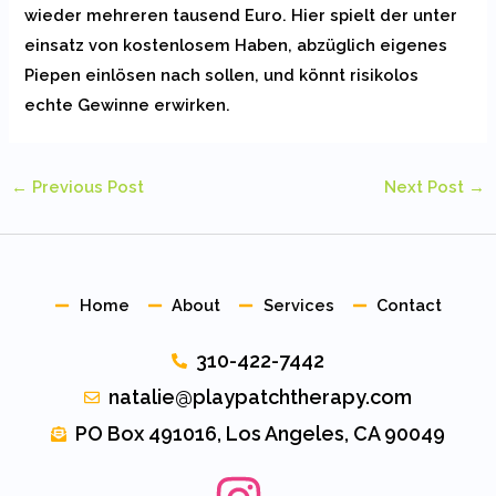
wieder mehreren tausend Euro. Hier spielt der unter
einsatz von kostenlosem Haben, abzüglich eigenes
Piepen einlösen nach sollen, und könnt risikolos
echte Gewinne erwirken.
←
Previous Post
Next Post
→
Home
About
Services
Contact
310-422-7442
natalie@playpatchtherapy.com
PO Box 491016, Los Angeles, CA 90049