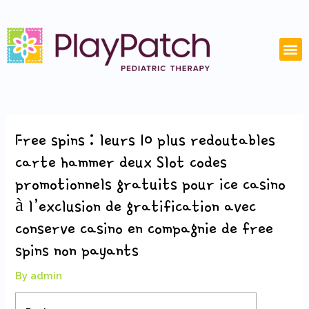
Skip
Post
to
navigation
content
M
Free spins : leurs 10 plus redoutables
carte hammer deux Slot codes
promotionnels gratuits pour ice casino
à l’exclusion de gratification avec
conserve casino en compagnie de free
spins non payants
By
admin