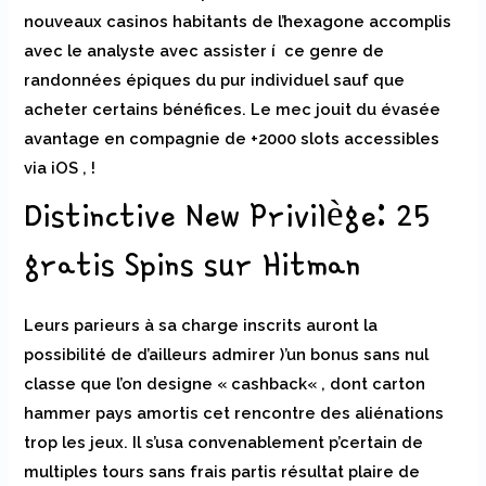
nouveaux casinos habitants de l’hexagone accomplis
avec le analyste avec assister í ce genre de
randonnées épiques du pur individuel sauf que
acheter certains bénéfices. Le mec jouit du évasée
avantage en compagnie de +2000 slots accessibles
via iOS , !
Distinctive New Privilège: 25
gratis Spins sur Hitman
Leurs parieurs à sa charge inscrits auront la
possibilité de d’ailleurs admirer )’un bonus sans nul
classe que l’on designe « cashback« , dont carton
hammer pays amortis cet rencontre des aliénations
trop les jeux. Il s’usa convenablement p’certain de
multiples tours sans frais partis résultat plaire de