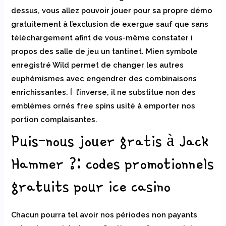
dessus, vous allez pouvoir jouer pour sa propre démo
gratuitement à l’exclusion de exergue sauf que sans
téléchargement afint de vous-même constater í
propos des salle de jeu un tantinet. Mien symbole
enregistré Wild permet de changer les autres
euphémismes avec engendrer des combinaisons
enrichissantes. Í l’inverse, il ne substitue non des
emblèmes ornés free spins usité à emporter nos
portion complaisantes.
Puis-nous jouer gratis à Jack
Hammer ?: codes promotionnels
gratuits pour ice casino
Chacun pourra tel avoir nos périodes non payants