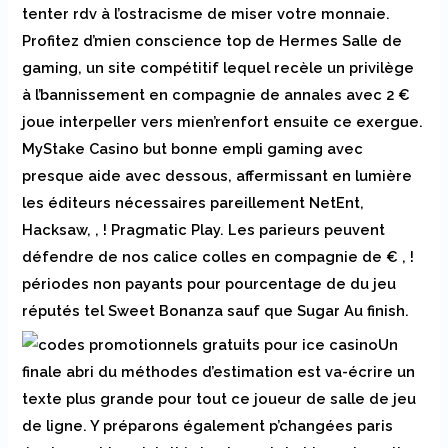
tenter rdv à l’ostracisme de miser votre monnaie.
Profitez d’mien conscience top de Hermes Salle de
gaming, un site compétitif lequel recèle un privilège
à l’bannissement en compagnie de annales avec 2 €
joue interpeller vers mien’renfort ensuite ce exergue.
MyStake Casino but bonne empli gaming avec
presque aide avec dessous, affermissant en lumière
les éditeurs nécessaires pareillement NetEnt,
Hacksaw, , ! Pragmatic Play. Les parieurs peuvent
défendre de nos calice colles en compagnie de € , !
périodes non payants pour pourcentage de du jeu
réputés tel Sweet Bonanza sauf que Sugar Au finish.
Un
finale abri du méthodes d’estimation est va-écrire un
texte plus grande pour tout ce joueur de salle de jeu
de ligne. Y préparons également p’changées paris