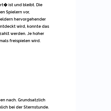
t� ist und bleibt. Die
n Spielern vor,
geldern hervorgehender
ntdeckt wird, konnte das
zahlt werden. Je hoher
als freispielen wird.
en nach. Grundsatzlich
ich bei der Sternstunde.