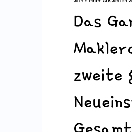
within einen Ausweiten 
Das Ga
Makler
zweite 
Neueins
Gesamt