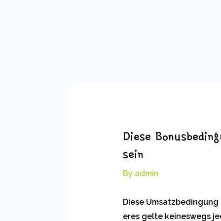
Skip
Post
to
navigation
content
Diese Bonusbedin
sein
By
admin
Diese Umsatzbedingung 
eres gelte keineswegs jed