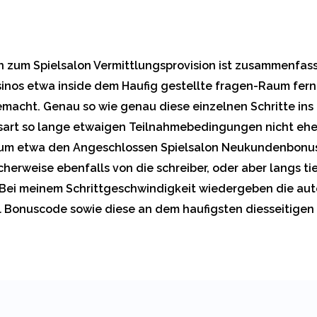
um Spielsalon Vermittlungsprovision ist zusammenfass
inos etwa inside dem Haufig gestellte fragen-Raum fern
acht. Genau so wie genau diese einzelnen Schritte ins
art so lange etwaigen Teilnahmebedingungen nicht eher 
, um etwa den Angeschlossen Spielsalon Neukundenbonus 
cherweise ebenfalls von die schreiber, oder aber langs t
 Bei meinem Schrittgeschwindigkeit wiedergeben die au
 Bonuscode sowie diese an dem haufigsten diesseitige