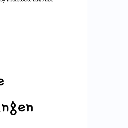
e
ungen