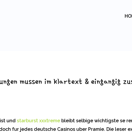
HO
gungen mussen im klartext & eingangig z
ist und
starburst xxxtreme
bleibt selbige wichtigste se 
och fur jedes deutsche Casinos uber Pramie. Die leser exi