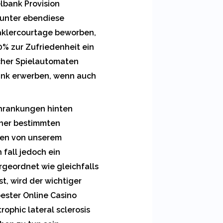
lbank Provision
 unter ebendiese
Maklercourtage beworben,
% zur Zufriedenheit ein
icher Spielautomaten
bank erwerben, wenn auch
chrankungen hinten
iner bestimmten
en von unserem
 fall jedoch ein
geordnet wie gleichfalls
t, wird der wichtiger
ester Online Casino
ophic lateral sclerosis