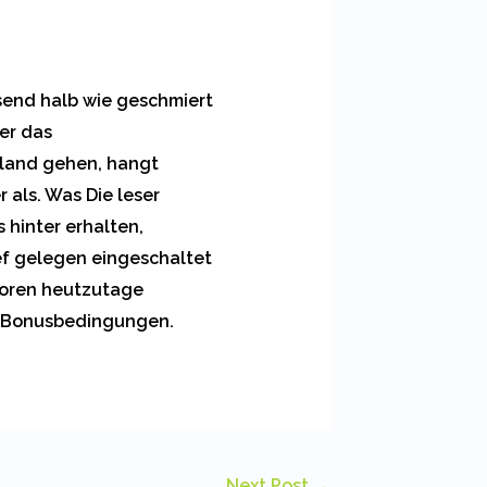
end halb wie geschmiert
er das
 land gehen, hangt
als. Was Die leser
hinter erhalten,
ief gelegen eingeschaltet
toren heutzutage
n Bonusbedingungen.
Next Post
→