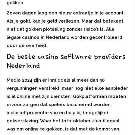
gokken.
Zeven dagen lang een nieuw extraatje in je account.
Als je gokt, kan je geld verliezen. Maar dat betekent
niet dat gokken plotseling zonder risico’s is. Alle
legale casino’s in Nederland worden gecontroleerd
door de overheid.
De beste casino software providers
Nederland
Medio 2024 zijn er inmiddels al meer dan 30
vergunningen verstrekt, maar nog niet elke aanbieder
is al online met zijn diensten. Gokplatformen moeten
ervoor zorgen dat spelers beschermd worden,
inclusief preventie van en hulp bij (mogelijke)
gokverslaving. Waar het tot 1 oktober 2021 illegaal
was om online te gokken, is dat met de komst van