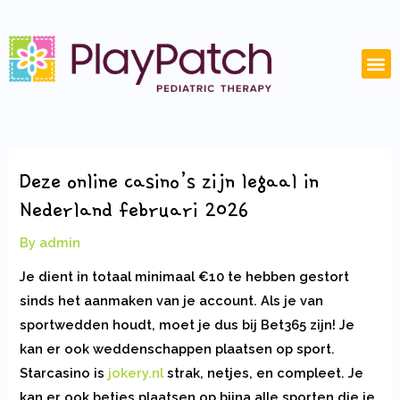
Skip
Post
to
navigation
content
M
Deze online casino’s zijn legaal in
Nederland februari 2026
By
admin
Je dient in totaal minimaal €10 te hebben gestort
sinds het aanmaken van je account. Als je van
sportwedden houdt, moet je dus bij Bet365 zijn! Je
kan er ook weddenschappen plaatsen op sport.
Starcasino is
jokery.nl
strak, netjes, en compleet. Je
kan er ook betjes plaatsen op bijna alle sporten die je