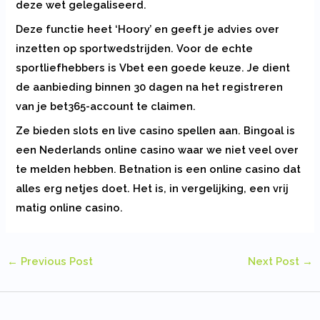
deze wet gelegaliseerd.
Deze functie heet ‘Hoory’ en geeft je advies over
inzetten op sportwedstrijden. Voor de echte
sportliefhebbers is Vbet een goede keuze. Je dient
de aanbieding binnen 30 dagen na het registreren
van je bet365-account te claimen.
Ze bieden slots en live casino spellen aan. Bingoal is
een Nederlands online casino waar we niet veel over
te melden hebben. Betnation is een online casino dat
alles erg netjes doet. Het is, in vergelijking, een vrij
matig online casino.
←
Previous Post
Next Post
→